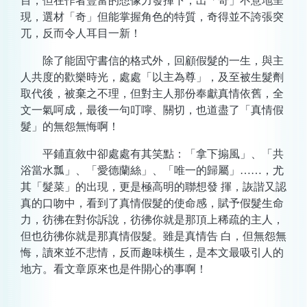
目，但在作者豐富的想像力發揮下，出「奇」不意地呈
現，選材「奇」但能掌握角色的特質，奇得並不誇張突
兀，反而令人耳目一新！
除了能固守書信的格式外，回顧假髮的一生，與主
人共度的歡樂時光，處處「以主為尊」，及至被生髮劑
取代後，被棄之不理，但對主人那份奉獻真情依舊，全
文一氣呵成，最後一句叮嚀、關切，也道盡了「真情假
髮」的無怨無悔啊！
平鋪直敘中卻處處有其笑點：「拿下搧風」、「共
浴當水瓢」、「愛德蘭絲」、「唯一的歸屬」……，尤
其「髮菜」的出現，更是極高明的聯想發 揮，詼諧又認
真的口吻中，看到了真情假髮的使命感，賦予假髮生命
力，彷彿在對你訴說，彷彿你就是那頂上稀疏的主人，
但也彷彿你就是那真情假髮。雖是真情告 白，但無怨無
悔，讀來並不悲情，反而趣味橫生，是本文最吸引人的
地方。看文章原來也是件開心的事啊！