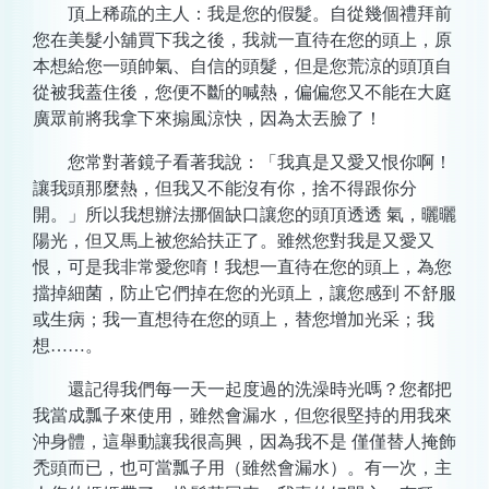
頂上稀疏的主人：我是您的假髮。自從幾個禮拜前
您在美髮小舖買下我之後，我就一直待在您的頭上，原
本想給您一頭帥氣、自信的頭髮，但是您荒涼的頭頂自
從被我蓋住後，您便不斷的喊熱，偏偏您又不能在大庭
廣眾前將我拿下來搧風涼快，因為太丟臉了！
您常對著鏡子看著我說：「我真是又愛又恨你啊！
讓我頭那麼熱，但我又不能沒有你，捨不得跟你分
開。」所以我想辦法挪個缺口讓您的頭頂透透 氣，曬曬
陽光，但又馬上被您給扶正了。雖然您對我是又愛又
恨，可是我非常愛您唷！我想一直待在您的頭上，為您
擋掉細菌，防止它們掉在您的光頭上，讓您感到 不舒服
或生病；我一直想待在您的頭上，替您增加光采；我
想……。
還記得我們每一天一起度過的洗澡時光嗎？您都把
我當成瓢子來使用，雖然會漏水，但您很堅持的用我來
沖身體，這舉動讓我很高興，因為我不是 僅僅替人掩飾
禿頭而已，也可當瓢子用（雖然會漏水）。有一次，主