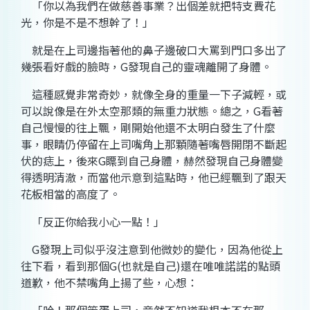
「你以為我們在做慈善事業？出個差就把特支費花
光，你是不是不想幹了！」
就是在上司邊指著他的鼻子邊破口大罵到門口多出了
幾張看好戲的臉時，
G
發現自己的靈魂離開了身體。
這種感覺非常奇妙，就像全身的重量一下子減輕，或
可以說像是在外太空那類的無重力狀態。總之，
G
看著
自己慢慢的往上飄，剛開始他還不太明白發生了什麼
事，眼睛仍停留在上司嘴角上那顆隨著嘴唇開閉不斷起
伏的痣上，後來
G
瞟到自己身體，赫然發現自己身體變
得透明清澈，而當他示意到這點時，他已經飄到了跟天
花板相當的高度了。
「反正你給我小心一點！」
G
發現上司似乎沒注意到他微妙的變化，因為他從上
往下看，看到那個
G(
也就是自己
)
還在唯唯諾諾的點頭
道歉，他不禁嘴角上揚了些，心想：