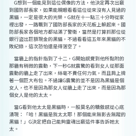
G
想到一個能見到這位偶像的方法，他決定再次出竅
到國防部長家，如果能親眼看看這位從來沒有人見過的
黑貓，一定是很大的光榮。
G
就在十一點三十分時從家
裡出發，一路飄到了國防部長家的天花板上躲起來。國
防部長家各個地方都站滿了警衛，當然是打算抓那位從
銀行盜出巨額現金的黑貓，不過看看這五年來黑貓的不
敗紀錄，這次恐怕還是得落空了。
當牆上的指針指到了十二，
G
開始感覺到他所黏附的
那牆有稍微的震動，下一秒
G
就震驚的看到女人從那面
震動的牆上走了出來，絲毫不費任何力氣，而且肩上揹
著一個巨大布包。不過讓
G
震驚的並不是因為黑貓是個
女人，也不是因為那女人從牆上走了出來，而是因為那
個女人是他的太太。
當
G
看到他太太是黑貓時，一股莫名的驕傲感從心底
湧現：「哈！黑貓是我太太耶！那個能來無影去無蹤的
黑貓！」
G
決定把自己能夠靈魂出竅這件事告訴她太
太。