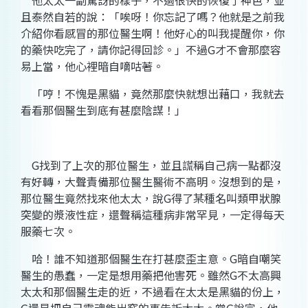
他太太一副驚訝的樣子，不過很快的恢復了神色，並
且泰然自若的說：「唉呀！你忘記了嗎？他就是之前我
介紹你看感冒的那位醫生啊！他好心的叫我提醒你，你
的藥快吃完了，請你記得回診。」不過
G
才不會那麼容
易上當，他心裡暗自嘀咕著。
「哼！不愧是黑貓，竟然那麼快就想出藉口，我就去
看看那個醫生到底有甚麼陰謀！」
G
找到了上次的那位醫生，並且謊稱自己病一點都沒
有好轉，大聲責備那位醫生醫術不高明。沒想到的是，
那位醫生竟然找來他太太，說
G
得了某種名叫類甲狀腺
突變的漿液性症，還聲稱這種病非常罕見，一定得每天
服藥七次。
哈！誰不知道那個醫生在打甚麼歪主意。
G
暗自嘲笑
醫生的愚蠢，一定是想用藥把他害死。雖然
G
不太高興
太太和那個醫生走的近，不過看在太太是黑貓的份上，