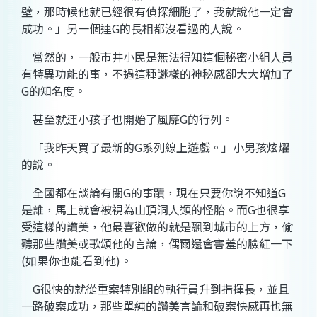
壁，那時候他就已經很有偵探細胞了，我就說他一定會
成功。」另一個連
G
的長相都沒看過的人說。
當然的，一般市井小民是無法得知這個秘密小組人員
有特異功能的事，不過這種謎樣的神秘感卻大大增加了
G
的知名度。
甚至就連小孩子也開始了風靡
G
的行列。
「我昨天買了最新的
G
系列線上遊戲。」小男孩炫燿
的說。
全國都在談論有關
G
的事蹟，現在只要你說不知道
G
是誰，馬上就會被視為山頂洞人類的怪胎。而
G
也很享
受這樣的讚美，他最喜歡做的就是飄到城市的上方，偷
聽那些讚美或歌頌他的言論，偶爾還會害羞的臉紅一下
(
如果你也能看到他
)
。
G
很快的就從重案特別組的執行員升到指揮長，並且
一路破案成功，那些單純的讚美言論和破案快感再也無