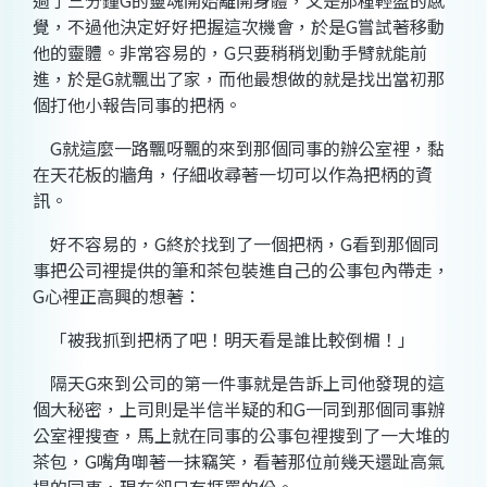
過了三分鐘
G
的靈魂開始離開身體，又是那種輕盈的感
覺，不過他決定好好把握這次機會，於是
G
嘗試著移動
他的靈體。非常容易的，
G
只要稍稍划動手臂就能前
進，於是
G
就飄出了家，而他最想做的就是找出當初那
個打他小報告同事的把柄。
G
就這麼一路飄呀飄的來到那個同事的辦公室裡，黏
在天花板的牆角，仔細收尋著一切可以作為把柄的資
訊。
好不容易的，
G
終於找到了一個把柄，
G
看到那個同
事把公司裡提供的筆和茶包裝進自己的公事包內帶走，
G
心裡正高興的想著：
「被我抓到把柄了吧！明天看是誰比較倒楣！」
隔天
G
來到公司的第一件事就是告訴上司他發現的這
個大秘密，上司則是半信半疑的和
G
一同到那個同事辦
公室裡搜查，馬上就在同事的公事包裡搜到了一大堆的
茶包，
G
嘴角啣著一抹竊笑，看著那位前幾天還趾高氣