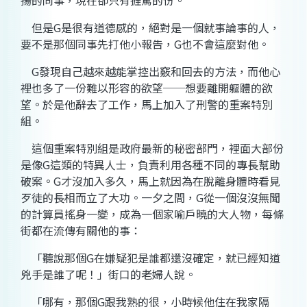
揚的同事，現在卻只有捱罵的份。
但是
G
是很有道德感的，絕對是一個就事論事的人，
要不是那個同事先打他小報告，
G
也不會這麼對他。
G
發現自己越來越能掌控出竅和回去的方法，而他心
裡也多了一份難以形容的欲望──想要離開軀體的欲
望。於是他辭去了工作，馬上加入了刑警的重案特別
組。
這個重案特別組是政府最新的秘密部門，裡面大部份
是像
G
這類的特異人士，負責利用各種不同的專長幫助
破案。
G
才沒加入多久，馬上就因為在脫離身體時看見
歹徒的長相而立了大功。一夕之間，
G
從一個沒沒無聞
的計算員搖身一變，成為一個家喻戶曉的大人物，每條
街都在流傳有關他的事：
「聽說那個
G
在嫌疑犯是誰都還沒確定，就已經知道
兇手是誰了呢！」街口的老婦人說。
「哪有，那個
G
跟我熟的很，小時候他住在我家隔