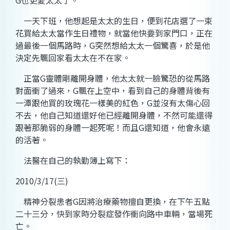
G
也更愛太太了。
一天下班，他想起是太太的生日，便到花店選了一束
花買給太太當作生日禮物，就當他快要到家門口，正在
過最後一個馬路時，
G
突然想給太太一個驚喜，於是他
決定先飄回家看太太在不在家。
正當
G
靈體剛離開身體，他太太就一臉驚恐的從馬路
對面衝了過來，
G
飄在上空中，看到自己的身體背後有
一潭跟他買的玫瑰花一樣美的紅色，
G
並沒有太傷心回
不去，他自己知道還好他已經離開身體，不然可能還得
跟著那脆弱的身體一起死呢！而且
G
還知道，他會永遠
的活著。
法醫在自己的執勤簿上寫下：
2010/3/17
(
三
)
精神分裂患者
G
因將治療藥物擅自更換，在下午五點
二十三分，快到家時分裂症發作衝向路中車輛，當場死
亡。