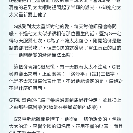
G
還是把自己靈魂能出竅的事告訴太太。當
G
說完，他
清楚的看到太太眼睛裡閃起了崇拜的淚光，
G
知道他太
太又重新愛上他了。
G
感受到太太重新對他的愛，每天對他都是噓寒問
暖。不過他太太似乎很相信那位醫生的話，堅持
G
一定
得每天服藥七次，
G
為了不讓太太傷心，剛開始倒是聽
話的都把藥吃了，但是
G
快的就發現了醫生真正的目的
──他開始變的漸漸無法出竅！
這個發現讓
G
很恐慌，有一天趁著太太不注意，
G
把
藥包翻出來看，上面寫著：「
洛沙平」
(
註
1)
三個字，
他是不太知道這代表什麼，不過他能肯定的是，這絕對
不是什麼好東西。
G
不動聲色的把這些藥通通丟到馬桶裡沖走，並且換上
之前那些感冒藥
(
那種能在藥局買到的成藥
)
。
G
又重新能離開身體了，他得到一切他想要的，包括
太太的愛、享譽全國的知名度、花用不盡的財富，而且