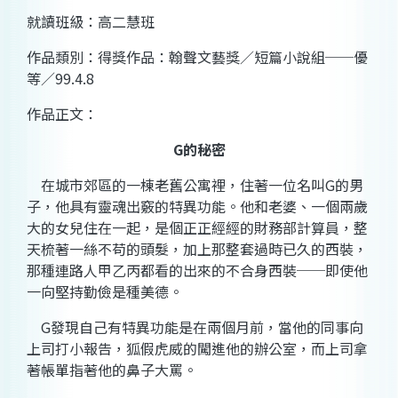
就讀班級：高二慧班
作品類別：得獎作品：翰聲文藝獎／短篇小說組──優
等／
99.4.8
作品正文：
G
的秘密
在城市郊區的一棟老舊公寓裡，住著一位名叫
G
的男
子，他具有靈魂出竅的特異功能。他和老婆、一個兩歲
大的女兒住在一起，是個正正經經的財務部計算員，整
天梳著一絲不苟的頭髮，加上那整套過時已久的西裝，
那種連路人甲乙丙都看的出來的不合身西裝──即使他
一向堅持勤儉是種美德。
G
發現自己有特異功能是在兩個月前，當他的同事向
上司打小報告，狐假虎威的闖進他的辦公室，而上司拿
著帳單指著他的鼻子大罵。