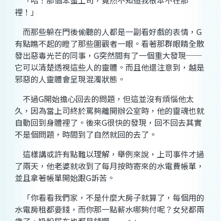
「哈！那個笨蛋上司，竟然不知道我根本不在那
裡！」
而那些躲在門後偷聽的人都是一副看好戲的表情，
G
有點瞧不起的瞪了那些圍觀者一眼。看著那群眼睛全散
發出惡毒光芒的同事，
G
突然間有了一個重大發現──
它可以清楚透視這些人的靈體。而且他還注意到，越是
邪惡的人靈體會呈現混濁狀態。
不過
G
開始擔心回去的問題，但這並沒有煩惱他太
久，因為當上司終於罵夠離開辦公室時，他的靈魂也就
自動回到身體裡了。後來
G
很快的發現，回不回去其實
不是個問題，時間到了自然就回的去了。
這樣講或許有點難以理解，舉例來說，上司事件才過
了兩天，他老婆就收到了每月按時寄來的水電費帳單，
並且拿著帳單開始跟
G
訴苦。
「你看看我們家，不是什麼大房子就算了，每個用的
水電房租都要錢，而你那一點薪水哪夠付呢？女兒都兩