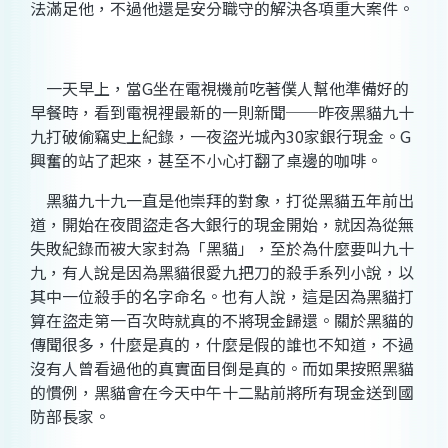
法滿足他，不過他還是安分職守的解決各項重大案件。
一天早上，當
G
坐在電視機前吃著僕人幫他準備好的
早餐時，看到電視裡最新的一則新聞──昨夜黑貓九十
九打破偷竊史上紀錄，一夜盜光城內
30
家銀行現金。
G
興奮的站了起來，甚至不小心打翻了桌邊的咖啡。
黑貓九十九一直是他崇拜的對象，打從黑貓五年前出
道，開始在夜間盜走各大銀行的現金開始，就因為從無
失敗紀錄而被大家封為「黑貓」，至於為什麼要叫九十
九，有人說是因為黑貓很愛九把刀的殺手系列小說，以
其中一位殺手的名字命名。也有人說，這是因為黑貓打
算在盜走第一百次時就真的不將現金歸還。關於黑貓的
傳聞很多，什麼是真的，什麼是假的誰也不知道，不過
沒有人曾看過他的真實面目倒是真的。而如果按照黑貓
的慣例，黑貓會在今天中午十二點前將所有現金送到國
防部長家。