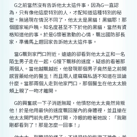
G
之前當然沒有告訴他太太這件事，因為
G
一直認
為，只有像他這麼特別的人，才配知道這種特別的秘
密。無過現在情況不同了，他太太是黑貓！黑貓耶！那
個國家喻戶曉，知名度甚至不下於他的黑貓，當然有資
格知道他的事。於是
G
懷著激動的心情，飄出國防部長
家，準備馬上趕回家告訴她太太這件事。
當
G
飄到家門口附近，遠遠的卻看到他太太正和一名
陌生男子走在一起，
G
慢下飄移的速度，疑惑的看著那
兩個人。當他越飄越近，他發現那個男子竟然是之前開
感冒藥給他的醫生！而且兩人還竊竊私語不知道在談論
什麼。當那兩個人走到他家門口，那個醫生在他太太臉
頰上親了一吻才離開。
G
的興奮感一下子消逝無蹤，他憤怒他太太竟然背叛
他！於是他用最快的速度飄回屋內的身體裡，並且搶在
他太太開門前先把大門打開，冷眼的瞪著她說：「我剛
剛都看到了！那是怎麼一回事！」