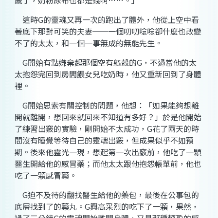
歲了，奶粉尿布也都是錢啊……。」
這時
G
的靈魂又再一次的跑出了體外，他從上空中看
著底下那對可笑的夫妻──一個叨叨唸唸卻什麼也改變
不了的太太，和一個一事無成的無能先生。
G
開始有點嫌棄起那個空有軀殼的
G
，不過當他的太
太抱怨完回到房間餵女兒吃奶時，他又重新回到了身體
裡。
G
開始思索有關控制的問題，他想：「如果能夠想離
開就離開，想回來就回來不知道有多好？」於是他開始
了練習出竅的實驗，剛開始不太成功，
G
花了兩天的時
間沒有睡覺等待自己的靈魂出竅，但成果似乎不如預
期。後來他靈光一現，想起第一次出竅前，他吃了一顆
醫生開給他的感冒藥；而他太太跟他抱怨帳單前，他也
吃了一顆感冒藥。
G
迫不及待的翻找醫生給他的藥包，最後在公事包的
底層找到了的藥丸。
G
興高采烈的吃下了一顆，果然，