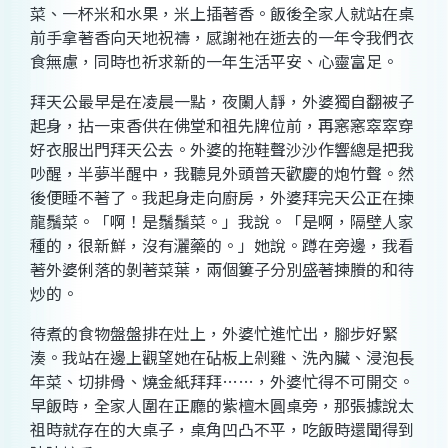
菜、一杯米和水果，米上插著香。飯後全家人就站在桌
前手拿著香向天地祝禱，感謝祂在逝去的一年令我們衣
食無慮，同時也祈求新的一年生活平安、心靈富足。
拜天公最早是在凌晨一點，夜闌人靜，外婆獨自翻被子
起身，拈一束香供在佛堂和祖先牌位前，再窸窸窣窣穿
好衣服出門拜天公去。外婆的拖鞋聲沙沙作響總是把我
吵醒，半夢半醒中，我聽見外頭普天歡慶的炮竹聲。然
後便睡不著了。我起身走向廚房，外婆拜完天公正在揀
龍鬚菜。「啊！是鬚鬚菜。」我說。「是啊，隔壁人家
種的，很新鮮，沒有灑藥的。」她說。蹲在旁邊，我看
著外婆俐落的剝著菜葉，兩個簍子分別盛著揀賸的和待
炒的。
待煮的食物盤盤排在灶上，外婆忙進忙出，腳步好緊
湊。我站在邊上觀望她在砧板上剁雞、洗內臟、浸泡長
年菜、切排骨、燒金紙拜拜
……
，外婆忙得不可開交。
早飯時，全家人圍在正廳的紫檀木圓桌旁，那張據說太
祖時就存在的大桌子，桌角凹凸不平，吃飯時還聞得到