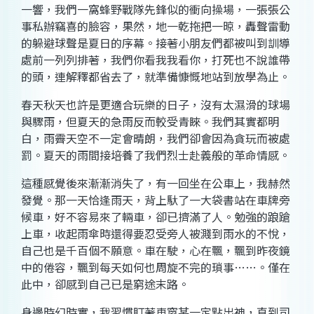
一響，我們一窩蜂野戰隊先鋒似的衝向操場，一張張公
事私辦竊喜的臉容，果然，地一乾拖把一晾，轟聲雷動
的躲避球聲是夏日的序幕。接著小朋友們都被叫到訓導
處前一列列排著，我們你看我我看你，打死也不說誰帶
的頭，連解釋都省去了，就準備慷慨地站到放學為止。
春天秋天也許是更適合玩樂的日子，沒有太濕滑的球場
與驟雨，但夏天的急雨反而較受青睞。我們其實都明
白，雨霽天空不一定會晴朗，我們卻會因為貪玩而被處
罰。夏天的雨間接培養了我們烈士赴義般的革命情感。
這種感覺後來漸漸消失了，有一回坐在公車上，我赫然
發覺。那一天恰逢雨天，背上馱了一大袋書站在車牌旁
候車，好不容易來了輛車，卻已擠滿了人。勉強的踉蹌
上車，收起雨傘時還得要忍受旁人被濺到雨水的不悅，
自己也是千百個不願意。車在駛，心在飄，飄到昨夜鏡
中的倦容，飄到每天如何也周旋不完的瑣事
……
。僅在
此中，卻感到自己已是窮途末路。
身邊時幻時實，我習慣盯著車窗某一定點出神，直到司