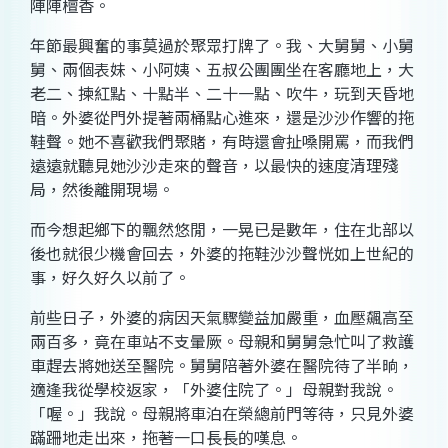
陣陣檀香。
年節最興奮的事莫過於聚眾打牌了。我、大舅舅、小舅
舅、兩個表妹、小阿姨、五叔公團團坐在客廳地上，大
老二、揀紅點、十點半、二十一點、吹牛，玩到天昏地
暗。外婆從門外提著兩桶點心進來，還是沙沙作響的拖
鞋聲。她不喜歡我們聚賭，有時還會扯嗓開罵，而我們
遠遠就聽見她沙沙走來的聲音，以最快的速度清理殘
局，然後離開現場。
而今想起鄉下的飄然悠閒，一晃已是數年，住在北部以
後也就很少機會回去，外婆的拖鞋沙沙聲恍如上世紀的
事，好久好久以前了。
前些日子，外婆的病因天氣驟變益加嚴重，血壓飆高至
兩百多，竟在車站不支暈厥。母親和舅舅急忙叫了救護
車趕去將她送至醫院。舅舅陪著外婆在醫院待了半晌，
適逢我從學校返家，「外婆住院了。」母親對我說。
「喔。」我說。母親將車泊在榮總前門等待，只見外婆
蹣跚地走出來，拖著一口長長的嘆息。