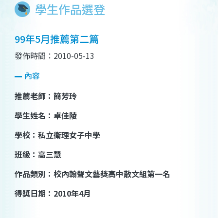
學生作品選登
99年5月推薦第二篇
發佈時間：2010-05-13
內容
推薦老
師：
簡芳玲
學生姓
名：
卓佳陵
學
校：
私立衛理女子中學
班
級：
高三慧
作品類
別：
校內翰聲文藝獎高中散文組第一名
得獎日
期：
2010
年
4
月