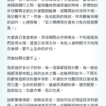
將踽踽獨行之時，當我離她很遠很遠的時候，即便她的
步伐聲再怎麼比外婆堅韌踏實、迴聲再如何深而不絕，
我也聽不見了。然後，我收起我的叛逆，乖乖聽著母親
的訓斥，心裡想著：「至少媽媽現在還有力氣向我發脾
氣。」
外婆真已垂垂老矣，而母親勢必亦將老去。不知道是我
們走得太慢，還是它走得太快，有些人被時間冷冷地甩
在後頭，跟不上生命的步伐。
然後就再也跟不上。
我走過許多日子的林，每一落葉都經我計數，每一脈紋
絡都清楚地緄上我的生命之聲
—
從襁褓到如今
—
下雨天
的歡愉是刷淡的童年背影；外婆的步伐聲因我日漸成長
而沉重。生命的琵琶行，遙遠而清朗的夢，猶然歷歷，
如訴如泣。似虛亦實，若幻也真。
如斯繁複情感，卻無從表述。該如何去記憶這段深刻感
受，我早已因碌碌諸事而茫然。但願那迴旋往復之音得