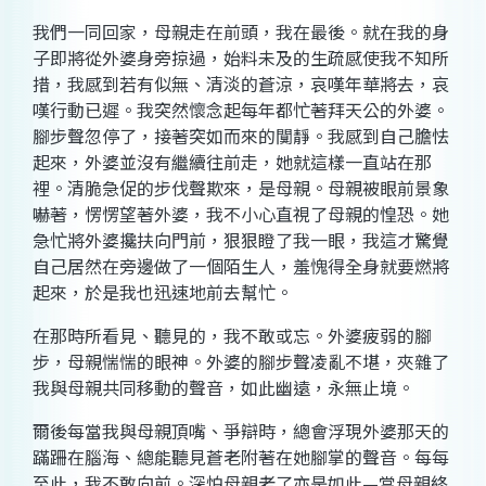
我們一同回家，母親走在前頭，我在最後。就在我的身
子即將從外婆身旁掠過，始料未及的生疏感使我不知所
措，我感到若有似無、清淡的蒼涼，哀嘆年華將去，哀
嘆行動已遲。我突然懷念起每年都忙著拜天公的外婆。
腳步聲忽停了，接著突如而來的闃靜。我感到自己膽怯
起來，外婆並沒有繼續往前走，她就這樣一直站在那
裡。清脆急促的步伐聲欺來，是母親。母親被眼前景象
嚇著，愣愣望著外婆，我不小心直視了母親的惶恐。她
急忙將外婆攙扶向門前，狠狠瞪了我一眼，我這才驚覺
自己居然在旁邊做了一個陌生人，羞愧得全身就要燃將
起來，於是我也迅速地前去幫忙。
在那時所看見、聽見的，我不敢或忘。外婆疲弱的腳
步，母親惴惴的眼神。外婆的腳步聲凌亂不堪，夾雜了
我與母親共同移動的聲音，如此幽遠，永無止境。
爾後每當我與母親頂嘴、爭辯時，總會浮現外婆那天的
蹣跚在腦海、總能聽見蒼老附著在她腳掌的聲音。每每
至此，我不敢向前。深怕母親老了亦是如此
—
當母親終