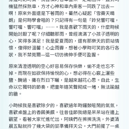
機猛然採煞車，方才心神和車內乘客一同跌了出去
—
啊！原來外面還是下著雨的。驀然心疑起「雪霽天晴
朗」是何時學會唱的？只記得有一句是「鈴兒響叮噹，
響叮噹、響叮噹」
……
。我是喜歡下雨天的，什麼時候
開始討厭了呢？仔細聽那雨，曾經滴滿了小孩子透明的
心，笑得多滿足！我是愛夏雨的，還有那樂天的罰站情
懷，傻得好溫馨！心企雨霽，想著小學時可笑的各行各
狀，我不禁莞爾
—
這一切彷彿伸手便可盈握。
原來清澄透明的空心好容易保存快樂，偷不走也忘不
掉。而現在如欲保持愉悅的心，想必得在心竅上灑些
鹽、醃過、攤在烈日下曬，是越來越花心思。自此，生
命以它獨特的節奏，把童年嬉笑聲砌成一堵，無法踰越
的牆。
小時候我是喜歡除夕的，喜歡過年時鑼鼓喧鬧的氣氛，
喜歡桌盤上的香餚美饌。往昔佳節我總是呆呆站在邊上
觀望，看著大家忙進忙出，阿姨們在擦擦洗洗，外婆清
晨五點就拎了幾大袋的菜準備拜天公。大門前擺了一桌