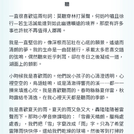
聽
一直很喜歡這兩句詞：莫聽穿林打葉聲，何妨吟嘯且徐
行
—
若生活誠能達到如此幽適曠遠的境界，那麼有許多
事也許就不再值得人躑躅。
我是一直堅信的，像深根而茁壯在心底的願景，遙遠而
清朗的夢
。我的生命是一曲琵琶行，承載太多悲喜交錯
的弦鳴，偶然聽來近乎刺耳，卻在冬日之後凝成一道，
湖面上的顫影。
小時候我是喜歡雨的
。他們說小孩子的心清澄透明，心
裡空空的，鳥語蛙鳴，或是清澈得響亮的溪
……
都一一
揀來填進心坎。我是喜歡聽雨的。春時緜緜夏伴雷，秋
時露結冬清逸，在我心裡天天都是聽雨的季節。
我是喜歡夏天的雨。夏天的雨又急又大，轟隆隆隨著雷
聲而下。那時小學音樂課唱的：「雪霽天晴朗，臘梅處
處香」，我們把「雪」字竄改成「雨」字。只為了希望
雷陣雨快快停，還給我們乾燥的球場。然後等到打掃鈴