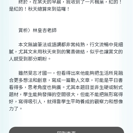
終於，在某天的早晨，我收到了一片楓葉，紅的！
是紅的！秋天總算來到這囉！
賞析〉林皇杏老師
本文無論筆法或語調都非常純熟，行文流暢中見細
膩，尤其文末用秋天來到的驚喜做結，似乎也讓賞文的
人感受到那分期盼。
雖然旻志才國一，但看得出來他能夠把生活所見融
合更多想法和創意，寫成一篇動人文章，可能是平日書
看得多，思考角度也夠廣。尤其本題目並非生硬或制式
題材，學生能夠發揮的空間很大，但能不能把無形寫得
好，寫得吸引人，就得靠學生平時養成的觀察力和想像
力了。