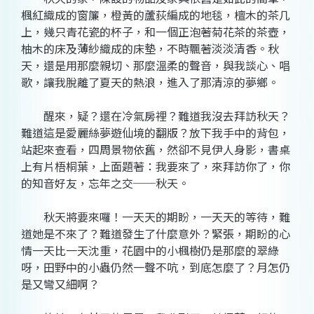
楓紅織成的窗簾，橙黃的蘆荻編成的地毯，檀木的茶几
上，幾只青花瓷的杯子，和一個正泡著菊花茶的茶壺，
柚木的床及薄紗織成的床墊，不時飄著淡淡清香。秋
天，還是用那麼親切、那麼溫柔的聲音，與我談心、唱
歌，讓我脫離了夏天的熱浪，進入了那清涼的夢鄉。
醒來，疑？還在冷氣房裡？難道我沒去拜訪秋天？
難道這是愛麗絲夢遊仙境的翻版？放下我手中的背包，
站起來查看，四周景物依舊，然卻不見伊人身影，書桌
上有片梧桐葉，上面題著：我要來了，來拜訪你了，你
的知音好友，忘年之交──秋天。
秋天將要來囉！一天天的期盼，一天天的等待，難
道她是不來了？難道發生了什麼意外？緊張，期盼的心
情一天比一天沈重，花園中的小楓樹仍是那麼的翠綠
呀，田野中的小蟲仍然一聲不吭，到底怎麼了？月怎仍
是又彎又細啊？