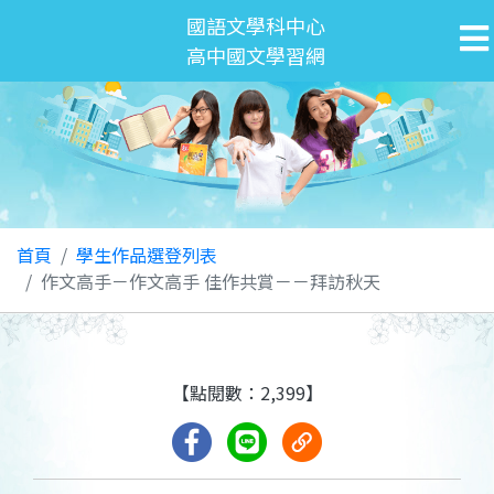
國語文學科中心
高中國文學習網
首頁
學生作品選登列表
作文高手－作文高手 佳作共賞－－拜訪秋天
【點閱數：2,399】