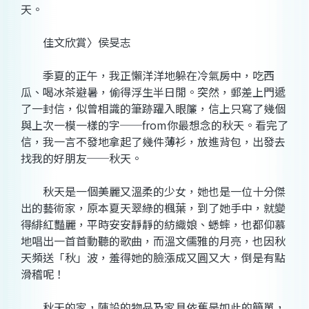
天。
佳文欣賞〉侯旻志
季夏的正午，我正懶洋洋地躲在冷氣房中，吃西
瓜、喝冰茶避暑，偷得浮生半日閒。突然，郵差上門遞
了一封信，似曾相識的筆跡躍入眼簾，信上只寫了幾個
與上次一模一樣的字──from你最想念的秋天。看完了
信，我一言不發地拿起了幾件薄衫，放進背包，出發去
找我的好朋友──秋天。
秋天是一個美麗又溫柔的少女，她也是一位十分傑
出的藝術家，原本夏天翠綠的楓葉，到了她手中，就變
得緋紅豔麗，平時安安靜靜的紡織娘、蟋蟀，也都仰慕
地唱出一首首動聽的歌曲，而溫文儒雅的月亮，也因秋
天頻送「秋」波，羞得她的臉漲成又圓又大，倒是有點
滑稽呢！
秋天的家，陳設的物品及家具依舊是如此的簡單，