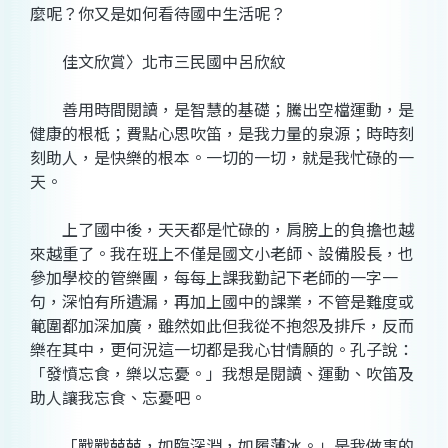
麼呢？你又是如何看待國中生活呢？
佳文欣賞〉北市三民國中呂欣紋
善用時間閱讀，是智慧的基礎；騰出空檔運動，是
健康的根柢；費點心思吹笛，是我力量的泉源；時時刻
刻助人，是快樂的根本。一切的一切，就是我忙碌的一
天。
上了國中後，天天都是忙碌的，肩膀上的負擔也越
來越重了。我在班上不僅是國文小老師、設備股長，也
參加學校的管樂團，每每上課我勤記下老師的一字一
句，深怕有所遺漏，再加上國中的課業，不管是難度或
範圍都加深加廣，雖然如此但我從不抱怨及排斥，反而
樂在其中，更何況這一切都是我心甘情願的。孔子說：
「發憤忘食，樂以忘憂。」我想是閱讀、運動、吹笛及
助人讓我忘食、忘憂吧。
「戰戰兢兢，如臨深淵，如履薄冰。」是我做事的