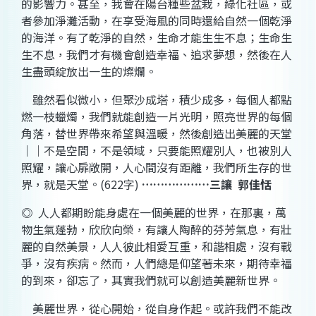
的影響力。甚至，我會在陽台種些盆栽，綠化社區，或
者參加淨灘活動，在享受海風的同時還給自然一個乾淨
的海洋。有了乾淨的自然，生命才能生生不息；生命生
生不息，我們才有機會創造幸福、追求夢想，然後在人
生盡頭綻放出一生的燦爛。
雖然看似微小，但聚沙成塔，積少成多，每個人都點
燃一枝蠟燭，我們就能創造一片光明，照亮世界的每個
角落，替世界帶來希望與溫暖，然後創造出美麗的天堂
｜｜不是空間，不是領域，只要能照耀別人，也被別人
照耀，讓心扉敞開，人心間沒有距離，我們所生存的世
界，就是天堂。
(622
字
)
………………
三讓
郭佳恬
◎
人人都期盼能身處在一個美麗的世界，在那裏，萬
物生氣蓬勃，欣欣向榮，有讓人陶醉的芬芳氣息，有壯
麗的自然美景，人人彼此相愛互重，和諧相處，沒有戰
爭，沒有疾病。然而，人們總是仰望著未來，期待幸福
的到來，卻忘了，其實我們就可以創造美麗新世界。
美麗世界，從心開始，從自身作起。或許我們不能改