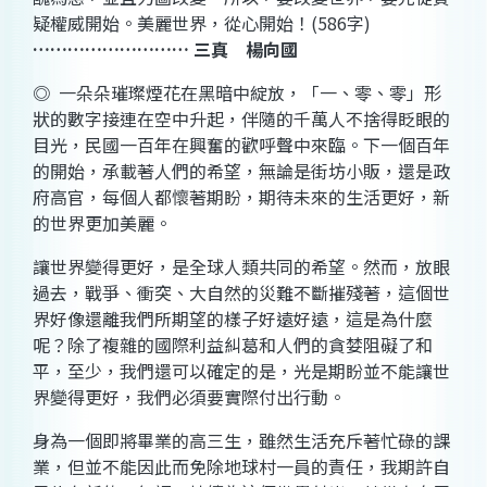
疑權威開始。美麗世界，從心開始
！
(586
字
)
………………………
三真 楊向國
◎
一朵朵璀璨煙花在黑暗中綻放，「一、零、零」形
狀的數字接連在空中升起，伴隨的千萬人不捨得眨眼的
目光，民國一百年在興奮的歡呼聲中來臨。下一個百年
的開始，承載著人們的希望，無論是街坊小販，還是政
府高官，每個人都懷著期盼，期待未來的生活更好，新
的世界更加美麗。
讓世界變得更好，是全球人類共同的希望。然而，放眼
過去，戰爭、衝突、大自然的災難不斷摧殘著，這個世
界好像還離我們所期望的樣子好遠好遠，這是為什麼
呢？除了複雜的國際利益糾葛和人們的貪婪阻礙了和
平，至少，我們還可以確定的是，光是期盼並不能讓世
界變得更好，我們必須要實際付出行動。
身為一個即將畢業的高三生，雖然生活充斥著忙碌的課
業，但並不能因此而免除地球村一員的責任，我期許自