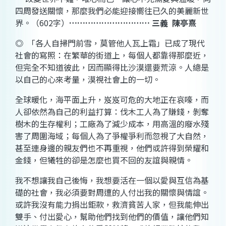
四周發送關懷，那麼我們必能迎接嚮往已久的美麗新世
界。
（
602
字）
…………………………
三義
陳亭熹
◎
「各人自掃門前雪，莫管他人瓦上霜」已成了現代
社會的寫照：在繁華的街道上，每個人都靠得那麼近，
但完全不知道彼此，因而顯得比沙漠還要荒涼。人總是
以自己的心來考量，漠視社會上的一切。
全球暖化，海平面上升，岌岌可危的大地正在哀嚎，而
人卻依然為自己的利益打算：伐木工人為了賺錢，剝奪
樹木的生存權利；工廠為了減少成本，用高溫的廢水殘
害了周圍海域；每個人為了爭權爭利而忽視了大自然，
甚至連身邊的親友們也不再重視，他們或許得到榮耀和
金錢，但犧牲的卻是怎麼也買不回的友誼與親情。
我不想讓我自己後悔，我想要活在一個以愛與互信為基
礎的社會，我必須要對周遭的人付出我的關懷與情誼。
或許我沒有能力捐出鉅款，救濟貧苦人家，但我能伸出
雙手、付出愛心，幫助他們找到他們的價值，讓他們知