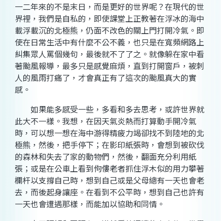
一二年來的不是末日，而是更好的世界呢？在現代的世
界裡，我們是自私的，即使課堂上正教著在浮冰的海中
載浮載沉的北極熊，仍面不改色的關上門打開冷氣。即
使在日常生活中有什麼不公不義，也只是在寬頻網路上
糾集眾人罵個幾句，最後就不了了之。就像躲在家中看
著颱風報導，最多只是感覺麻煩，直到打開窗戶，被刺
人的風雨打痛了，才會真正有了這次的颱風真大的實
感。
如果能多感受一些，多看和多去思考，或許世界就
此大不一樣。我想，在因天氣炎熱而打算動手開冷氣
時，可以想一想在海中游得精疲力竭卻找不到陸地的北
極熊，然後，把手停下；在影印紙張時，會想到被砍伐
的森林和失去了家的動物們，然後，翻面充分利用紙
張；或是在公車上看到佝僂老者抓住浮木似的用力攀著
欄杆以支撐自己時，想到自己或是父母總有一天也會老
去，而後起身讓座。在看到不公平時，想到自己也許有
一天也會遭遇那樣，而能加以協助和同情。