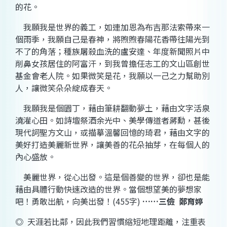
的花。
我願我是世界的義工，如連加恩為布吉那法索帶來一
個雨季，我願自己是春神，將煦煦春陽花香帶往陽光到
不了的角落；種族屠殺血洗的盧安達、年度新聞照片中
削鼻女孩居住的阿富汗，到我曾擔任志工的文山區創世
基金會老人院。如果微笑是花，我願以一己之力幫助別
人，讓微笑朵朵綻成春天。
我願我是個園丁，藉由筆耕翻動夢土，藉由文字活泉
澆灌心田。如詩壇祭酒余光中、美學傳道者蔣勳，甚後
現代詞聖方文山，或描摹溫馨回憶的琦君，藉由文字的
美好打造美麗新世界，讓美善的花朵抽芽，在每個人的
內心盛放。
美麗世界，從心出發。這是個善變的世界，卻也是能
藉由具體行動快速改造的世界。當個想望美的夢想家
吧！勇敢出航，向美出發！
(455
字
)
……
三儉
鄭育婷
◎
天涯若比鄰，因此我們習慣縮短地理距離，注重表