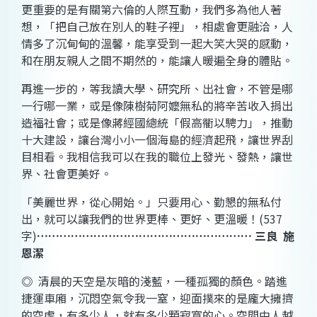
更重要的是有關第六倫的人際互動，我們多為他人著
想，「把自己放在別人的鞋子裡」，相處會更融洽，人
情多了沉甸甸的溫馨，能享受到一起大笑大哭的感動，
和在朋友親人之間不期然的，能讓人暖遍全身的體貼。
再進一步的，等我讀大學、研究所、出社會，不管是哪
一行哪一業，或是像陳樹菊阿嬤無私的將辛苦收入捐出
造福社會；或是像蔣經國總統「假高衢以騁力」，推動
十大建設，讓台灣小小一個海島的經濟起飛，讓世界刮
目相看。我相信我可以在我的職位上發光、發熱，讓世
界、社會更美好。
「美麗世界，從心開始。」只要用心、勤懇的無私付
出，就可以讓我們的世界更棒、更好、更溫暖！
(537
字
)
…………………………………………………
三良
施
恩潔
◎
清晨的天空是灰暗的淺藍，一種孤獨的顏色。踏進
捷運車廂，沉悶空氣令我一窒，迎面撲來的是龐大擁擠
的空虛，有多少人，就有多少顆寂寞的心。空間中人越