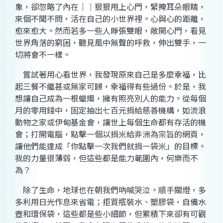
象，卻忽略了內在｜｜狠狠甩上心門，緊掩耳朵眼睛，
來個不聞不問，活在自己的小世界裡。心與心的距離，
愈來愈大。然而若多一些人睜張雙眼，敞開心門，看見
世界角落的窮困，聽見風中無聲的呼救，伸出雙手，一
切將會不一樣。
嘗試著用心看世界，我發現原來自己是多麼幸福，比
起三餐不繼甚或無家可歸，幸福得有些過份。於是，我
想讓自己成為一根蠟燭，擁有照亮別人的能力。從每個
月的零用錢中，固定抽出七百元捐給慈善機構，如流浪
動物之家或伊甸基金會，讓世上每個生命都有存活的機
會；打開電腦，點擊一個以捐米給非洲為宗旨的網頁，
讓他們能達成「你點擊一次我們就捐一袋米」的目標。
我的力量很薄弱，但這些都是能力範圍內，何樂而不
為？
除了生命，地球也在朝我們吶喊哭泣。順手關燈，多
多利用日光作息來省電；拒買瓶裝水、塑膠袋，自備水
壺和環保袋，這些都是些小細節，但累積下來卻有可觀