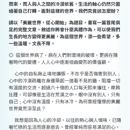
而來，而人與人之間的冷漠依舊，生活的軸心仍然只圍
繞著自己打轉，面對這樣的世界，我們究竟該怎麼辦？
請以「
美麗世界，從心開始
」為題目，書寫一篇首尾俱
足的完整文章，敘述你將會什麼具體作為，可以使我們
生長的地方變得更美麗，為這個世界，添一些希望，多
一些溫暖。文長不限。
◎
這個世界病了，病在人們對環境的破壞，更病在隨
著時代的變遷，人人心中逐漸扭曲變形的價值觀。
心中的自私無止境地擴張，不在乎是否傷害到別人﹔
心中的冷漠疏離在身邊築起一道看不見的牆，阻擋一切
有溫度的交流。超過六十億的人口每天熙來攘往，摩肩
比踵，可卻像是生活在荒漠之中，眼中沒有別人，只有
自己﹔心中沒有溫度，只有冰冷。為何曾經憧憬的美麗
世界竟荒涼至此？
我想是因為人心的冷卻。以往的熱心與人情味，已隨
著忙碌的生活而逐漸逝去。曾經單純而容易滿足的心，