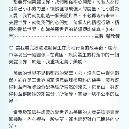
想要有個美麗世界，我們應從本心開始，每個人都付
出自己小小的力量，慢慢匯聚成強大的能量，化小愛為
大愛，我們就能創造一個美麗世界。不必再等待未來，
美麗世界，就從我們的心開始，每個人的積極行動，積
極的愛這世界，創建美麗世界的希望便能成真。
(643
字
)
……………………………………………
三數
蔡欣叡
◎
當我看完敘述法默醫生在海地行醫的故事後，腦海
中浮現出一幅圖像
—
在貧困、疾病叢生的村落中的一個
美麗世界。於是，我重新定義了美麗。
美麗的世界不是指都市的繁華。它，沒有口中提倡環
保，卻在第三世界國家隨意處理核廢料的偽善；沒有既
得利益者視資源分配為理所當然的殘忍。它是由一群既
得利益群體裡的知識分子所領導，質疑一切不公平的世
界。
當我發現這些想要改變世界為美麗的人竟是這麼寥寥
無幾時，內心裡有一股失望，卻也燃起對自己期待的火
光。