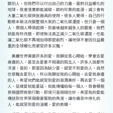
變別人，但我們可以付出自己的力量，面對日益暖化的
地球，我會落實節能減碳，節約珍貴的能源，減少會有
大量二氧化碳排放器具的使用。很多人覺得，自己的行
動根本無法改變整個大氣的二氧化碳濃度，但只要一個
人、兩個人帶領起頭，到最後越來越多人的跟進，我們
就能有所改變，即使無法真正減少二氧化碳濃度，也能
讓二氧化碳不再增加得那麼劇烈，讓地球不會因日益嚴
重的全球暖化而蒙受許多災難。
美麗世界需要許多的愛，我願從吾心開始，學會去愛
身邊的人，甚至去愛素不相識的陌生人，許多人說都市
冷漠，是的，那是因為缺少愛，感受不到愛的人，自然
也很難去愛別人，所以我願從我的心開始，去愛我身邊
的人，希望他們能感受到愛的滋潤美好，再去愛下一個
人，這樣愛就能蔓延，就能傳播給每一個人。我會積極
參與國際救助行動，即使只是捐錢也好，希望我的愛能
傳送到世界某個需要幫助的角落，讓在痛苦中掙扎的
人，能感受到愛的溫暖，愛的救贖。