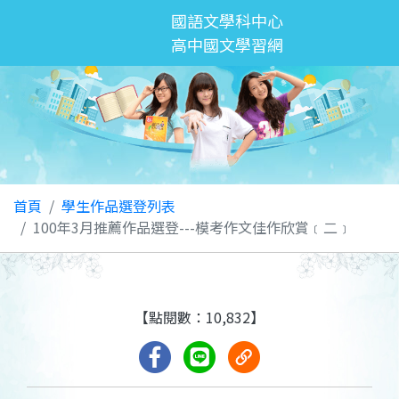
國語文學科中心
高中國文學習網
首頁
學生作品選登列表
100年3月推薦作品選登---模考作文佳作欣賞﹝二﹞
【點閱數：10,832】