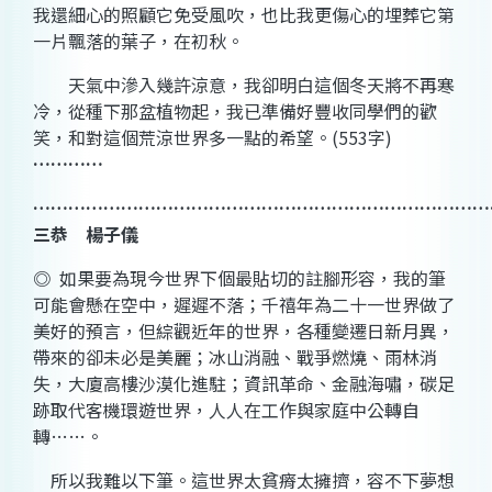
我還細心的照顧它免受風吹，也比我更傷心的埋葬它第
一片飄落的葉子，在初秋。
天氣中滲入幾許涼意，我卻明白這個冬天將不再寒
冷，從種下那盆植物起，我已準備好豐收同學們的歡
笑，和對這個荒涼世界多一點的希望。
(553
字
)
…………
……………………………………………………………………
三恭 楊子儀
◎
如果要為現今世界下個最貼切的註腳形容，我的筆
可能會懸在空中，遲遲不落；千禧年為二十一世界做了
美好的預言，但綜觀近年的世界，各種變遷日新月異，
帶來的卻未必是美麗；冰山消融、戰爭燃燒、雨林消
失，大廈高樓沙漠化進駐；資訊革命、金融海嘯，碳足
跡取代客機環遊世界，人人在工作與家庭中公轉自
轉
……
。
所以我難以下筆。這世界太貧瘠太擁擠，容不下夢想