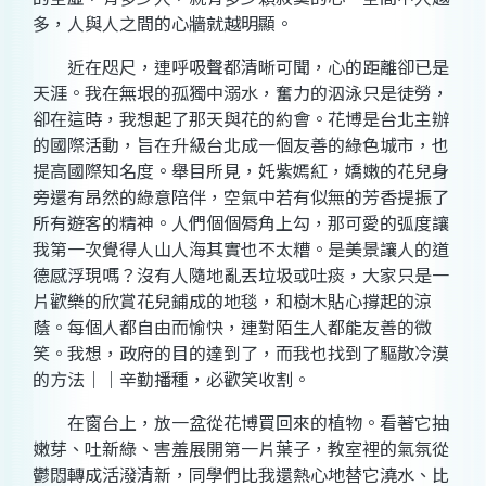
多，人與人之間的心牆就越明顯。
近在咫尺，連呼吸聲都清晰可聞，心的距離卻已是
天涯。我在無垠的孤獨中溺水，奮力的泅泳只是徒勞，
卻在這時，我想起了那天與花的約會。花博是台北主辦
的國際活動，旨在升級台北成一個友善的綠色城市，也
提高國際知名度。舉目所見，奼紫嫣紅，嬌嫩的花兒身
旁還有昂然的綠意陪伴，空氣中若有似無的芳香提振了
所有遊客的精神。人們個個脣角上勾，那可愛的弧度讓
我第一次覺得人山人海其實也不太糟。是美景讓人的道
德感浮現嗎？沒有人隨地亂丟垃圾或吐痰，大家只是一
片歡樂的欣賞花兒鋪成的地毯，和樹木貼心撐起的涼
蔭。每個人都自由而愉快，連對陌生人都能友善的微
笑。我想，政府的目的達到了，而我也找到了驅散冷漠
的方法｜｜辛勤播種，必歡笑收割。
在窗台上，放一盆從花博買回來的植物。看著它抽
嫩芽、吐新綠、害羞展開第一片葉子，教室裡的氣氛從
鬱悶轉成活潑清新，同學們比我還熱心地替它澆水、比