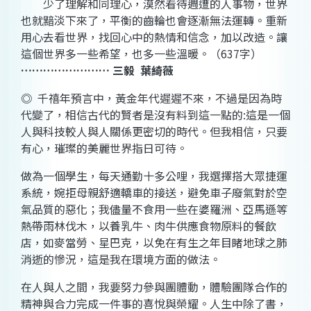
少了理解和同理心，漠然看待週遭的人事物，世界
也就黯淡下來了，平衡的齒輪也會逐漸無法運轉。重新
用心去看世界，找回心中的熱情和信念，加以改造。讓
這個世界多一些希望，也多一些溫暖。
（
637
字）
……………………
三毅
葉綺薇
◎
千禧年預言中，黃金年代遲遲不來，不過是因為時
代變了，相信古代的賢者是沒有料到這一點的
:
這是一個
人與科技較人與人關係更密切的時代。但我相信，只要
有心，璀璨的美麗世界指日可待。
做為一個學生，每天通勤十多公哩，我選擇搭大眾捷運
系統，婉拒母親舒適轎車的接送，避免車子廢氣對於空
氣品質的惡化；我儘量不食用一些在婆羅洲、亞馬遜等
熱帶雨林伐木，以養乳牛、肉牛供應食物原料的餐飲
店，如麥當勞、星巴克，以免在有生之年目睹地球之肺
消逝的慘況，這是我在環境方面的做法。
在人與人之間，我要努力參與團體動，體驗團隊合作的
精神與合力完成一件事的喜悅與榮耀。人生中除了書，