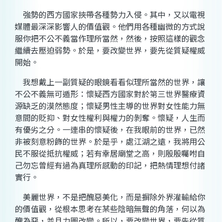
強勢的西方國家挾帶各種勢力入侵。其中，又以電視
媒體最深深影響人的價值觀。他們用各種幽微的方式說
服你把不公不義當作理所當然，然後，按照這樣的觀念
繼續去壓迫弱勢。於是，要改變世界，要先從質疑權威
開始。
我想戴上一副質疑的眼鏡看看似理所當然的世界，讓
不公不義無可遁形：懷疑西方國家對於第三世界醫療資
源缺乏的漠然態度；懷疑男性主導的世界對女性能力無
意間的貶抑、對女性權利與權力的剝奪。懷疑，人生而
有優劣之分。一連串的懷疑後，在我眼前的世界，已然
非被刻意粉飾的世界。於是乎，處江湖之遠，我將用公
民不服從抵抗權威；若有幸居廟堂之高，則殷殷囑咐自
己勿忘曾經有過為真理所感動的印記，把熱情理想付諸
實行。
美麗世界，不是把醜惡美化，而是摒除外界灌輸給你
的價值觀，從根本思考在某些陰暗無聲的角落，何以為
醜為惡，並且力圖改變。所以，要改變世界，要先從質