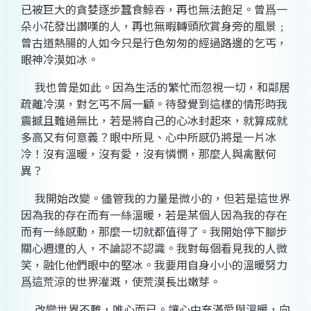
已被巨大的貪婪逐步蠶食鯨吞，再也無法飽足。曾爲一
朵小花發出讚嘆的人，再也無暇轉頭欣賞身旁的風景﹔
曾古道熱腸的人如今只是行色匆匆的經過路邊的乞丐，
眼神冷漠如冰。
我也曾是如此。因為生活的繁忙而忽視一切，和鄰居
疏離冷漠，對乞丐不屑一顧。待發覺到這樣的情形時我
震撼且難過無比，若是將自己的心冰封起來，就算成就
多高又有何意義？眼中所見、心中所感仍將是一片冰
冷！沒有溫暖，沒有愛，沒有憐憫，那麼人與禽獸何
異？
我開始改變。儘管我的力量是微小的，但若是這世界
因為我的存在而有一絲溫暖，若是某個人因為我的存在
而有一絲感動，那麼一切就都值得了。我開始停下腳步
關心週遭的人，不論認不認識。我對每個看見我的人微
笑，融化他們眼中的堅冰。我要用自身小小的溫暖努力
爲這荒涼的世界灌溉，使荒漠長出嫩芽。
改變世界不難，唯心而已。讓心中充滿愛與溫暖，向