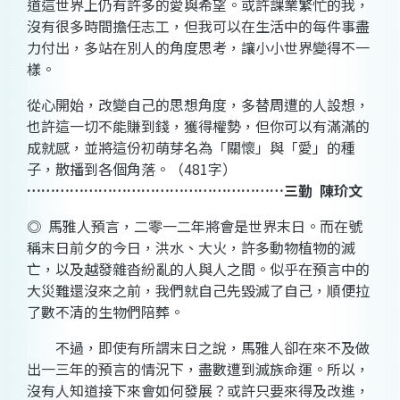
道這世界上仍有許多的愛與希望。或許課業繁忙的我，
沒有很多時間擔任志工，但我可以在生活中的每件事盡
力付出，多站在別人的角度思考，讓小小世界變得不一
樣。
從心開始，改變自己的思想角度，多替周遭的人設想，
也許這一切不能賺到錢，獲得權勢，但你可以有滿滿的
成就感，並將這份初萌芽名為「關懷」與「愛」的種
子，散播到各個角落。
（
481
字）
………………………………………………
三勤
陳玠文
◎
馬雅人預言，二零一二年將會是世界末日。而在號
稱末日前夕的今日，洪水、大火，許多動物植物的滅
亡，以及越發雜沓紛亂的人與人之間。似乎在預言中的
大災難還沒來之前，我們就自己先毀滅了自己，順便拉
了數不清的生物們陪葬。
不過，即使有所謂末日之說，馬雅人卻在來不及做
出一三年的預言的情況下，盡數遭到滅族命運。所以，
沒有人知道接下來會如何發展？或許只要來得及改進，