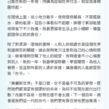
己能在新的一年裡，持續為這個世界付出，就從自身周
圍作起。
在環境上面，從小地方著手，使用環保餐具、不買瓶裝
水、節約能源，這些小事看似不起眼，銖積寸累卻能替
地球省下不少負擔。我要更留意生活上的小細節，擔當
起環保公民的責任。
除了對資源、環境的重視，人和人的相處也是這個世界
和諧與否的關鍵，過去我時常只注意到自己的心情和想
法，做事情時忽略了他人的感受，有時還會不小心傷害
到別人。新的一年，我要學習聆聽、學習關懷、為他人
著想，並且對所愛的人勇於表達，讓身邊的人能感受到
我「在乎」。
「美麗新世界」不是口號，也不是遙不可及的夢想。既
然我們都渴望有個更好的未來，為何不從現在起付出行
動？改變不容易，但現在還不會太遲，下一個百年，將
會是我們這一代的世代，我們更有責任使他更加美滿。