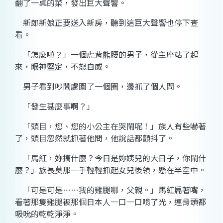
翻了一桌的菜，發出巨大聲響。
新郎新娘正要送入新房，聽到這巨大聲響也停下查
看。
「怎麼啦？」一個虎背熊腰的男子，從主座站了起
來，眼神堅定，不怒自威。
男子看到吵鬧處圍了一個圈，邊抓了個人問。
「發生甚麼事啊？」
「頭目，您、您的小公主在哭鬧呢！」族人有些嚇著
了，頭目忽然就抓著他問，他說話都顫抖了。
「馬紅，妳搞什麼？今日是妳姨兒的大日子，你鬧什
麼？」族長莫那一手輕輕抓起女兒後領，懸在半空中。
「可是可是……我的雞腿哪，父親。」馬紅扁著嘴，
看著那隻雞腿被那個日本人一口一口啃了光，連骨頭都
吸吮的乾乾淨淨。