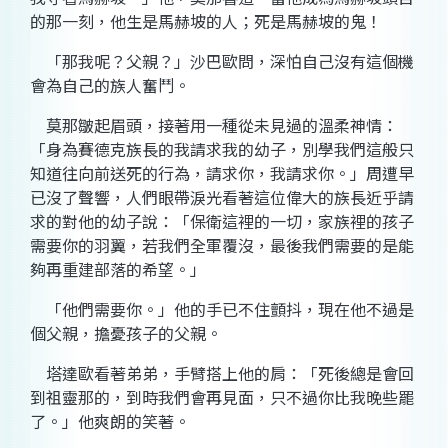
的那一刻，他生是馬赫坡的人；死是馬赫坡的鬼！
「那我呢？父親？」沙巴歐問，深怕自己沒有這個機
會為自己的族人奮鬥。
莫那皺起眉頭，接著用一種從未見過的溫柔神情：
「身為賽德克族長的我請求我的幼子，別學我們這般只
知道往向前送死的行為，請求你，我請求你。」周遭早
已沒了聲響，人們眼帶淚光看著這位偉大的族長近乎請
求的對他的幼子說：「保衛這裡的一切，家族裡的孩子
需要你的羽翼，若我們全軍覆沒，最後我們需要的是能
夠再重建部落的希望。」
「他們需要你。」他的手已不住顫抖，現在他不過是
個父親，擔憂孩子的父親。
塔達歐看著弟弟，手臂搭上他的肩：「死後總是會回
到祖靈那的，到時我們會再見面，只不過你比我晚些罷
了。」他爽朗的笑著。