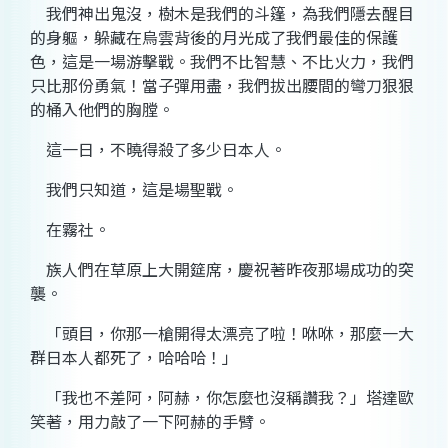
我們神出鬼沒，樹木是我們的斗篷，為我們隱去醒目
的身軀，躲藏在烏雲背後的月光成了我們最佳的保護
色，這是一場游擊戰。我們不比智慧、不比火力，我們
只比那份勇氣！當子彈用盡，我們拔出腰間的彎刀狠狠
的桶入他們的胸膛。
這一日，不曉得殺了多少日本人。
我們只知道，這是場聖戰。
在霧社。
族人們在草原上大開筵席，慶祝著昨夜那場成功的突
襲。
「頭目，你那一槍開得太漂亮了啦！咻咻，那麼一大
群日本人都死了，哈哈哈！」
「我也不差阿，阿赫，你怎麼也沒稱讚我？」塔達歐
笑著，用力敲了一下阿赫的手臂。