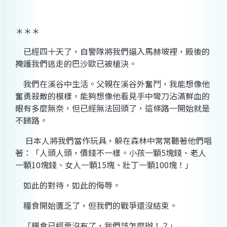
＊＊＊
已經四十天了，自警隊將我們逼入馬赫坡裡，殿後的
掩護我們逃走的巴沙歐已被槍決。
我們在溪谷中生活。父親在溪谷外奮鬥，我能想像他
奮勇殺敵的模樣，能夠想像他看見手中彎刀沾滿鮮血的
眼有多麼無奈，但已經無法回頭了，這條路一開始就是
不歸路。
日本人將我們當作玩具，躲在森林中常常聽著他們唱
著：「人頭人頭，價錢不一樣。小孩一顆
5
塊錢、老人
一顆
10
塊錢、女人一顆
15
塊、壯丁一顆
100
塊！」
如此的對待，如此的侮辱。
糧食開始匱乏了，但我們的戰爭還沒結束。
「糧食已經要沒有了，我們該怎麼辦！？」