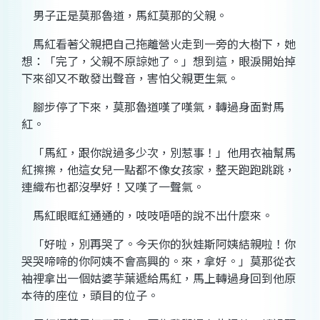
男子正是莫那魯道，馬紅莫那的父親。
馬紅看著父親把自己拖離營火走到一旁的大樹下，她
想：「完了，父親不原諒她了。」想到這，眼淚開始掉
下來卻又不敢發出聲音，害怕父親更生氣。
腳步停了下來，莫那魯道嘆了嘆氣，轉過身面對馬
紅。
「馬紅，跟你說過多少次，別惹事！」他用衣袖幫馬
紅擦擦，他這女兒一點都不像女孩家，整天跑跑跳跳，
連織布也都沒學好！又嘆了一聲氣。
馬紅眼眶紅通通的，吱吱唔唔的說不出什麼來。
「好啦，別再哭了。今天你的狄娃斯阿姨結親啦！你
哭哭啼啼的你阿姨不會高興的。來，拿好。」莫那從衣
袖裡拿出一個姑婆芋葉遞給馬紅，馬上轉過身回到他原
本待的座位，頭目的位子。