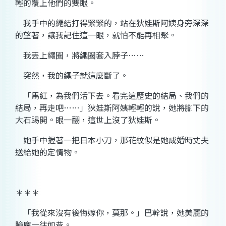
輕的覆上他們的雙眼。
我手中的繩結打得緊緊的，站在狄娃斯阿姨身旁深深
的望著，讓我記住這一眼，就怕不能再相聚。
我丟上繩圈，將繩圈套入脖子……
突然，我的繩子就這麼斷了。
「馬紅，為我們活下去。看完這歷史的結局、我們的
結局，再走吧……」狄娃斯阿姨輕輕的說，她將腳下的
大石踢開。眼一翻，這世上沒了狄娃斯。
她手中握著一把日本小刀，那花紋似是她成婚時丈夫
送給她的定情物。
＊＊＊
「我從來沒有後悔嫁你，莫那。」巴幹說，她美麗的
臉龐一往如昔。