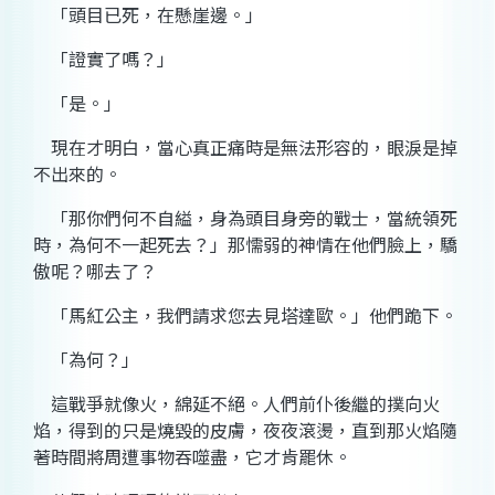
「頭目已死，在懸崖邊。」
「證實了嗎？」
「是。」
現在才明白，當心真正痛時是無法形容的，眼淚是掉
不出來的。
「那你們何不自縊，身為頭目身旁的戰士，當統領死
時，為何不一起死去？」那懦弱的神情在他們臉上，驕
傲呢？哪去了？
「馬紅公主，我們請求您去見塔達歐。」他們跪下。
「為何？」
這戰爭就像火，綿延不絕。人們前仆後繼的撲向火
焰，得到的只是燒毀的皮膚，夜夜滾燙，直到那火焰隨
著時間將周遭事物吞噬盡，它才肯罷休。