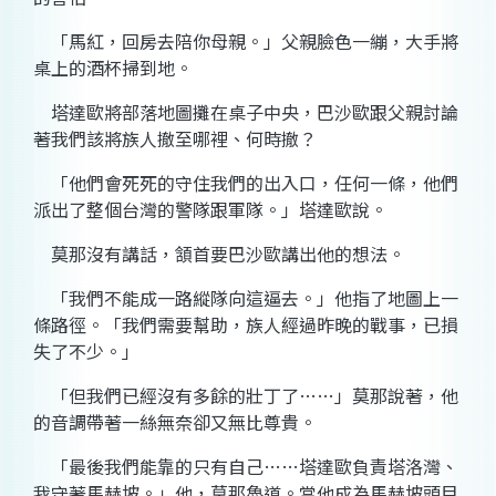
「馬紅，回房去陪你母親。」父親臉色一繃，大手將
桌上的酒杯掃到地。
塔達歐將部落地圖攤在桌子中央，巴沙歐跟父親討論
著我們該將族人撤至哪裡、何時撤？
「他們會死死的守住我們的出入口，任何一條，他們
派出了整個台灣的警隊跟軍隊。」塔達歐說。
莫那沒有講話，頷首要巴沙歐講出他的想法。
「我們不能成一路縱隊向這逼去。」他指了地圖上一
條路徑。「我們需要幫助，族人經過昨晚的戰事，已損
失了不少。」
「但我們已經沒有多餘的壯丁了……」莫那說著，他
的音調帶著一絲無奈卻又無比尊貴。
「最後我們能靠的只有自己……塔達歐負責塔洛灣、
我守著馬赫坡。」他，莫那魯道。當他成為馬赫坡頭目