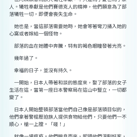
人。犧牲奉獻是他們賽德克人的精神，他們願意為了部
落犧牲一切，即便會喪失生命。
她也是，當這部落需要她時，她會等著彎刀捅入她的
心窩或者嫁給一個怪物。
部落的血在她體中奔騰，特有的褐色眼瞳發著光亮。
幾年過了。
幸福的日子，並沒有持久。
一開始，日本人帶著和談的態度來，娶了部落的女子
生活在這，當第一座日本警察局在這山中豎立，一切都
變了。
日本人開始整頓部落當他們自己像是部落頭目似的，
他們拿著警棍壓迫族人提供食物給他們，只要他們一不
順心，槍一上膛。「碰！」
就像一場瘟疫。他們瞬息而來，起頭他們溫馴好客，