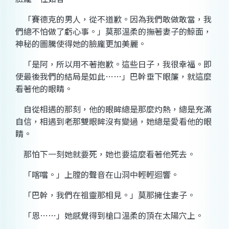
「賽德克的男人，從不道歉。因為我們敢做敢當，我
們總不怕做了虧心事。」莫那溫柔的撫著妻子的鯨面，
神秘的圖騰使得她的臉龐更加美麗。
「是阿，所以用不著抱歉。這些日子，我很幸福。即
使最後我們的結局是如此……」巴幹垂下眼簾，就這麼
看著他的眼睛。
自從相遇的那刻，他的眼眸總是那麼灼熱，總是充滿
自信，相遇到老那雙眼眸沒有變過，她總是愛看他的眼
睛。
那怕下一刻她就要死，她也要這麼看著他死去。
「喀噹。」上膛的聲音在山洞中輕輕迴響。
「巴幹，我們在祖靈那相見。」莫那擁住妻子。
「恩……」她感覺得到槍口溫柔的頂在太陽穴上。