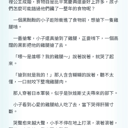
裡公主成婚，食物自是比平常慶典還要好上許多，孩子
們怎麼可能錯過他們饞了一整年的食物呢？
一個黑黝黝的小子趁隙衝進了食物前，想搶下一隻雞
腿啃。
一番搶奪，小子還真搶到了雞腿，正要啃下，一個高
闊的黑影把他的雞腿搶了去。
「喂～是誰哪？我的雞腿～」說著說著，就哭了起
來。
「搶到就是我的！」那人含含糊糊的說著，聽不太
懂，一口就咬下整塊雞腿肉。
那人穿著日本軍裝，似乎是狄娃斯丈夫帶來的部下。
小子看到心愛的雞腿給人吃了去，當下哭得肝腸寸
斷。
哭聲愈來越大聲，小手不停在地上打滾，滾著滾著，