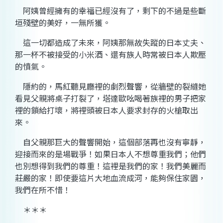
阿姨曾經擁有的幸福已經沒有了，剩下的不過是些斷
垣殘壁的美好，一無所獲。
這一切都造成了未來，阿姨那無故失蹤的日本丈夫、
那一杯不被接受的小米酒、還有族人時常被日本人欺壓
的憤氣。
隱約的，馬紅聽見廳裡的劇烈聲響，從牆壁的裂縫她
看見父親將桌子打裂了，塔達歐吆喝著族裡的男子把家
裡的鎖給打壞，將裡頭被日本人要求封存的火槍取出
來。
自父親那巨大的聲響開始，這個部落再也沒有寧靜，
迎接而來的是場戰爭！如果日本人不想尊重我們；他們
也別想得到我們的尊重！這裡是我們的家！我們美麗而
莊嚴的家！即使要這片大地血流成河，能夠保住家園，
我們在所不惜！
＊＊＊