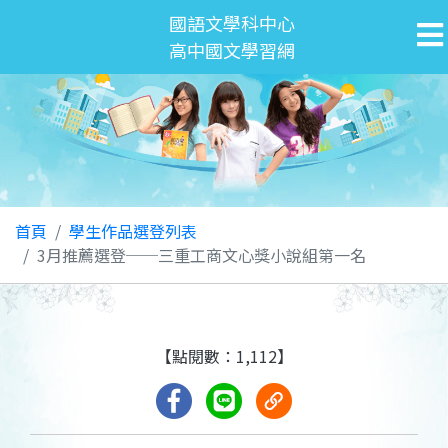
國語文學科中心
高中國文學習網
首頁
學生作品選登列表
3月推薦選登──三重工商文心獎小說組第一名
【點閱數：1,112】