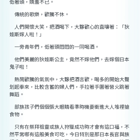
低著頭，嬌羞不已。
傳統的歌樂，歡騰不休。
人們開懷大笑，把酒喝下，大夥歡心的直嚷著：「狄
娃斯嫁人啦！」
一旁青年們，低著頭悶悶的一同喝酒。
他們美麗的狄娃斯公主，竟然不嫁他們，去嫁個日本
鬼子啦！
熱鬧歡騰的氣氛中，大夥把酒言歡，喝多的開始大聲
划起拳來，比較含蓄的婦人們，手拉著手圍著營火跳著
舞蹈。
部族孩子們個個張大眼睛看準時機要衝進大人堆裡搶
食物。
只有在祭拜祖靈或族人狩獵成功時才會有這口福，不
然平常哪有這般美食可吃，今日特別是那日本長官與族