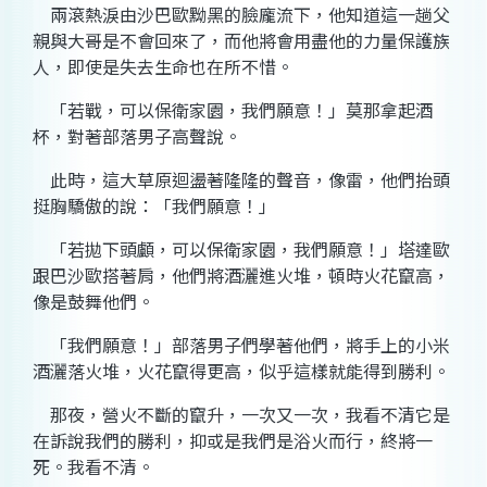
兩滾熱淚由沙巴歐黝黑的臉龐流下，他知道這一趟父
親與大哥是不會回來了，而他將會用盡他的力量保護族
人，即使是失去生命也在所不惜。
「若戰，可以保衛家園，我們願意！」莫那拿起酒
杯，對著部落男子高聲說。
此時，這大草原迴盪著隆隆的聲音，像雷，他們抬頭
挺胸驕傲的說：「我們願意！」
「若拋下頭顱，可以保衛家園，我們願意！」塔達歐
跟巴沙歐搭著肩，他們將酒灑進火堆，頓時火花竄高，
像是鼓舞他們。
「我們願意！」部落男子們學著他們，將手上的小米
酒灑落火堆，火花竄得更高，似乎這樣就能得到勝利。
那夜，營火不斷的竄升，一次又一次，我看不清它是
在訴說我們的勝利，抑或是我們是浴火而行，終將一
死。我看不清。