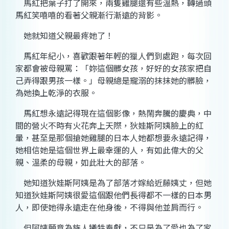
馬紅把葉子打了開來，兩隻雞腿還有些溫熱，轉過頭
馬紅笑嘻嘻的看著父親漸行漸遠的背影。
她就知道父親最疼她了！
馬紅年紀小，喜歡跟著年輕的獵人們到處跑，每次回
家都會被母親罵：「妳這個髒女孩，好好的女孩家把自
己弄得跟男孩一樣。」母親總是寵溺的抹抹她的髒臉，
為她換上乾淨的衣服。
馬紅想永遠記得現在這個影像，熱鬧奔騰的慶典，中
間的營火不時有火花奔上天際，狄娃斯阿姨臉上的紅
暈，甚至是那個搶她雞腿的日本人她都想要永遠記得，
她相信她是這個世界上最幸運的人，有如此偉大的父
親、溫柔的母親，如此壯大的部落。
她知道狄娃斯阿姨是為了部落才嫁給近藤姨丈，但她
知道狄娃斯阿姨很愛這個跟他們長得都不一樣的日本男
人，即使她得永遠走在他身後，不得與他並肩而行。
但阿姨願意為族人犧牲奉獻，不只是為了愛也為了家