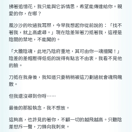
拂著追憶花，我只能與它訴情思，希望能傳達給你。親
愛的你，在哪？
風沙沙的吹過我耳際，今早我想起你從前說的：「找不
著我，就上高處尋。」現在陰差架著刀抵著我，這裡是
陰間的禁地，不能闖的。
「大膽陰魂，此地乃陰府重地，其可由你一魂擅闖！」
陰差的差帽壓得低低的說得有點言不由衷，我看不見他
的臉。
刀抵在我身後，我知道只要稍稍被這刀劃過就會魂飛魄
散。
但我還沒尋到你呀……
最後的那股執念，我不想放。
這夠高，也許見的著你，不顧一切的越飛越高。只聽陰
差怒斥一聲，刀鋒向我刺來。