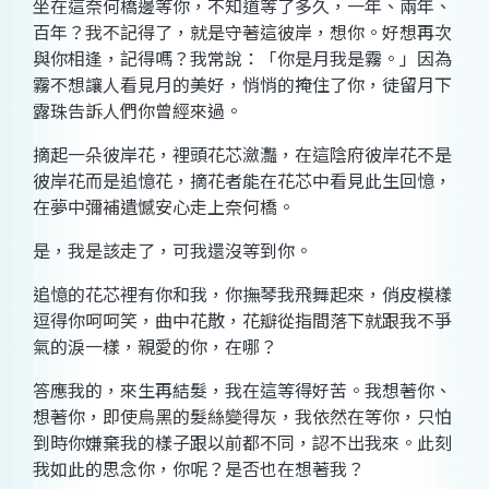
坐在這奈何橋邊等你，不知道等了多久，一年、兩年、
百年？我不記得了，就是守著這彼岸，想你。好想再次
與你相逢，記得嗎？我常說：「你是月我是霧。」因為
霧不想讓人看見月的美好，悄悄的掩住了你，徒留月下
露珠告訴人們你曾經來過。
摘起一朵彼岸花，裡頭花芯瀲灩，在這陰府彼岸花不是
彼岸花而是追憶花，摘花者能在花芯中看見此生回憶，
在夢中彌補遺憾安心走上奈何橋。
是，我是該走了，可我還沒等到你。
追憶的花芯裡有你和我，你撫琴我飛舞起來，俏皮模樣
逗得你呵呵笑，曲中花散，花瓣從指間落下就跟我不爭
氣的淚一樣，親愛的你，在哪？
答應我的，來生再結髮，我在這等得好苦。我想著你、
想著你，即使烏黑的髮絲變得灰，我依然在等你，只怕
到時你嫌棄我的樣子跟以前都不同，認不出我來。此刻
我如此的思念你，你呢？是否也在想著我？