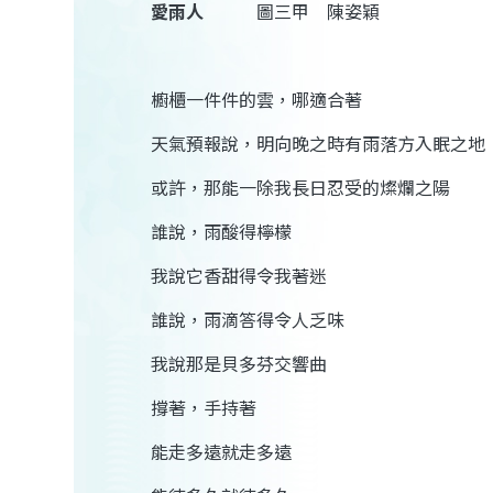
愛雨人
圖
三甲 陳姿穎
櫥櫃一件件的雲，哪適合著
天氣預報說，明向晚之時有雨落方入眠之地
或許，那能一除我長日忍受的燦爛之陽
誰說，雨酸得檸檬
我說它香甜得令我著迷
誰說，雨滴答得令人乏味
我說那是貝多芬交響曲
撐著，手持著
能走多遠就走多遠