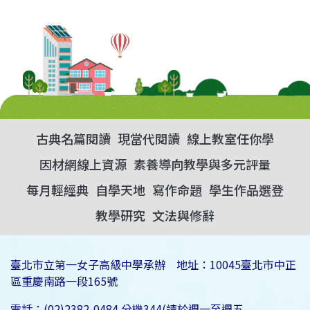
古典名篇閱讀
現當代閱讀
線上教室任你學
因材網線上資源
素養導向教學與多元評量
每月輕經典
自學天地
寫作命題
學生作品選登
教學研究
文法與修辭
臺北市立第一女子高級中學承辦 地址：10045臺北市中正
區重慶南路一段165號
電話：(02)2382-0484 分機344(請於週一至週五