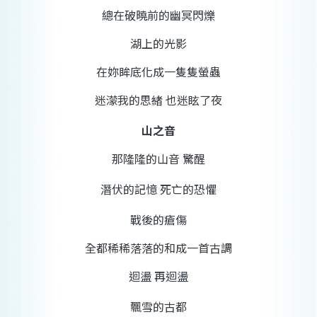
總在破曉前的幽冥閃爍
湖上的光影
在妳眸底化成一隻隻螢蟲
迷濛我的思緒
也迷眩了夜
山之音
那隆隆的山音
驚醒
潛伏的記憶
死亡的恐懼
戰後的瘡傷
全都稀稀落落的和成一首古調
迴盪
再迴盪
飄雪的古都