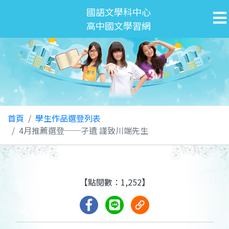
國語文學科中心
高中國文學習網
首頁
學生作品選登列表
4月推薦選登──孑遺 謹致川端先生
【點閱數：1,252】