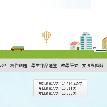
天地
寫作命題
學生作品選登
教學研究
文法與修辭
總計瀏覽人次：
14,414,215
次
今日瀏覽人次：
15,511
次
昨日瀏覽人次：
15,886
次