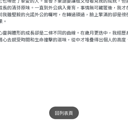
也帶走了摯愛的人。曾發下豪語要讓祖父母看見我的成就，但
成長的清芬原味。一直到外公病入膏肓，事情無可藏匿後，我才
前我雖堅毅的允諾外公的囑咐，在轉過頭過，臉上擎滿的卻是徬
果。
靈與體形的成長卻是二條不同的曲線。在歲月更迭中，我經歷
潛心去感受時間和生命撞擊的滋味，從中才堆疊得出個人的高度
回列表頁