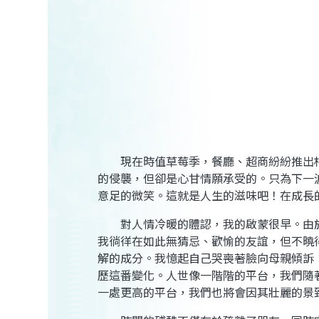
現在時值草莓季，餐廳、超商紛紛推出相
的侵襲，但卻是心甘情願承受的。只為下一
意足的微笑。這就是人生的滋味吧！在成長
對人情冷暖的體認，我的啟蒙很早。由於
我徜徉在如此無猜忌、歡愉的友誼，但不曉
解的成分。我憶起自己哭喪著臉向母親傾訴
歷這番變化。人世像一階階的平台，我們隨
一處更高的平台，我們也將會因其壯麗的景