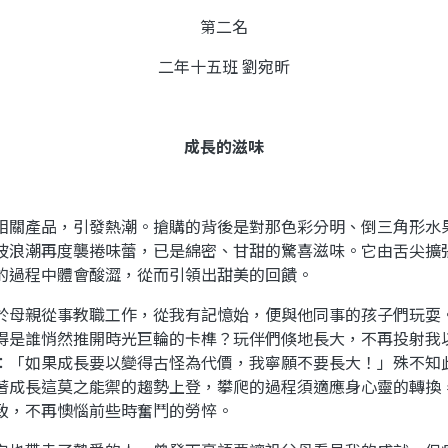
第二名
二年十五班 劉宛昕
成長的滋味
關產品，引發熱潮。搶購的背後是對那色彩分明、倒三角形水
波浪潮再度襲捲味蕾，已是綿密、甘甜的驚喜滋味。它由舌尖擴
的過程中體會酸澀，從而引領出甜美的回饋。
母親從事教職工作，從我有記憶始，便與他同事的孩子們玩耍
得是誰悄然推開時光巨輪的卡榫？玩伴們倏地長大，不再投射我
：「如果成長要以變得古怪為代價，我寧願不要長大！」殊不知
著成長這莫之能禦的趨勢上登，攀爬的過程須適應身心靈的轉換
致，不再懊惱前些時奮鬥的勞悴。