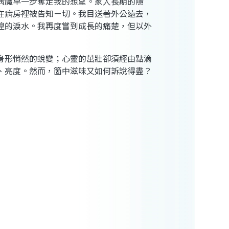
病魔早一步奪走我的想望。家人長期的隱
在病房裡被告知ㄧ切。我目送著外公遠去，
徨的淚水。我再度嘗到成長的痛楚，但以外
身形悄然的蛻變；心靈的茁壯卻須經由點滴
、亮度。然而，箇中滋味又如何訴說得盡？