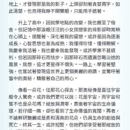
地上，才發現那是我的影子，上頭卻刻著貪婪兩字，如
此清楚，也亮得我睜不開雙眼，只能用手遮著。
升上了高中，因就學地點的改變，我也搬至了宿
舍。但記憶中那淚眼汪汪的小女孩戀家的背影卻時常映
在心頭上，提醒著、深化著我的留戀。或許是因為逐漸
成長，心智思想也漸為成熟：我懂得珍惜、懂得瞭解。
我慶幸我活著，我也慶幸我能發現。或許學業不甚順
利，但若因那碎石而怯步，因那碎石而遺漏忽略沿途的
風景，我想，這才更是得不償失。一路上，學習著堅
強，也嘗試著發現這世界上更個美麗的奇蹟，並驚呼著
當中的奧秘，驕傲著自己的用心。
像看一朵花，往那花心探去，那奧祕像是直往宇宙
般令人驚奇，或許我們更可以說：花是宇宙，而宇宙何
嘗不也是朵花嗎？綻放與凋零，貫徹著宇宙的生命循
環，若仔細一瞧，卻也看到了生命價值的寬闊。再者，
不論鮮研艷麗或是柔和清爽的花朵，仍具生命的創造與
死亡，終其一生，或許短暫，但她們卻享受著那綻放的