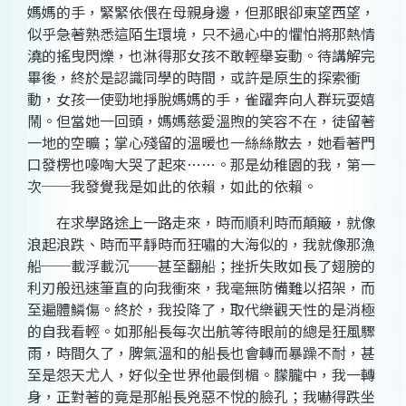
媽媽的手，緊緊依偎在母親身邊，但那眼卻東望西望，
似乎急著熟悉這陌生環境，只不過心中的懼怕將那熱情
澆的搖曳閃爍，也淋得那女孩不敢輕舉妄動。待講解完
畢後，終於是認識同學的時間，或許是原生的探索衝
動，女孩一使勁地掙脫媽媽的手，雀躍奔向人群玩耍嬉
鬧。但當她一回頭，媽媽慈愛溫煦的笑容不在，徒留著
一地的空曠；掌心殘留的溫暖也一絲絲散去，她看著門
口發楞也嚎啕大哭了起來……。那是幼稚園的我，第一
次──我發覺我是如此的依賴，如此的依賴。
在求學路途上一路走來，時而順利時而顛簸，就像
浪起浪跌、時而平靜時而狂嘯的大海似的，我就像那漁
船──載浮載沉──甚至翻船；挫折失敗如長了翅膀的
利刃般迅速筆直的向我衝來，我毫無防備難以招架，而
至遍體鱗傷。終於，我投降了，取代樂觀天性的是消極
的自我看輕。如那船長每次出航等待眼前的總是狂風驟
雨，時間久了，脾氣溫和的船長也會轉而暴躁不耐，甚
至是怨天尤人，好似全世界他最倒楣。朦朧中，我一轉
身，正對著的竟是那船長兇惡不悅的臉孔；我嚇得跌坐