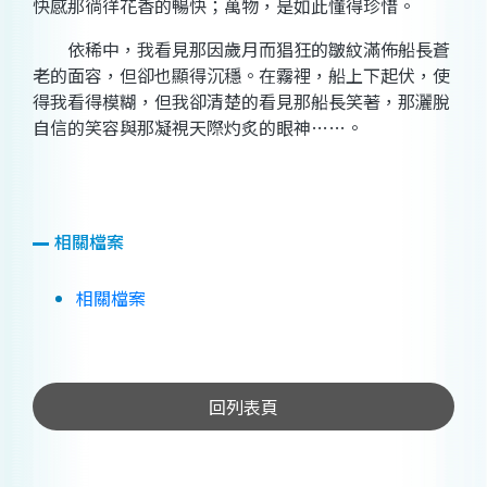
快感那徜徉花香的暢快；萬物，是如此懂得珍惜。
依稀中，我看見那因歲月而猖狂的皺紋滿佈船長蒼
老的面容，但卻也顯得沉穩。在霧裡，船上下起伏，使
得我看得模糊，但我卻清楚的看見那船長笑著，那灑脫
自信的笑容與那凝視天際灼炙的眼神……。
相關檔案
相關檔案
回列表頁