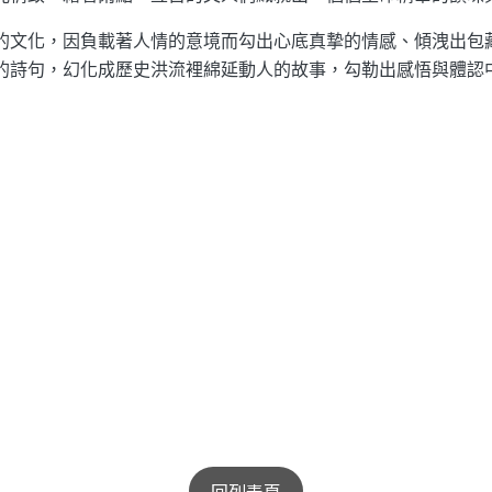
的文化，因負載著人情的意境而勾出心底真摯的情感、傾洩出包
的詩句，幻化成歷史洪流裡綿延動人的故事，勾勒出感悟與體認
回列表頁