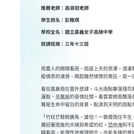
推薦老師：
高淑冠
老師
學生姓名：彭雅琪
學校全名：國立嘉義女子高級中學
就讀班級：三年十三班
用農人的眼睛看雨，雨是上天的恩澤，澆灌
般情思的漣漪、興起雜然情懷的寄託，是一
看狂風暴雨在窗外放肆，斗大雨點擊落殘花
灑脫、
辛棄疾
的豪情壯闊。看霏霏微雨飄落
聲是生命中留白的背景，點滴到天明的雨點
「竹杖芒鞋輕勝馬，誰怕！一蓑煙雨任平生
備迎著雨後的天晴與希望的虹。
范仲淹
則不
睛看雨，能理性地推理明志，亦能多情的寄