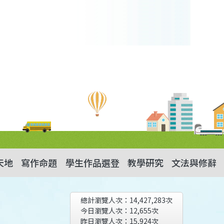
天地
寫作命題
學生作品選登
教學研究
文法與修辭
總計瀏覽人次：
14,427,283
次
今日瀏覽人次：
12,655
次
昨日瀏覽人次：
15,924
次