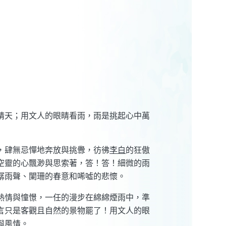
晴天；用文人的眼睛看雨，雨是挑起心中萬
，肆無忌憚地奔放與挑釁，彷彿
李白
的狂傲
空靈的心飄渺與思索著，答！答！細微的雨
潺雨聲、闌珊的春意和唏噓的悲懷。
熱情與憧憬，一任的漫步在綿綿煙雨中，準
言只是客觀且自然的景物罷了！用文人的眼
與風情。