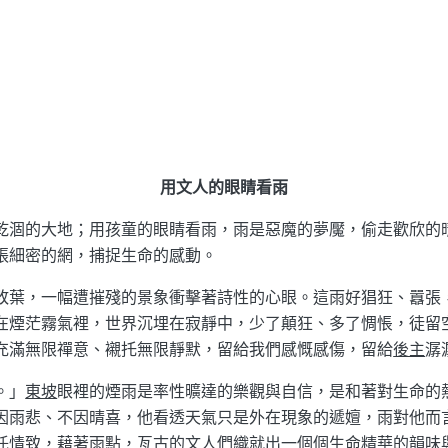
用文人的眼睛看雨
乾涸的大地；用孩童的眼睛看雨，雨是惡魔的夢魘，偷走歡欣的
張細密的網，捕捉生命的感動。
敗葉，一幅遭摧殘的景象衝擊著詩性的心眼。這雨好猖狂、囂張
在煙茫霧氣裡，世界沉埋在寂靜中，少了顛狂、多了惆悵，徒留
充滿無限禪意、襯托無限靜默，留給我們感慨感傷，留給
後主
潺
。」
東坡
眼裡的煙雨是率性曠達的樂觀與自信，是和著對生命的
因雨悲、不因晴喜，他看透天氣只是外在現象的遞嬗，雨對他而
託情致，藉著雨點，亙古的文人們織就出一個個生命精華的韻味