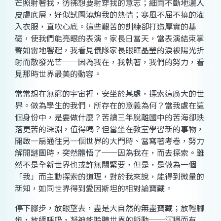
芒照射著我，彷彿想要射穿我的意志；細雨不斷地灑入
皮膚底層，好似試圖澆熄我的熱情；寒風不屈不撓的灌
入衣服，直吹心底。這些艱苦的訓練卻打造厚實的基
礎，使我們能亮眼的表演。家長日當天，當表演結束掌
聲如雷地響起，我看見儀隊家長眼眶晶瑩的淚被陽光折
射而散發光芒──因為我在，我執著，我們的努力，看
見那時世界最美的動容。
常常想在無窮的宇宙裡，安坐於某處，探索這廣大的世
界。做為學生的我們，所存在的意義為何？當我處在這
個身份中，是要做什麼？苦讀三年脫離國中的苦海卻跌
落更苦的深淵，值得嗎？但當坐在教室學習新的事物，
開啟一扇通往另一個世界的大門時、當寫著考卷，努力
解開謎團時，突然體悟了──因為我在，而去探索。雖
然不是全新世界也或許無關緊要，但是，是做為一個
「我」而主動探索的道理，對於我來說，能得到微量的
新知，如同世界得到愛因斯坦的相對論寶藏。
停下腳步，放眼望去，盡是大自然的無盡寶藏；放輕腳
步，放緩呼吸，凝神能聆聽世界的脈動──沉穩而有