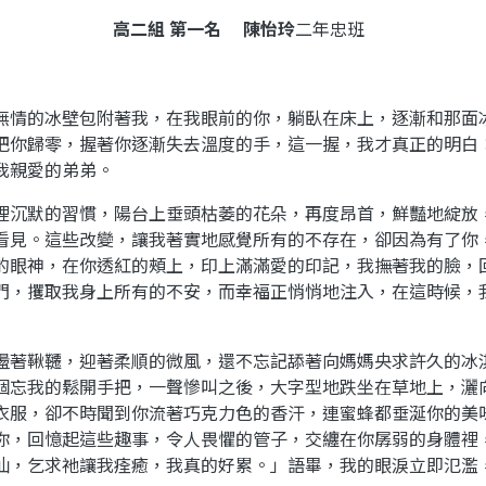
高二組
第一名
陳怡玲
二年忠班
無情的冰壁包附著我，在我眼前的你，躺臥在床上，逐漸和那面
把你歸零，握著你逐漸失去溫度的手，這一握，我才真正的明白
我親愛的弟弟。
裡沉默的習慣，陽台上垂頭枯萎的花朵，再度昂首，鮮豔地綻放
看見。這些改變，讓我著實地感覺所有的不存在，卻因為有了你
的眼神，在你透紅的頰上，印上滿滿愛的印記，我撫著我的臉，
門，攫取我身上所有的不安，而幸福正悄悄地注入，在這時候，
盪著鞦韆，迎著柔順的微風，還不忘記舔著向媽媽央求許久的冰
個忘我的鬆開手把，一聲慘叫之後，大字型地跌坐在草地上，灑
衣服，卻不時聞到你流著巧克力色的香汗，連蜜蜂都垂涎你的美
你，回憶起這些趣事，令人畏懼的管子，交纏在你孱弱的身體裡
仙，乞求祂讓我痊癒，我真的好累。」語畢，我的眼淚立即氾濫