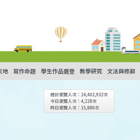
天地
寫作命題
學生作品選登
教學研究
文法與修辭
總計瀏覽人次：
14,402,932
次
今日瀏覽人次：
4,228
次
昨日瀏覽人次：
15,886
次