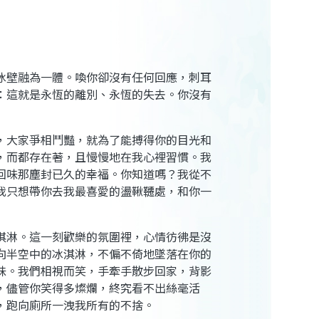
冰壁融為一體。喚你卻沒有任何回應，刺耳
：這就是永恆的離別、永恆的失去。你沒有
，大家爭相鬥豔，就為了能搏得你的目光和
，而都存在著，且慢慢地在我心裡習慣。我
回味那塵封已久的幸福。你知道嗎？我從不
我只想帶你去我最喜愛的盪鞦韆處，和你一
淇淋。這一刻歡樂的氛圍裡，心情彷彿是沒
向半空中的冰淇淋，不偏不倚地墜落在你的
味。我們相視而笑，手牽手散步回家，背影
，儘管你笑得多燦爛，終究看不出絲毫活
，跑向廁所一洩我所有的不捨。