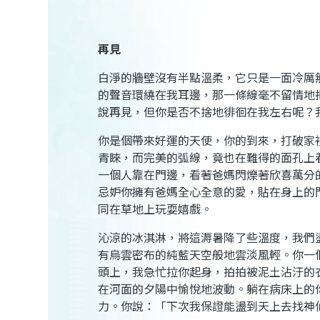
再見
白淨的牆壁沒有半點溫柔，它只是一面冷厲
的聲音環繞在我耳邊，那一條線毫不留情地
說再見，但你是否不捨地徘徊在我左右呢？
你是個帶來好運的天使，你的到來，打破家
青睞，而完美的弧線，竟也在難得的面孔上
一個人靠在門邊，看著爸媽閃爍著欣喜萬分
忌妒你擁有爸媽全心全意的愛，貼在身上的
同在草地上玩耍嬉戲。
沁涼的冰淇淋，將這溽暑降了些溫度，我們
有烏雲密布的純藍天空般地雲淡風輕。你一
頭上，我急忙拉你起身，拍拍被泥土沾汙的
在河面的夕陽中愉悅地波動。躺在病床上的
力。你說：「下次我保證能盪到天上去找神