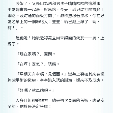
吵架了，又是因為琇和男孩子嘻嘻哈哈的這種事。
平常週末是一起牽手壓馬路，今天，琇只能打開電腦上
網路。及時通的面板打開了，游標熟稔著漂移，停在好
友名單上的一個聯絡人：登登！琇已經上線了
「琇，
嗨！」。
是他吔！她最近認識且尚未謀面的網友──翼，上
線了。
「琇在家嗎？」翼問。
「在啊！安怎？」琇應。
「星期天有空嗎？見個面。」螢幕上突如其來這樣
跨越平衡的邀約，字字跳入琇的腦海，還來不及反應。
「好嗎？就車站吧。」
人多且無聊的地方，總是初次見面的首選，應是安
全的，琇於是決定答應：