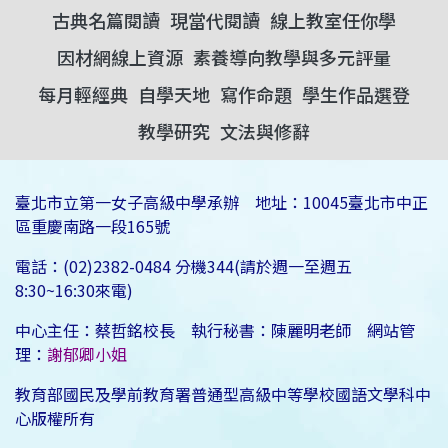
古典名篇閱讀
現當代閱讀
線上教室任你學
因材網線上資源
素養導向教學與多元評量
每月輕經典
自學天地
寫作命題
學生作品選登
教學研究
文法與修辭
臺北市立第一女子高級中學承辦 地址：10045臺北市中正
區重慶南路一段165號
電話：(02)2382-0484 分機344(請於週一至週五
8:30~16:30來電)
中心主任：蔡哲銘校長 執行秘書：陳麗明老師 網站管
理：
謝郁卿小姐
教育部國民及學前教育署普通型高級中等學校國語文學科中
心版權所有