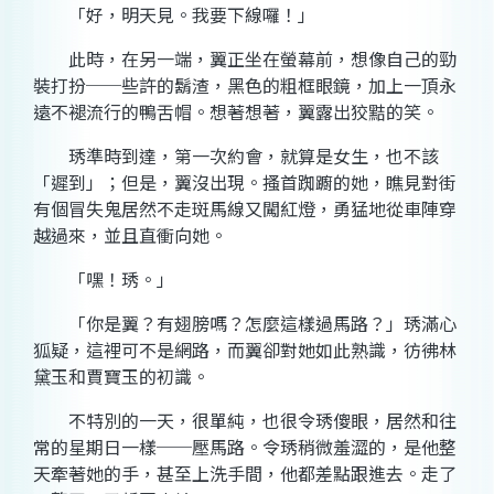
「好，明天見。我要下線囉！」
此時，在另一端，翼正坐在螢幕前，想像自己的勁
裝打扮──些許的鬍渣，黑色的粗框眼鏡，加上一頂永
遠不褪流行的鴨舌帽。想著想著，翼露出狡黠的笑。
琇準時到達，第一次約會，就算是女生，也不該
「遲到」；但是，翼沒出現。搔首踟躕的她，瞧見對街
有個冒失鬼居然不走斑馬線又闖紅燈，勇猛地從車陣穿
越過來，並且直衝向她。
「嘿！琇。」
「你是翼？有翅膀嗎？怎麼這樣過馬路？」琇滿心
狐疑，這裡可不是網路，而翼卻對她如此熟識，彷彿林
黛玉和賈寶玉的初識。
不特別的一天，很單純，也很令琇傻眼，居然和往
常的星期日一樣──壓馬路。令琇稍微羞澀的，是他整
天牽著她的手，甚至上洗手間，他都差點跟進去。走了