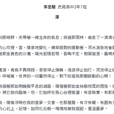
李丞駿
虎尾高中
2
年
7
班
滯
向那綠野，夾帶著一線生命的氣息；掠過那雨林，偷走了一滴滴
的心坎裡。雲，隨意地變化，嫩草順勢的擺動著。河水湍急地雀
著那金黃色的沙灘。陽光若隱若現，昏晦不定。樹葉旋落，蟲鳴
飄落，青鳥不再飛翔，翠草停止揮舞，海浪停止拍打，河流停止
，呼喊著。世界的一切驀然停止，剩下的是我那顆跳動的心啊！
挑撥著那如明鏡般平息的湖面，彈撥著那如金絲般悅耳的雨弦。
，將它拋向腦後。但，它始終在我心谷裡旋盪，有音無實，有影
我，隨後浮映在我的雲夢。交會，在那屋簷，有冷有暖，有圓有
的心石上。記憶，如同化石般一塊塊地被我掘起，重溫舊夢。