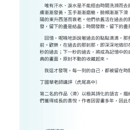
唯有汗水、淚水是不能經由時間洗滌而去
膚漸漸發黃，玉手漸漸磨糙，臉頰漸漸下滑
陽的東升西落而衰老。他們依舊活在過去的
發，留下的盡是結晶；時間發散，留下的盡
回憶，呢喃地訴說著過去的點點滴滴，那
前。歡樂，在過去的那剎那，即深深地烙印
秒的過去；下一秒的過去，將成為記憶中的
典的畫面，原封不動的收藏起來。
我這才發現，每一刻的自己，都被留在時
丁國華
老師講評（虎尾高中）
第二名的作品〈滯〉以極其詩化的語言，描
們獲得成長的喜悅。作者因習畫多年，因此