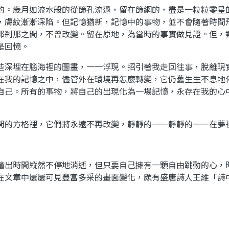
的。歲月如流水般的從篩孔流過，留在篩網的，盡是一粒粒零星
，膚紋漸漸深陷。但記憶猶新，記憶中的事物，並不會隨著時間
那剎那之間，不曾改變。留在原地，為當時的事實做見證。但，
是回憶。
些深埋在腦海裡的圖畫，一一浮現。招引著我走回往事，脫離現
在我的記憶之中，儘管外在環境再怎麼轉變，它仍舊生生不息地
自己。所有的事物，將自己的出現化為一場記憶，永存在我的心
間的方格裡，它們將永遠不再改變，靜靜的——靜靜的——在夢
繪出時間縱然不停地消逝，但只要自己擁有一顆自由跳動的心，
在文章中屢屢可見豐富多采的畫面變化，頗有盛唐詩人王維「詩