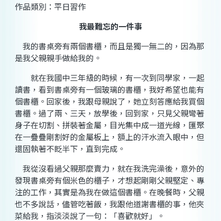
作品類別：平日習作
我最難忘的一件事
我的書桌旁有兩個書櫃，而且是獨一無二的，因為那
是我父親親手做給我的。
就在我國中三年級的時候，有一次到同學家，一起
讀書，看到書桌旁有一個玻璃的書櫃，我好希望也能有
個書櫃。回家後，我跟母親說了，她立刻答應給我買個
書櫃。過了兩、三天，放學後，回到家，只見父親彎著
身子在切割、拼裝著金屬，目光集中成一道光線，匯聚
在一疊疊剛割好的金屬板上，額上的汗水流入眼中，但
還固執著不眨半下，直到完成。
我從沒看過父親那麼賣力，就在我洗完澡後，意外的
發現書桌旁有個米色的櫃子，才想起剛剛父親堅定、專
注的工作，其實是為我在做這個書櫃。在晚餐時，父親
也不多說話，儘管吃著飯，我跟他道謝書櫃的事，他夾
菜給我，指淡淡說了一句：「喜歡就好」。