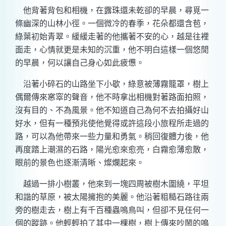
他背著背包和相機，在露珠還未乾卻的早晨，尋覓一
條幽深的山林小徑。一個微冷的春季，花朵都還含苞，
綠葉初始青翠。緩緩走著的他攜著不安的心，越是往裡
面走，心情就更是未知的沉重，他不明白這樣一個悠閒
的早晨，何以讓自己身心如此疲憊。
沿著小碎石的山路坐下小歇，綠意被薄霧籠罩，樹上
偶爾傳來窸窣的聲音，他不時拿出相機對著路面拍照，
沒有目的、不為風景。他不知道自己為何不去拍攝好山
好水，但有一種預兆使他覺得或許這段小旅程所走過的
路，可以為他帶來一些力量和勇氣。稍回復體力後，他
再度踏上潮濕的石路，陽光愈來愈亮，白霧愈薄愈散，
眼前的景色也逐漸清晰、燦爛起來。
越過一排小樹叢，他來到一塊四周被樹木圍繞，平坦
和諧的草原，被太陽擁抱的美麗。他沿著粗糙石路往兩
旁的樹走去，樹上有千百種蟲鳴鳥叫，但卻不見任何一
個的蹤跡。他輕輕拍了其中一棵樹，樹上傳來吵鬧的鳴