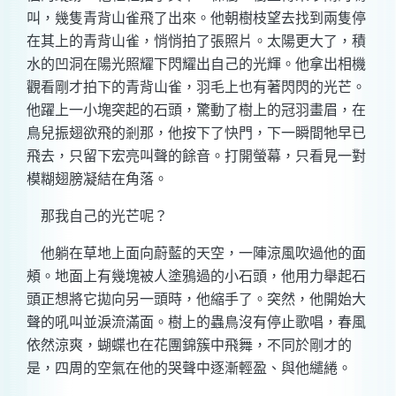
叫，幾隻青背山雀飛了出來。他朝樹枝望去找到兩隻停
在其上的青背山雀，悄悄拍了張照片。太陽更大了，積
水的凹洞在陽光照耀下閃耀出自己的光輝。他拿出相機
觀看剛才拍下的青背山雀，羽毛上也有著閃閃的光芒。
他躍上一小塊突起的石頭，驚動了樹上的冠羽畫眉，在
鳥兒振翅欲飛的剎那，他按下了快門，下一瞬間牠早已
飛去，只留下宏亮叫聲的餘音。打開螢幕，只看見一對
模糊翅膀凝結在角落。
那我自己的光芒呢？
他躺在草地上面向蔚藍的天空，一陣涼風吹過他的面
頰。地面上有幾塊被人塗鴉過的小石頭，他用力舉起石
頭正想將它拋向另一頭時，他縮手了。突然，他開始大
聲的吼叫並淚流滿面。樹上的蟲鳥沒有停止歌唱，春風
依然涼爽，蝴蝶也在花團錦簇中飛舞，不同於剛才的
是，四周的空氣在他的哭聲中逐漸輕盈、與他繾綣。