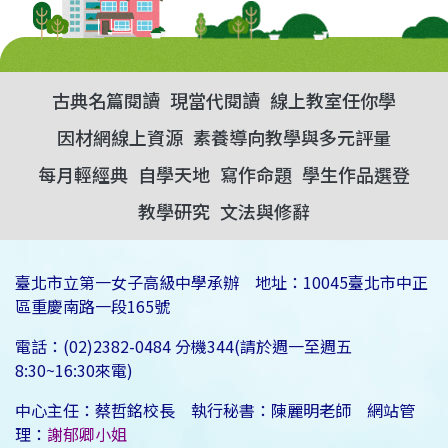
古典名篇閱讀
現當代閱讀
線上教室任你學
因材網線上資源
素養導向教學與多元評量
每月輕經典
自學天地
寫作命題
學生作品選登
教學研究
文法與修辭
臺北市立第一女子高級中學承辦 地址：10045臺北市中正
區重慶南路一段165號
電話：(02)2382-0484 分機344(請於週一至週五
8:30~16:30來電)
中心主任：蔡哲銘校長 執行秘書：陳麗明老師 網站管
理：
謝郁卿小姐