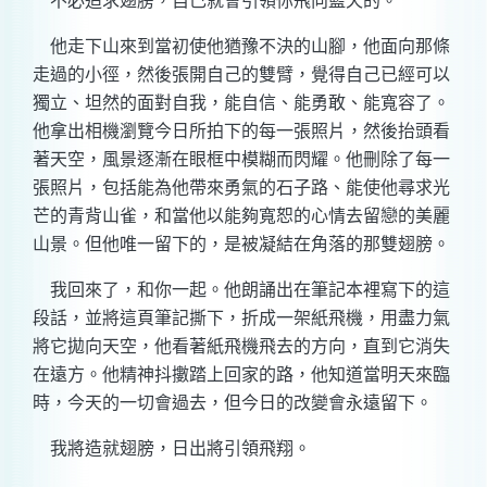
不必追求翅膀，自己就會引領你飛向藍天的。
他走下山來到當初使他猶豫不決的山腳，他面向那條
走過的小徑，然後張開自己的雙臂，覺得自己已經可以
獨立、坦然的面對自我，能自信、能勇敢、能寬容了。
他拿出相機瀏覽今日所拍下的每一張照片，然後抬頭看
著天空，風景逐漸在眼框中模糊而閃耀。他刪除了每一
張照片，包括能為他帶來勇氣的石子路、能使他尋求光
芒的青背山雀，和當他以能夠寬恕的心情去留戀的美麗
山景。但他唯一留下的，是被凝結在角落的那雙翅膀。
我回來了，和你一起。他朗誦出在筆記本裡寫下的這
段話，並將這頁筆記撕下，折成一架紙飛機，用盡力氣
將它拋向天空，他看著紙飛機飛去的方向，直到它消失
在遠方。他精神抖擻踏上回家的路，他知道當明天來臨
時，今天的一切會過去，但今日的改變會永遠留下。
我將造就翅膀，日出將引領飛翔。