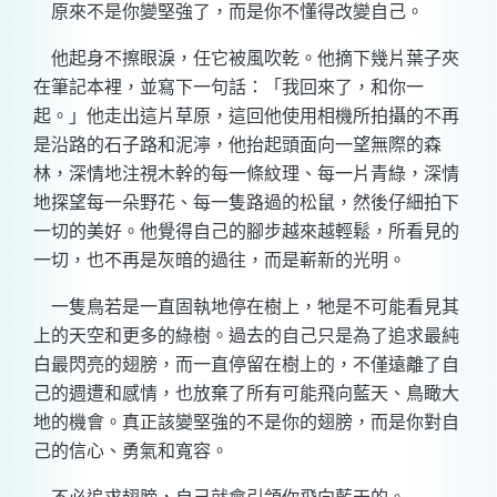
原來不是你變堅強了，而是你不懂得改變自己。
他起身不擦眼淚，任它被風吹乾。他摘下幾片葉子夾
在筆記本裡，並寫下一句話：「我回來了，和你一
起。」他走出這片草原，這回他使用相機所拍攝的不再
是沿路的石子路和泥濘，他抬起頭面向一望無際的森
林，深情地注視木幹的每一條紋理、每一片青綠，深情
地探望每一朵野花、每一隻路過的松鼠，然後仔細拍下
一切的美好。他覺得自己的腳步越來越輕鬆，所看見的
一切，也不再是灰暗的過往，而是嶄新的光明。
一隻鳥若是一直固執地停在樹上，牠是不可能看見其
上的天空和更多的綠樹。過去的自己只是為了追求最純
白最閃亮的翅膀，而一直停留在樹上的，不僅遠離了自
己的週遭和感情，也放棄了所有可能飛向藍天、鳥瞰大
地的機會。真正該變堅強的不是你的翅膀，而是你對自
己的信心、勇氣和寬容。