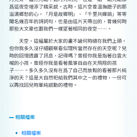
爲這夜空增添了精采感。古時，這片空曾溫撫遊子的那
溢滿鄉愁的心，「月是故鄉明」、「千里共嬋娟」等等
聞名幾百年的詩詞句，也是由這片天帶出的，曾幾何時
那些大文豪也跟我們一樣望著相同的夜空
……。
天空，這幅屬於大家的畫不論何時總在我們上頭，
但你我多久沒仔細觀察看似理所當然存在的天空呢？兒
時的回憶透露了訊息，記得嗎？曾經你我是指著白雲大
喊的小孩，曾經你我是看著風箏自由在天飛翔的孩
子……。多久多久沒有在爲了自己而放鬆的看著那片純
淨的天？這是大自然祀給我們其中之ㄧ的禮物，一份可
以再找回兒時單純感動的禮物。
相關檔案
相關檔案