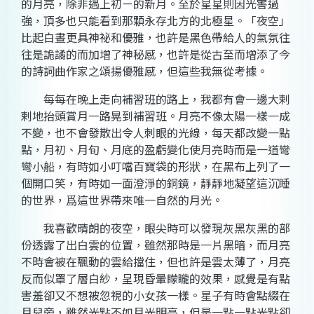
的月亮，除非遇上初ㄧ的新月。至於星星則因光害過
強，頂多也只能看到那顆永存北方的北極星。「夜空」
比起白晝更具神祕和優雅，也許是黑色帶給人的氣氛往
往是詭譎的而加增了神秘感，也許是從古至而增添了今
的詩詞曲作家之頌揚優雅感，但這些我無從考據。
每每在晚上走向補習班的路上，我都有會一邊大剌
剌地抬頭賞月一路晃到補習班。月亮不像太陽一樣一成
不變，也不會發散出令人刺眼的光線，每天都改變一點
點，月初、月旬、月底的盈虧變化使月亮時而是一道彎
彎小船，有時如小叮噹百寶袋的形狀，在黑布上列了一
個開口笑，有時如一面澄淨的銅鏡，靜靜地凝望這沉睡
的世界，爲這世界帶來唯一自然的月光。
我喜歡晴朗的夜空，眼尖時可以發現灰黑灰黑的部
份透露了出白雲的位置，雖然那時是一片黑暗，而月亮
不時會被在飄動的雲給擋住，但也許是雲太薄了，月亮
反而似罩了層白紗，呈現昏暈矇矓的效果，感覺是有點
害羞卻又不想被忽視的小女孩一樣。星子有時會點綴在
月兒旁，雖然光點不如月光明亮，但是一點一點光點卻