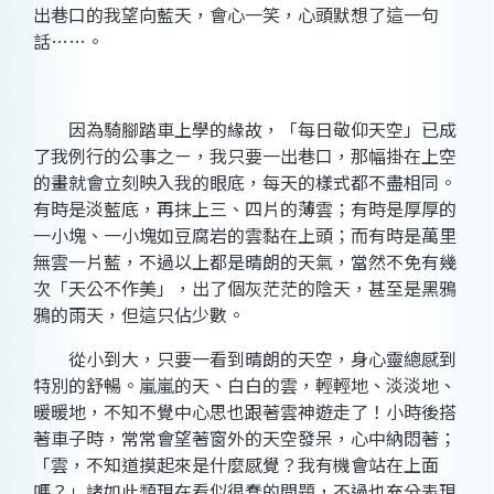
出巷口的我望向藍天，會心一笑，心頭默想了這一句
話……。
因為騎腳踏車上學的緣故，「每日敬仰天空」已成
了我例行的公事之ㄧ，我只要一出巷口，那幅掛在上空
的畫就會立刻映入我的眼底，每天的樣式都不盡相同。
有時是淡藍底，再抹上三、四片的薄雲；有時是厚厚的
一小塊、一小塊如豆腐岩的雲黏在上頭；而有時是萬里
無雲一片藍，不過以上都是晴朗的天氣，當然不免有幾
次「天公不作美」，出了個灰茫茫的陰天，甚至是黑鴉
鴉的雨天，但這只佔少數。
從小到大，只要一看到晴朗的天空，身心靈總感到
特別的舒暢。嵐嵐的天、白白的雲，輕輕地、淡淡地、
暖暖地，不知不覺中心思也跟著雲神遊走了！小時後搭
著車子時，常常會望著窗外的天空發呆，心中納悶著；
「雲，不知道摸起來是什麼感覺？我有機會站在上面
嗎？」諸如此類現在看似很蠢的問題，不過也充分表現