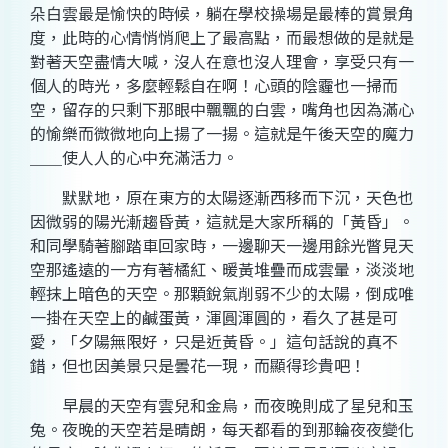
朵白雲最是愉快的時候，躺在學校操場是最棒的賞景角
度，此時的心情悄悄爬上了最高點，而最想做的是就是
對著天空盡情大喊，沒人在意也沒人理會，享受只有一
個人的時光，多麼輕鬆自在啊！心頭的陰霾也一掃而
空，留存的只剩下那眼中飄飄的白雲，嘴角也因為滿心
的愉樂而微微地向上揚了一揚。這就是午後天空的魔力
＿＿使人人的心中充滿活力。
默默地，原在東方的太陽逐漸西移而下沉，天色也
因微弱的陽光漸趨昏黃，這就是大家所稱的「黃昏」。
和同學騎著腳踏車回家時，一邊聊天一邊用餘光瞥見天
空那遙遠的一方有著橘紅、暖黃堆疊而成雲暈，淡淡地
輕抹上暗色的天空。那顆銳氣削弱不少的太陽，倒成唯
一掛在天空上的鹹蛋黃，渾圓渾圓的，看久了甚是可
愛，「夕陽無限好，只是近黃昏。」這句話說的真不
錯，但也因美景只是曇花一現，而顯得珍貴吧！
早晨的天空有雲兒和金烏，而夜晚則成了星兒和玉
兔。夜晚的天空若是晴朗，每天都看的到那輪夜夜變化