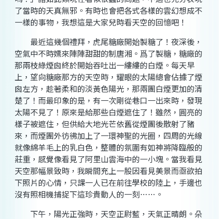
了當時的天真無邪。有時也會把各式各樣的雲幻想成不
一樣的事物，我想這是大家兒時看天空的回憶吧！
最近這幾個禮拜，虎尾糖廠開始製糖了！夜深後，
空氣中不時嫖來陣陣甜甜的制唐湘。爲了製糖，糖廠的
那兩枝綠煙囪終於開始吞吐出一縷縷的白煙。每天早
上，望向糖廠那方的天空時，耀眼的太陽總會佔據了煙
囪左方，趁著柔和的淡黃色陽光，那兩團白煙更加的清
楚了！而最印象的是，有一次剛從巷口一出來時，發現
太陽不見了！原來是給那些白煙遮住了！雖然，圓亮的
樣子被遮住，但供給大地光芒依舊從煙團後散射了豬
來，而煙團外彷彿加上了一環神聖的光圈，四周的光線
就像綿羊毛上的乳白色，整體的氛圍有如神將降臨般的
莊重，感覺像看見了阿里山雲海中的一小塊。當我看見
天空那幅景致時，我瞬間充上一股因看見美景而亟欲拍
下照片的心情，只課一人已在前往學校的陸上，手邊也
沒有照相機捕捉下這珍貴動人的一刻……。
下午，陽光正強時，天空正尉藍，天氣正晴朗。朵