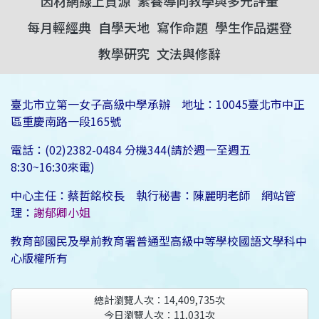
因材網線上資源
素養導向教學與多元評量
每月輕經典
自學天地
寫作命題
學生作品選登
教學研究
文法與修辭
臺北市立第一女子高級中學承辦 地址：10045臺北市中正
區重慶南路一段165號
電話：(02)2382-0484 分機344(請於週一至週五
8:30~16:30來電)
中心主任：蔡哲銘校長 執行秘書：陳麗明老師 網站管
理：
謝郁卿小姐
教育部國民及學前教育署普通型高級中等學校國語文學科中
心版權所有
總計瀏覽人次：
14,409,735
次
今日瀏覽人次：
11,031
次