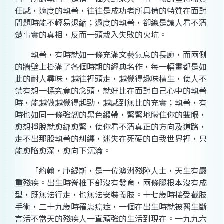
任感，適度的執著，往往是成功者所具備的特質在面對
問題時能不輕易退縮；過度的執著，卻總是讓人看不清
楚事實的真相，反而一頭栽入失敗的火坑。
執著，有時就如一條充滿文藝氣息的長廊，而兩側
的牆壁上掛滿了各個時期的經典名作，每一幅畫都是如
此的耐人尋味，越往裡頭走，越覺得趣味橫生，使人不
禁有想一探究竟的念頭，就好比在面對自己心中的執著
時，能越做越覺得起勁，越感到無比的充實；執著，有
時也如同一條強韌的黑色緞帶，緊緊地矇住你的雙眼，
愈想掙脫就愈綁愈緊，使你看不清真正的方向及道路，
走不出那股執著的糾纏，迷失在死硬的自我世界裡，只
能愈陷愈深，愈向下沉淪。
「約翰・庫緹斯，是一位澳洲殘障人士，天生有嚴
重殘疾。出生時脊椎下部沒有發育，兩條腿根本沒有成
型，既無法行走，也無法安裝義肢。十七歲時接受截肢
手術，二十九歲時罹患癌症，一個在出生時就被醫生斷
言活不當天的殘疾人一直頑強的生活到現在。一九九六