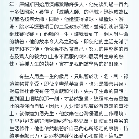
年，庫緹斯開始用演講激勵許多人，他先後到過一百九
十多個國家，獲得了『激勵大師』的稱號，迅速成為世
界著名殘疾大師，同時，他還獲得桌球、橄籃球、游
泳、跳水等運動項目的二級教練稱號，並得到澳洲殘障
網球賽冠賽。」約翰的一生，讓我看到了一個人對生命
的執著，他的故事令人為之動容，即使他的生活充滿了
艱辛和不方便，他依舊不放棄自己，努力的用堅定的意
志及驚人的毅力加上永不屈服的精神展現對生命的熱
忱，這種人生的執著，實在是我們該學習的好對象。
有些人用盡一生的歲月，只執著於功、名、利、祿
這些物質享受，即使享盡榮華富貴，也只是獨善其身，
對這個社會沒有任何貢獻和付出，失去了生命的真諦，
直到闔上眼睛的那一刻，才赫然驚覺，這種執著竟是如
此的膚淺而自私。因此，人要懂得執著於有意義的事物
上，就像
連加恩
先生，他放棄在台灣優渥的工作環境，
千里迢迢去到非洲照顧那些弱勢兒童，即使面對惡劣的
生活條件，他也依然執著於自己內心所認定的事情，持
續地奉獻己力，對弱勢族群付出愛心和關懷，這就是