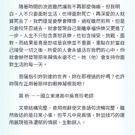
隨著時間的流逝雖然讓我不再那麼傷痛，但我明
白，人不只要面對生活，也得面對死亡，再深愛的人就
算死去了，我們還是要學會釋懷，過程雖然煎熬，但是
只要咬牙忍過去，就會發現自己距離幸福快樂又更進了
一步，人生不只包含喜怒哀樂，也包含接受、挑戰、面
對，而結果是喜是怒或是哀樂並不重要，重點在於當自
己接受一切之後，所愛的人會永遠活在我們的心中，你
就會赫然發現原來親情永遠不亡，她〈他〉會支持你面
對生活的每一天。
菩薩指引妳到達的世界，妳在那裡過的好嗎？也許
妳現在正用著慈祥的眼神凝視我吧！
賞 析 －－國立東港高中吳育珍老師
文章結構完整，善用修辭使文意語句流暢完整，雖
然敘述的是日常小事，但平凡中見真情，對話技巧的運
用展現祖孫濃郁的情感，生動感人。