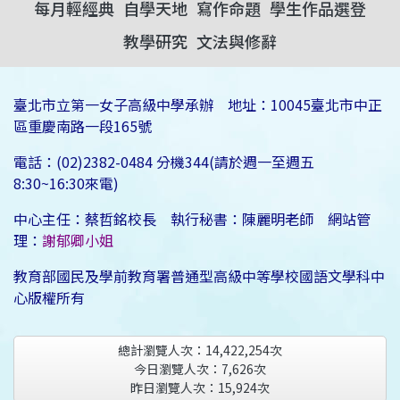
每月輕經典
自學天地
寫作命題
學生作品選登
教學研究
文法與修辭
臺北市立第一女子高級中學承辦 地址：10045臺北市中正
區重慶南路一段165號
電話：(02)2382-0484 分機344(請於週一至週五
8:30~16:30來電)
中心主任：蔡哲銘校長 執行秘書：陳麗明老師 網站管
理：
謝郁卿小姐
教育部國民及學前教育署普通型高級中等學校國語文學科中
心版權所有
總計瀏覽人次：
14,422,254
次
今日瀏覽人次：
7,626
次
昨日瀏覽人次：
15,924
次