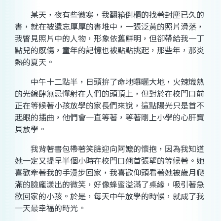
某天，夜有些微寒，我翻箱倒櫃的找著封塵已久的
書，就在被遺忘厚厚的書堆中，一張泛黃的照片滑落，
我瞥見照片中的人物，形象依舊鮮明，但卻帶給我一丁
點兒的感傷，童年的記憶也被點點挑起，那些年，那炎
熱的夏天。
中午十二點半，日頭拚了命地曝曬大地，火辣熾熱
的光線肆無忌憚射在人們的頭頂上，但對於在校門口前
正在等候著小孩放學的家長們來說，這點陽光只是首不
起眼的插曲，他們會一直等著，等著剛上小學的心肝寶
貝放學。
我背著書包帶著笑臉迎向阿嬤的懷抱，因為我知道
她一定又提早半個小時在校門口翹首張望的等候著。她
喜歡牽著我的手漫步回家，我喜歡仰頭看著她被歲月爬
滿的臉龐漾出的微笑，好像蜂蜜溢滿了桌緣，吸引著急
欲回家的小孩。於是，每天中午放學的時候，就成了我
一天最幸福的時光。