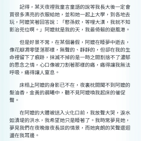
記得，某天夜裡我童言童語的說等我長大後一定會
買很多漂亮的衣服給她，並和她一起上大學，到各地去
玩，阿嬤笑著回答說：「憨孫欸，等哩大漢，我就不知
影治兜位啊。」阿嬤就是我的天，我最倚賴的避風港。
但是好景不常，在某個暑假，阿嬤在睡夢中逝去，
像花瓣凋零墜落那樣，無聲的、靜靜的，但卻在我的生
命裡留下了痕跡，抹滅不掉的是一時之間割捨不了濃郁
的思念之情，心口像被刀割著那樣的痛，痛得讓我無法
呼吸，痛得讓人窒息。
床榻上阿嬤的身影已不在，夜裏枕間聞不到阿嬤的
髮油香，金黃的晨曦中，聽不見阿嬤喚我起床的催促
聲。
在阿嬤的大體被送入火化口前，我放聲大哭，淚水
如潰堤的洪水，我希望她只是睡著了。我時常夢見她，
夢見我們在夜晚徹夜長談的情景，而她爽朗的笑聲還迴
盪在我耳邊。