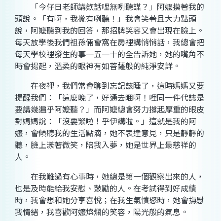
「今仔日老師講欸話哩無咧聽謀？」阿嬤摸著我的
頭說。「有啊，我攏有咧聽！」我會笑著且大力點頭
說，阿嬤聽到我的回答，那招牌笑容又會出現在臉上。
每天放學後我們祖孫倆會窩在房裡講悄悄話，我總會把
每天學校裡發生的事一五一十的全告訴她，她的嘴角不
時會揚起，溫柔的眼神有如菩薩般的純淨安詳。
在夜裡，我們常會聊到忘記該睡了，這時媽媽又要
提醒我們：「這麼晚了，好通去睏啊！哩同一件代誌是
要講幾遍乎阿嬤聽？」而阿嬤總會努力撐起厚重的眼皮
對媽媽說：「沒要緊啦！乎伊講啦。」這就是我的阿
嬤，會傾聽我的生活點滴，她不表達意見，只是靜靜的
聽，臉上漾著微笑，陪我入夢，她是世界上最慈祥的
人。
在我難過有心事時，她總是第一個觀察出來的人，
也是及時能給我安慰、鼓勵的人。在考試得到好成績
時，我會想和她分享喜悅；在我生氣憤怒時，她會撫慰
我情緒，我喜歡阿嬤燦爛的笑容，陽光般的氣息。