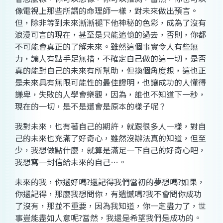
像電視上那些所謂的命理師一樣，對未來做出預言。
但，除非等到未來漸漸褪下他神秘的色彩，成為了沒有
浪漫可言的現在，甚至是只能追憶的過去，否則，你都
不可能會真正的了解未來。雖然這個事實令人有些無
力，讓人有點手足無措，不確定自己做的這一切，是否
真的能對自己的未來有所幫助，但換個角度想，這也正
是未來具有無限可能性的最佳證明，也讓成功的人懂得
謙卑，失敗的人學會樂觀，因為，誰也不知道下一秒，
現在的一切，是不是還會是原本的樣子呢？
我對未來，也有著自己的期許，就跟很多人一樣，對自
己的未來也充滿了好奇心，雖然沒辦法真的知道，但至
少，我想做點什麼，就算是滿足一下自己的好奇心吧，
我想寫一封信給未來的自己
…
。
未來的我，你還好嗎
?
還記得我們當初的夢想嗎
?
如果，
你還記得，那麼我想問你，有遺憾嗎
?
我不會問你成功
了沒有，那並不重要，因為我知道，你一定盡力了，世
事豈能盡如人意呢
?
當然，我還是希望我們是成功的。