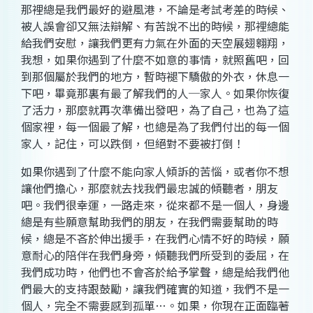
那裡總是我們最好的避風港，不論是考試考差的時候、
被人誤會卻又無法辯解、有苦說不出的時候，那裡總能
給我們安慰，讓我們更有力氣在外面的天空展翅翱翔，
我想，如果你遇到了什麼不如意的事情，就照舊吧，回
到那個屬於我們的地方，暫時褪下驕傲的外衣，休息一
下吧，畢竟那裏有最了解我們的人─家人。如果你恢復
了活力，那麼就再次準備出發吧，為了自己，也為了這
個家裡，每一個最了解，也總是為了我們付出的每一個
家人，記住，可以跌倒，但絕對不要被打倒！
如果你遇到了什麼不能向家人傾訴的苦惱，或者你不想
讓他們擔心，那麼就去找我們最忠誠的傾聽者，朋友
吧。我們很幸運，一路走來，從來都不是一個人，身邊
總是有些願意幫助我們的朋友，在我們需要幫助的時
候，總是不吝於伸出援手，在我們心情不好的時候，願
意耐心的陪伴在我們身旁，傾聽我們所受到的委屈，在
我們成功時，他們也不會吝於給予掌聲，總是給我們他
們最大的支持跟鼓勵，讓我們確實的知道，我們不是一
個人，完全不需要感到孤單
…
。如果，你現在正面臨著