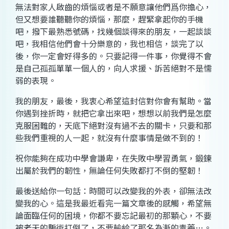
無法對家人啟齒的煩惱或者是不願意讓他們爲你擔心，
但又想要誰聽聽你的煩惱，那麼，趕緊拿起你的手機
吧，撥下最熟悉號碼，找幾個談得來的朋友，一起談談
吧，我相信他們會十分樂意的，我也相信，談完了以
後，你一定會好得多的。只要記得一件事，你覺得不會
是自己孤孤單單一個人的，向人求援、訴苦絕對不是懦
弱的表現。
我的朋友，最後，我衷心希望這封信對你會有幫助。當
你遇到挫折時，就把它拿出來吧，想想以前我們是怎麼
克服困難的，天底下絕對沒有過不去的關卡，只要和那
些我們重視的人一起，就沒有什麼事情是做不到的！
祝你能夠在成功中學會謙卑，在失敗中學習勇氣，鍛鍊
出屬於我們的韌性，無論任何失敗都打不倒的堅韌！
最後送給你一句話：時間可以改變我的外表，卻無法改
變我的心。這是我最近看完一篇文章後的感觸，希望無
論面臨任何的困境，你都不要忘記最初的那顆心，不要
被老天的騙術打倒了，不要輸給了那名為漸的毒藥
…
。