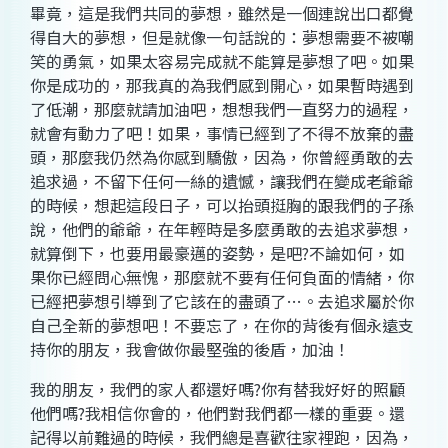
畢竟，這是我們共同的夢想，雖然是一個連說出口都覺
得自大的夢想，但是就像一句話說的：夢想需要不被嘲
笑的勇氣，如果太容易完成就不能算是夢想了吧。如果
你是成功的，那我真的為我們感到開心，如果暫時遇到
了低潮，那麼就請加油吧，想想我們一直努力的過程，
就會有動力了吧！如果，事情已經到了不得不放棄的盡
頭，那麼我仍然為你感到驕傲，因為，你曾經勇敢的去
追求過，不留下任何一絲的遺憾，讓我們在變成老爺爺
的時候，想起這段日子，可以抬頭挺胸的跟我們的子孫
說，他們的爺爺，在年輕時是多麼勇敢的去追求夢想，
就算倒下，也要用最豪邁的姿勢，是吧
?
不論如何，如
果你已經問心無愧，那麼就不要有任何負面的情緒，你
已經把夢想引導到了它該在的盡頭了
…
。去追求屬於你
自己全新的夢想吧！不要忘了，在你的背後有個永遠支
持你的朋友，我會做你最堅強的後盾，加油！
我的朋友，我們的家人都還好嗎
?
你有替我好好的照顧
他們嗎
?
我相信你會的，他們對我們都一樣的重要。還
記得以前難過的時候，我們總是喜歡往家裡跑，因為，