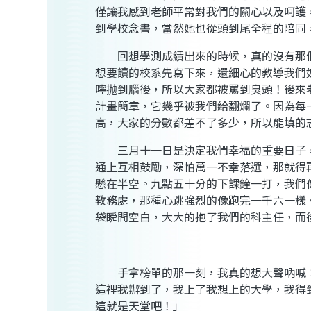
僅讓我感到老師平常對我們的關心以及呵護
到學校念書，當然她也從頭到尾全程的陪同
回想學測成績出來的時候，真的沒有那個
想要讀的校系先寫下來，還細心的教導我們
嚀抛到腦後，所以大家都被罵到臭頭！
後來
計畫簡章，它幾乎被我們給翻爛了。因為每
高，大家的分數都差不了多少，所以能填的
三月十一日是決定我們幸福的重要日子
通上互相鼓勵，深怕萬一不幸落選，那就得
懸在半空。九點五十分的下課鐘一打，我們
教務處，那種心跳強烈的像跑完一千六一樣
袋瞬間空白，大大的抱了我們的科主任，而
手拿榜單的那一刻，我真的想大聲吶喊：
這裡我辦到了，我上了我想上的大學，我得
這就是天堂吧！」