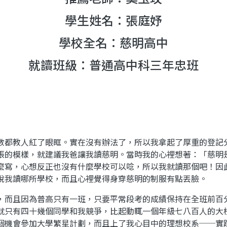
學生姓名：
張庭妤
學校全名：慈明高中
就讀班級：普通高中科三年忠班
數都教人紅了眼眶。實在沒有辦法了，所以我拿起了厚重的登記
張的模樣，就建議我爸讓我讀慈明。當時我的心裡想著：「慈明
麼寫，心想反正也沒有什麼學校可以唸，所以我就讀那個吧！因
說我讀哪所學校，而且心裡覺得身穿慈明的制服有點丟臉。
，而且因為普高只有一班，只要平常段考的成績保持在全班前百
就只有四十幾個同學和我競爭，比起動輒一個年級七八百人的大
個機會參加大學繁星計劃，而且上了我心目中的理想校系──實