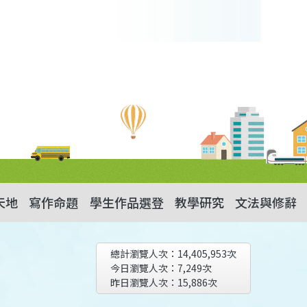
天地
寫作命題
學生作品選登
教學研究
文法與修辭
總計瀏覽人次：
14,405,953
次
今日瀏覽人次：
7,249
次
昨日瀏覽人次：
15,886
次