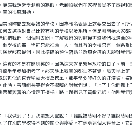
，更讓我想起學測前的寒假，老師怕我們在家裡會受不了電視和
，真的很感謝她。
美國時間去想要讀的學校，因為報名表馬上就要交出去了。所
如何去選擇對自己比較有利的學校以及系所。但是剛開始大家都
老師把我們一個個叫去問，了解我們的興趣後再幫我們找適合的
一個學校的每一學群只能推薦一人，而且有的學校只有一個系群
志願就那麼幾個，因此準確的預估落點並選填合適的志願對我們
，這真的不是在開玩笑的，因為這天就是繁星放榜的日子。前一
再熬半年參加指考了。那天晚上我真的都睡不著覺，隔天早上第
像逃難似的直奔聖露大樓拿榜單，那平常要爬好久的好漢坡，這
。此時，善甄組長笑得合不攏嘴的對我們說：「上了！你們都上
後帶著興奮的心情走下樓梯，路上還遇見了黃敏老師，他叫我們
「我做到了！」我還想大聲說：「誰說讀慈明不好？誰說慈明
到了在別的學校得不到的關心與疼愛。在慈明這個大舞台上，它