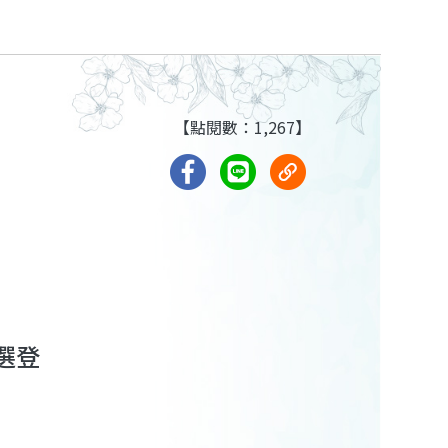
【點閱數：1,267】
選登