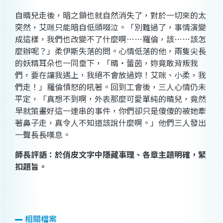
自晴兒走後，暗之鎖也就自然消失了，對於一切來的太
突然，艾咪只能暗自低頭啜泣。「別難過了，事情演變
成這樣，我們也改變不了什麼啊
…
…羅倫，該
…
…該怎
麼辦呢？」柔伊斯失落的問。心情低落的他，兩隻尖長
的妖精耳朵也一同垂下，「晴‧蕾茵，妳竟敢背叛我
們，要在讓我遇上，我絕不會放過妳！艾咪、小柔，我
們走！」羅倫憤怒的吼著。回到工會後，三人心情仍未
平定，「真想不到啊，外表那麼可愛單純的晴兒，竟然
早就策畫好這一連串的事件，你們卻只是傻傻的被她牽
著鼻子走，真令人不知道該說什麼啊。」他們三人發出
一聲長長嘆息。
師長評語：於俏皮文字中隱藏事理、各章主題明確，緊
扣題旨。
相關檔案