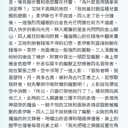
息，唯有腳步聲和抱怨聲在作響，「為什麼是用猜拳來
決定啊？」艾咪不高興的抱怨，「我就最討厭這種兒童
般的遊戲。」柔伊斯也不平說道，四人走了近十分鐘
後，一道強烈而耀眼的白金色光芒閃爍在前方不遠處。
四人快步的衝向光亮，映入眼簾的是金光閃閃的金山銀
山，四人瘋狂的衝向財寶。羅倫開心的在錢堆中翻來覆
去，艾咪則抱著錢堆不停的幻想，柔伊斯則直接就躺在
錢堆中。突然，地面傳出一股強烈的震動，三人清醒後
紛紛向後逃了幾步，財寶中冒出一頭巨型魔獸，身上穿
著金色鎧甲，外表似犀牛的魔獸正怒視著四名冒險者。
就在緊張之際，空中浮現了一道人影：「冒險者啊，我
是瑟特‧月‧席多古奧，被封為古代王者之人，若想取
我財者，就先擊倒守衛財寶的魔獸吧！」人影說完便從
空中消散，「所以，只要打倒牠就行了？」晴兒問向其
他三人，此時的三人顯露著三種不同的表情──表情兇
神惡煞的羅倫，一臉不悅的艾咪和面無表情卻直瞪著魔
獸的柔伊斯。四人二話不說就衝向了魔獸，尖銳的角和
羅倫的劍交鋒著，咆嘯出的音爆和暗器擦撞著，身上的
鎧甲也擋著每發元素之箭，「我先把暗之鎖鏈設置在角