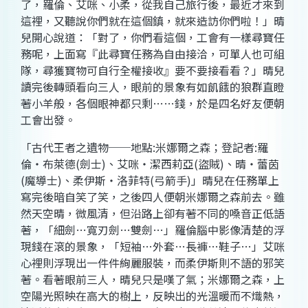
了，羅倫、艾咪、小柔，從我自己旅行後，最近才來到
這裡，又聽說你們就在這個鎮，就來造訪你們啦！」晴
兒開心說道：「對了，你們看這個，工會有一樣尋寶任
務呢，上面寫『此尋寶任務為自由接洽，可單人也可組
隊，尋獲寶物可自行全權接收』要不要接看看？」晴兒
讀完後轉頭看向三人，眼前的景象有如飢餓的狼群直瞪
著小羊般，各個眼神都只剩
…
…錢，於是四名好友便朝
工會出發。
「古代王者之遺物──地點
:
米娜爾之森；登記者
:
羅
倫‧布萊德
(
劍士
)
、艾咪‧潔西莉亞
(
盜賊
)
、晴‧蕾茵
(
魔導士
)
、柔伊斯‧洛菲特
(
弓箭手
)
」晴兒在任務單上
寫完後暗自笑了笑，之後四人便朝米娜爾之森前去。雖
然天空晴，微風清，但沿路上卻有著不同的嗓音正低語
著，「細劍
…
寬刃劍
…
雙劍
…
」羅倫腦中影像清楚的浮
現錢在滾的景象，「短袖
…
外套
…
長褲
…
鞋子
…
」艾咪
心裡則浮現出一件件絢麗服裝，而柔伊斯則不語的邪笑
著。看著眼前三人，晴兒只是嘆了氣；米娜爾之森，上
空陽光照映在高大的樹上，反映出的光溫暖而不熾熱，