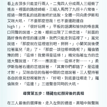
看上去頂多只能並行兩人，二鬼四人分成兩人三組衝了
進去。裡面的路途崎嶇，三組人馬閃了九拐十八彎後，
經過一陣慌亂的逃跑後終於逃脫。全體一同向柔伊斯和
艾咪大吼，「不要那麼悠哉！也不要邊跑邊自
high
！」，「很好玩啊。」平板的語調和愉快的嗓音異
口同聲的說道，之後，眼前出現了三條岔道，「前面的
路好像有奇怪的護法陣，我們只能走到這裡了。」嵐兒
說道，「那麼就在這裡道別吧，掰掰。」小蘭笑說後便
拉著嵐兒「走」了。「那麼
…
該往哪條路呢？」羅倫猶
豫的問；「這條！我覺得是這條！」晴兒指著左方的岔
道大聲說道，「不…
…
應該是…
…
這條才對
…
…。」柔
伊斯指著右邊的岔道說著，「其實你們都錯了，是這邊
才對。」艾咪自信的指著中間的岔道說著，三人堅持著
各自的意見怒視著對方，「好吧，到底要往哪走？」羅
倫無奈，「這邊！」三道聲音同時的大吼。
尋寶第五步：隱藏在紅顏背後的真相
在三人最後的選擇後，走入左側的通道，黑暗中無聲無