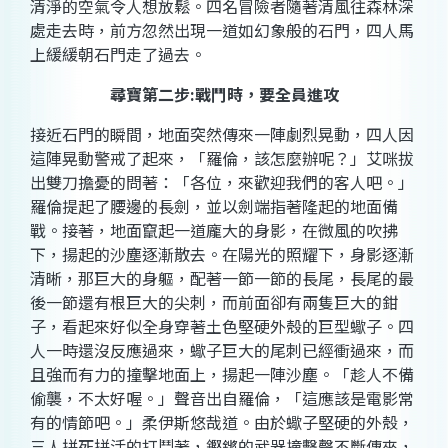
清淨的空氣令人想放鬆。四名冒險者隨著清風往森林深
處走去時，前方忽然出現一道如幻象般的石門，四人馬
上緩緩朝石門走了過去。
尋寶第二步
:
戰鬥時，要全員進攻
接近石門的瞬間，地面突然傳來一陣劇烈晃動，四人因
這陣晃動警戒了起來，「羅倫，該怎麼辦呢？」艾咪拔
出雙刀擔憂的問著：「各位，來歡迎我們的客人吧。」
羅倫提起了腰邊的長劍，並以劍端指著隆起的地面備
戰。接著，地面竄起一道龐大的身影，在微風的吹拂
下，揚起的沙塵逐漸散去。在陽光的照耀下，身影逐漸
清晰，那巨大的身軀，配著一節一節的長尾，長尾的最
後一節還有根巨大的尖刺，而前面卻有兩隻巨大的鉗
子，看起來好似全身穿著土色堅硬外殼的巨型蠍子。四
人一時還沒反應過來，蠍子巨大的尾刺已經衝過來，而
且強而有力的撞擊地面上，揚起一陣沙塵。「趁人不備
偷襲，不太好喔。」聲音出自羅倫，「這應該是電影常
有的情節吧。」柔伊斯悠哉道。由於蠍子堅硬的外殼，
三人拼死拼活的打鬥著，鏗鏘的武器撞擊聲不斷傳來，