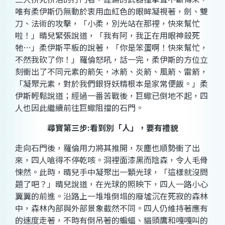
唯有柔伊斯仍無動於衷用血紅色的眼眸凝視著，劍、雙
刀、法術的攻擊，「小柔，別光站在那裡，快來幫忙
啦！」晴兒緊張說道，「我有阿，我正在用眼神殺死
牠
…
」柔伊斯平板的說著，「你是笨蛋啊！快來幫忙，
不然我砍了你！」羅倫怒吼，話一完，柔伊斯的方位立
刻衝出了不同元素的箭矢，冰箭、炎箭、風箭、雷箭，
「凝聚元素，對於我們銀犽妖精根本是家常便飯。」柔
伊斯輕鬆說道；經過一番苦戰後，巨蠍已倒地不起，四
人也因此繼續前往巨蠍阻擋的石門。
尋寶第三步
:
看到別「人」，要有禮貌
走向石門後，羅倫用力將其推開，灰塵也順勢衝了出
來，四人嗆得不停乾咳。洞裡面漆黑而陰森，令人毛骨
悚然。此時，晴兒手中凝聚出一顆光球，「這樣就沒問
題了吧？」晴兒說道，在光球的照映下，四人一路小心
翼翼的前進。沿路上一堆堆倒塌的廢墟沉在死寂的森林
中，森林內部與外部景象截然不同。四人仍維持著應有
的速度走著，不時有倒吊著的蝙蝠、貓頭鷹和嘎嘎叫的