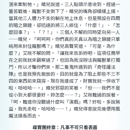
落來牽制牠。」晴兒說道，三人點頭示意收到。經過一
番苦戰後，魔獸不支倒下了，晴兒的嘴角卻緩緩上揚。
當其他三人體力不支的躺在地上休息，但是預設在四周
的暗之鎖鏈，卻迅速的將三人綁住，「什麼！」、「怎
麼回事？」、「？！」，三個人不解的同時望向另一人
──晴兒。「呵呵呵，你們真的天真以為暗之鎖鏈只單
純用來封住魔獸嗎？」晴兒高聲笑道。「可是，為什
麼？」艾咪不解的問。「讓我來告訴妳吧，這項任務早
在之前我就來觀察過了，但因為我沒辦法與魔獸單打獨
鬥，所以才騙你們來。那二隻鬼所遇到的『奇怪護法
陣』也是我預先施放的，目的就是為了阻止那些不三不
四的東西前來窺探，現在我達成了，財寶我就一併收下
啦，哈哈哈
…
。」晴兒邪惡的笑著。「但…
…
我們不是
從小到大都很要好，妳怎麼
…
…？」艾咪難過的說著。
「呵，難道你沒聽過什麼叫『演戲』嗎？好啦，多說無
益，我先走啦，哈哈哈
…
…！」晴兒得意說完後便用風
魔法揚長而去。
尋寶團終章：凡事不可只看表面