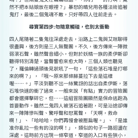
然不把本姑娘放在眼裡？」暴怒的晴兒用各種法術追著
鬼打，最後二個鬼魂不敵，只好帶四人往前走去。
尋寶第四步
:
勿隨意觸碰，也別太衝動
四人尾隨著二隻鬼往深處走去，沿路上二鬼與艾咪聊得
很盡興，後方則是三人無聲團。不久，後方傳來一陣微
弱滾石聲，雖然聲音細小，但對於妖精一族的柔伊斯卻
聽得特別清楚，當聲響愈來愈大時，三個人類也聽見
了，羅倫轉過頭後見狀吼了一句，「這些落石堆是打哪
來的啊？」，「哦～原來那條藤蔓拉下去是這樣
喔
…
…。」平淡到聽不出一絲驚訝的話出自柔伊斯，落
石堆快速的衝了過來，一般來說「有點」實力的冒險團
都會選擇擊碎它，但……這組冒險團顯然是保命逃跑為
首要動作。雖然二鬼四人被落石追著跑，可是沿途卻傳
來一陣陣慘叫聲、驚呼聲和怒罵聲，「天啊，救命
啊！」、「哈哈哈，你們再慢會被壓扁喔。」、「是誰
准你亂拉一些有的沒的啊！」，類似的句子一路迴盪在
深處。這時前方出現一條窄道，窄道的入口有些狹小，