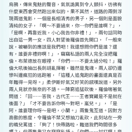
烏鴉，傳來鬼魅的聲音，氣氛詭異到令人顫抖，彷彿有
什麼東西會突然跑出來似的。果不其然，道路的兩側浮
現兩道鬼影，一個是長相清秀的男子，另一個則是面貌
清純的女子，「啊～不要過來，你
…
你們是誰啊？」，
「是啊，再靠近我，小心我告你非禮！」，兩句話同時
出自這一男一女，四人對望後羅倫首先開口，「一般來
說，被嚇到的應該是我們吧！我還想問你們是誰？還
有，誰要非禮妳啊！」，竊竊私語的兩人完全沒把羅
倫‧布萊德放在眼裡，「你們
…
…不要太過分啦！」羅
倫大吼後抽出長劍胡亂揮著，雖然是鬼魂，兩人卻仍邊
慘叫邊瘋狂的逃跑著，「這種人追鬼跑的畫面還真是百
年難得一見呀。」柔伊斯好氣又好笑的感嘆說道，另外
兩人見狀亦無奈的不語。一陣窮追猛砍後，羅倫喘著氣
問道：「回…
…
答我，古代王…
…
王者寶藏是不是就在
後面？」「才不要告訴你咧～對吧，嵐兒。」，「是
阿，誰要理你呀～是吧，小蘭。」兩隻鬼互道。因對方
高傲的態度，令羅倫不禁又想抽刀亂砍，此刻站在一旁
的晴兒罵道：「夠了！快帶路啦，難道我們時間很多
嗎？」但兩隻鬼又在竊竊私語。「你們…
…
討打啊！竟