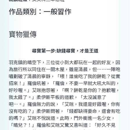
作品類別：一般習作
寶物獵傳
尋寶第一步
:
缺錢尋寶，才是王道
羽克鎮的晴空下，三位從小到大都玩在一起的好友，因
為旅行所以同住在一間木屋，雖是清晨，但
…
…一陣咆
嘯劃破了清晨的寧靜，「喂！誰偷吃了我的餅乾？從實
招來！」羅倫吼著，「羅倫，不要一早就大吼大叫的，
好吵喔。」艾咪抱怨著，「啊？餅乾是你的？抱歉喔，
我太餓了。」柔伊斯平板的道歉，「太沒誠意了
吧
…
。」羅倫無力的說，「艾咪，我還是好餓喔，你有
沒有吃的？」柔伊斯問著，「錢都缺得要命，還會有吃
的嗎？」艾咪不悅說道。此時，門外衝進一名少女，
「晴兒？！」羅倫和艾咪又驚又喜叫道：「好久不見