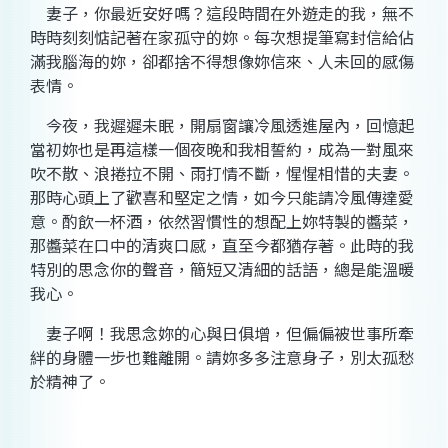
妻子，你最近安好嗎？這段時間在外遊走的我，無不
時時刻刻惦記著在家孤守的妳。每次想提筆寫封信給佔
滿我腦海的妳，卻都捨不得想像妳信來、人未回的感傷
表情。
今夜，我遲遲未眠，開扇窗讓冷風透進屋內，回憶起
當初妳也是再這樣一個夜晚和我相誓約，成為一對風來
吹不散、浪捲拉不開、雨打情不斷，惺惺相惜的夫妻。
那時心頭上了歡喜和堅定之情，如今只能請冷風傳達愛
意。酌飲一杯酒，依然習慣性的想配上妳特製的醬菜，
那醬菜在口中的清爽口感，直至今都猶存著。此時的我
特別的思念你的聲音，簡短又清細的話語，總是能溫暖
我心。
妻子啊！我思念妳的心與日俱增，但偏偏被世事所牽
絆的身體一步也難離開。請妳多多注意身子，別太孤愁
於精神了。