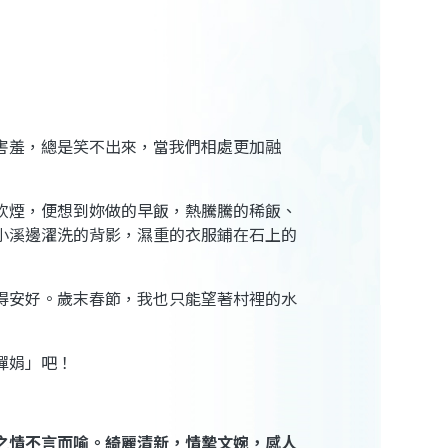
害羞，總是笑不出來，當我們相處更加融
炊煙，便想到妳做的早飯，熱騰騰的稀飯、
小溪邊濯洗的背影，濕重的衣服鋪在石上的
得安好。歲末春節，我也只能望著村裡的水
嬋娟」吧！
之情不言而喻。綺麗清新，情摯文婉，感人