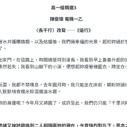
高一組精選
3
陳俊瑋 電機一乙
〈長干行〉改寫──《遠行》
著水井護欄嬉戲，以及結婚後，我們倆幸福的光景。起初妳過於
了。
出家門。在這路上，時間總是特別漫長，我看到早上裊裊升起的
悵然若失；我看到山腳下的小溪，便想起妳提著幾籃衣，蹲坐在
玩耍，我都不禁嘆息。去年圓月時，我只能坐在床前，期盼妳過
人默默啃食糯米粽混雜淚水罷。
妳的身邊呢？今年月又將圓了，或許至此，我們仍只能「千里共
思緒又倏地跳換到二人相隔兩地的現在，今昔強烈對比下，思念