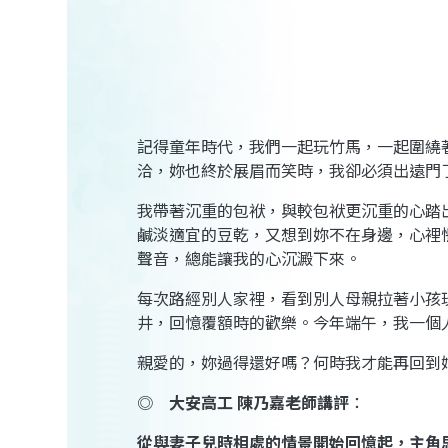
記得童年時代，我們一起玩竹馬，一起圍繞
洽，妳也終於展眉而笑時，我卻必須出遠門
我帶著沉重的包袱，與較包袱更沉重的心踏
鹹淡適宜的豆乾，又想到妳不在身邊，心裡
聲音，總能讓我的心沉澱下來。
每次路經別人家裡，看到別人母親拉著小孩
井，回憶覆額時的歡樂。今年端午，我一個
親愛的，妳過得還好嗎？何時我才能再回到
◎
大安高工
陳乃嘉老師講評
：
從與妻子兒時相處的情景開始回憶起，主角