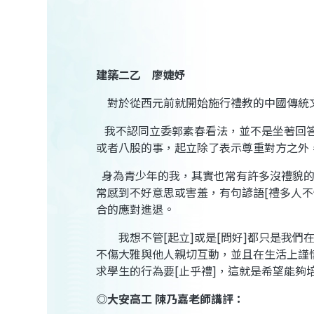
建築二乙 廖婕妤
對於從西元前就開始施行禮教的中國傳統
我不認同立委郭素春看法，並不是坐著回
或者八股的事，起立除了表示尊重對方之外
身為青少年的我，其實也常有許多沒禮貌
常感到不好意思或害羞，有句諺語
[
禮多人不
合的應對進退。
我想不管
[
起立
]
或是
[
問好
]
都只是我們
不傷大雅與他人親切互動，並且在生活上謹
求學生的行為要
[
止乎禮
]
，這就是希望能夠
◎
大安高工
陳乃嘉老師講評
：