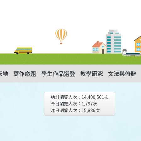
天地
寫作命題
學生作品選登
教學研究
文法與修辭
總計瀏覽人次：
14,400,501
次
今日瀏覽人次：
1,797
次
昨日瀏覽人次：
15,886
次