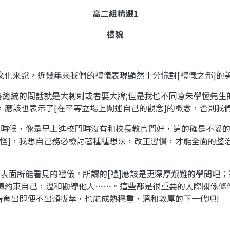
高二組精選
1
禮貌
文化來說，近幾年來我們的禮儀表現顯然十分愧對
[
禮儀之邦
]
的
答總統的問話就是大剌剌或者耍大牌
;
但是我也不同意朱學恆先生
，應該也表示了
[
在平等立場上闡述自己的觀念
]
的概念，否則我
的時候，像是早上進校門時沒有和校長教官問好，這的確是不妥
怪
]
，我想自己務必檢討著種種想法，改正習慣，才能全面的整
在表面所能看見的禮儀。所謂的
[
禮
]
應該是更深厚艱難的學問吧；
慎約束自己，溫和勸導他人
……
。這些都是很重要的人際關係條
培育出即便不出類拔萃，也能成熟穩重，溫和敦厚的下一代吧
!