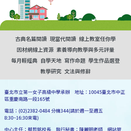
古典名篇閱讀
現當代閱讀
線上教室任你學
因材網線上資源
素養導向教學與多元評量
每月輕經典
自學天地
寫作命題
學生作品選登
教學研究
文法與修辭
臺北市立第一女子高級中學承辦 地址：10045臺北市中正
區重慶南路一段165號
電話：(02)2382-0484 分機344(請於週一至週五
8:30~16:30來電)
中心主任：蔡哲銘校長 執行秘書：陳麗明老師 網站管