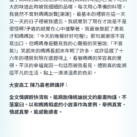
大的味道此時被我細細的品嚐，每次用心準備的料理，
我竟然不曾對媽媽說聲
[
謝謝
]
，最基本的禮貌在這一天
又一天的日子裡被我遺忘。我感覺到了現在才說是不是
很怪啊
?
矛盾的感覺在心中撞擊著，我最後鼓起了勇氣
才和媽媽說
:
「今天的晚餐好好吃喔
!
」那句謝謝很不容
易出口，但媽媽像是聽見我的心聲般的笑著說
:
「不客
氣
!
」笑起來的媽媽看起來年輕了許多，或許這遲了十
六年的禮貌到現在還趕得上，看著媽媽的笑容真的覺
得，平淡的幸福竟因一句話而被我看見，禮貌真的能將
這平凡的生活，點上一滴滴溫柔的色彩。
大安高工
陳乃嘉老師講評
：
全文情調輕快清新，能跳脫傳統論說文的嚴肅拘謹，不
落窠臼。以和媽媽相處的小故事作為實例，舉例真實、
情感真摯，能感動讀者。