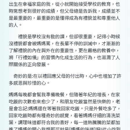
出生在幸福家庭的我，從小就開始接受學校的教育，也
時常想考到很好的成績，但父母總是告訴我，成績並不
是最重要的，最重要的是懂得成為有禮貌並和尊重他人
的人。
禮貌是學校沒有敎的課，但卻很重要，記得小時候
沒禮貌都會被媽媽罵，在長輩不停的訓誡中，才漸漸的
了解禮貌的內在與外在的重要性，更在嚴格的教養中，
將「行禮如儀」的習慣內化成生活的行為，也滋潤了人
際關係的正向發展。
奇妙的是
:
在以禮回應父母的付出時，心中也增加了許
多感恩與珍惜的心。
媽媽每晚都會幫我準備晚餐，但隨著年紀的增長，在家
吃飯的次數愈來愈少了，和朋友吃飯當然是快樂的，老
是會忘記
:
媽媽還在等著我回家吃飯。只是外餐吃多了，
回家吃飯時都有種奇妙的感覺，看著媽媽仔細的清洗菜
葉，調理味道都符合我的喜好，每一道熱騰騰的菜都加
進了媽媽的關心我想那可就是
[
媽媽的味道
]
吧
!
從小吃到