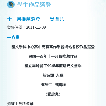
學生作品選登
十一月推薦選登──受虐兒
發佈時間：2011-11-09
內容
國文學科中心高中高職寫作學習網站各校作品選登
民國一百年十一月份推薦作品
國立霧峰農工
99
學年度曙光文藝季
新詩類
入選
餐管二
周奕均
〈受虐兒〉
如被上蒼所遺棄