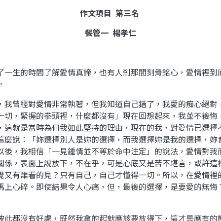
作文項目
第三名
餐管一
楊孝仁
了一生的時間了解愛情真諦，也有人剎那間刻骨銘心，愛情裡到
。
，我曾經對愛情非常執著，但我知道自己錯了，我愛的痴心絕對
一切，緊握的拳頭裡，什麼都沒有」現在回想起來，我並不後悔
，這就是當時為何我如此堅持的理由，現在的我，對愛情已選擇
這麼說：「妳選擇別人是妳的選擇，而我選擇妳是我的選擇，妳
以後，我相信「一見鍾情並不等於命中注定」的說法，愛情對我
關係，表面上說放下，不在乎，可是心底又是苦不堪言，或許這
覺又有誰看的見？只有自己，自己才懂得一切。所以，在愛情裡
馬上心碎。即使結果令人心痛，但，最後的選擇，是要愛的無悔
彼此都沒有好處，既然我拿的起就應該要放得下，這才是應有的