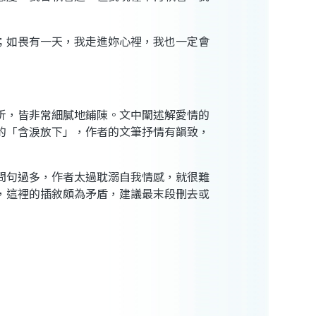
；如畏有一天，我走進妳心裡，我也一定會
折，皆非常細膩地鋪陳。文中闡述解愛情的
的「含淚放下」，作者的文筆抒情有韻致，
問句過多，作者太過耽溺自我情感，就很難
，這裡的插敘頗為矛盾，建議最末段刪去或