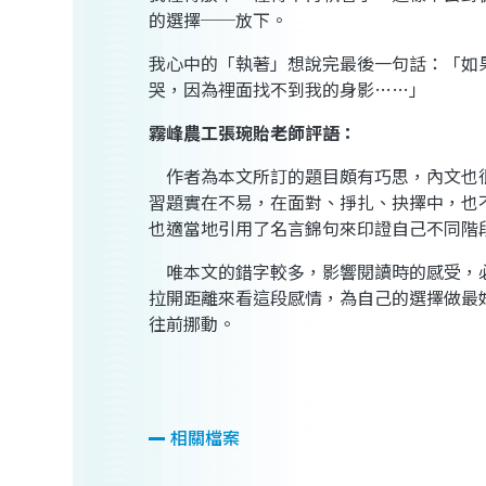
的選擇──放下。
我心中的「執著」想說完最後一句話：「如
哭，因為裡面找不到我的身影
……
」
霧峰農工
張琬貽老師
評語：
作者為本文所訂的題目頗有巧思，內文也
習題實在不易，在面對、掙扎、抉擇中，也
也適當地引用了名言錦句來印證自己不同階
唯本文的錯字較多，影響閱讀時的感受，
拉開距離來看這段感情，為自己的選擇做最
往前挪動。
相關檔案