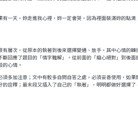
果有一天，妳走進我心裡，妳一定會哭，因為裡面裝滿妳的點滴
很有層次，從原本的執著到後來選擇變通、放手，其中心情的轉
不斷回應了題目的「情字難解」。從前面的「癡心絕對」到後面
段的心情。
必須多加注意；文中有較多自問自答之處，必須妥善使用，如果
好的詮釋；最末段又插入了自己的「執著」，明明都做好選擇了