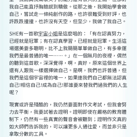
我自己能直抒胸臆感到驕傲。從那之後，我開始學會做
自己，嘗試走一條純創作的路，也許很難受到好評，也
許跌跌撞撞，也許沒有天空，但至少，我做了我自己。
SHE
有一首歌
宇宙小姐
是這麼唱的：「有在認真努力，
已經就是冠軍；有在認真學習，已經就是冠軍。生活這
場選美要多聰明，比不上我簡簡單單做自己，有多幸運
我們是最普通的唯一……。」在一個無月的夜裡，偶然
的聽到這首歌，深深覺得，啊，真好，原來這個世界上
還有人跟我一樣選擇做自己。是啊，我們也許普通，但
我們是這個宇宙裡的唯一，如果連我們自己都無法認真
自己
!
相信自己
!
成為自己
!
那誰要來替我們過我們的人生
呢？
現實或許是殘酷的，我仍然要面對作文考試，但我會努
力去平衡，我要試著去證明。證明即使在嚴格的教育體
制下，仍然有一些真實的聲音會被聽到；證明作文真的
如大師們告訴我的，可以讓更多人通往愛，而並非只是
拿取分數的工具。