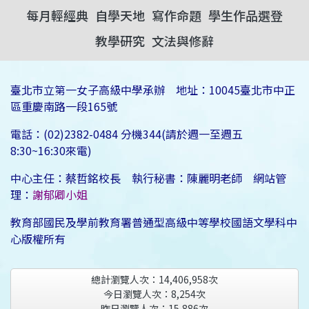
每月輕經典
自學天地
寫作命題
學生作品選登
教學研究
文法與修辭
臺北市立第一女子高級中學承辦 地址：10045臺北市中正
區重慶南路一段165號
電話：(02)2382-0484 分機344(請於週一至週五
8:30~16:30來電)
中心主任：蔡哲銘校長 執行秘書：陳麗明老師 網站管
理：
謝郁卿小姐
教育部國民及學前教育署普通型高級中等學校國語文學科中
心版權所有
總計瀏覽人次：
14,406,958
次
今日瀏覽人次：
8,254
次
昨日瀏覽人次：
15,886
次