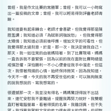
曾經，我是作文比賽的常勝軍；曾經，我可以一小時寫
出一篇投稿的文章；曾經，我可以輕易得到評審老師青
睞。
我知道要有起承轉合，老師才會喜歡，但我覺得那是陳
腔濫調；我知道必須「為賦新詞強說愁」，但我覺得那
太矯情；我知道必須前後呼應，增加文字的可看性，但
我覺得那太過刻意。於是，那一次，我決定做我自己。
那天，我一如往常的由爸媽陪著，到了比賽現場，媽媽
一直告訴我不要緊張，因為以前的我在面對比賽時總是
戒慎恐懼，深怕勝利一不小心便會從我手中溜走。但這
次，我懷著飛揚的心情，始終保持微笑，因為我知道，
今天不一樣，今天的我不再受世俗約束，可以無拘無束
的說我想說的、寫我想寫的。
很遺憾那一次，我並沒有得名。媽媽驚訝得說不出話
來，連忙安慰我不要難過，提醒我再努力就好。我雙眼
直盯著電腦螢幕，看著得獎的名單，我雖訝異，但不失
望。我訝異我駕馭文字的能力還有很大的空間，但卻對