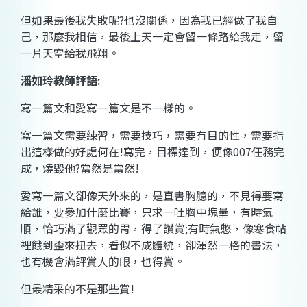
但如果最後我失敗呢
?
也沒關係，因為我已經做了我自
己，那麼我相信，最後上天一定會留一條路給我走，留
一片天空給我飛翔。
潘如玲
教師評語
:
寫一篇文和愛寫一篇文是不一樣的。
寫一篇文需要練習，需要技巧，需要有目的性，需要指
出這樣做的好處何在
!
寫完，目標達到，便像
007
任務完
成，燒毀他
?
當然是當然
!
愛寫一篇文卻像天外來的，是直書胸臆的，不見得要寫
給誰，要參加什麼比賽，只求一吐胸中塊壘，有時氣
順，恰巧滿了觀眾的胃，得了讚賞
;
有時氣憋，像寒食帖
裡餓到歪來扭去，看似不成體統，卻渾然一格的書法，
也有機會滿評賞人的眼，也得賞。
但最精采的不是那些賞
!