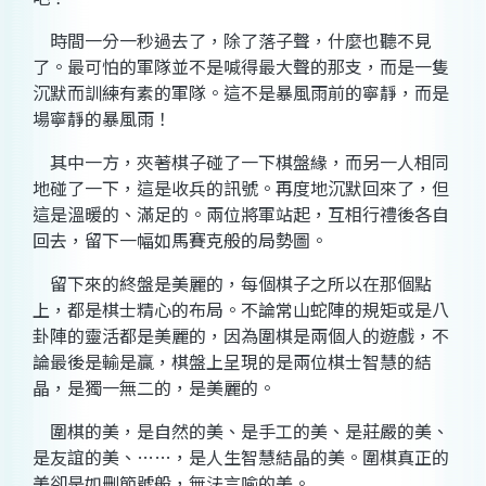
時間一分一秒過去了，除了落子聲，什麼也聽不見
了。最可怕的軍隊並不是喊得最大聲的那支，而是一隻
沉默而訓練有素的軍隊。這不是暴風雨前的寧靜，而是
場寧靜的暴風雨！
其中一方，夾著棋子碰了一下棋盤緣，而另一人相同
地碰了一下，這是收兵的訊號。再度地沉默回來了，但
這是溫暖的、滿足的。兩位將軍站起，互相行禮後各自
回去，留下一幅如馬賽克般的局勢圖。
留下來的終盤是美麗的，每個棋子之所以在那個點
上，都是棋士精心的布局。不論常山蛇陣的規矩或是八
卦陣的靈活都是美麗的，因為圍棋是兩個人的遊戲，不
論最後是輸是贏，棋盤上呈現的是兩位棋士智慧的結
晶，是獨一無二的，是美麗的。
圍棋的美，是自然的美、是手工的美、是莊嚴的美、
是友誼的美、……，是人生智慧結晶的美。圍棋真正的
美卻是如刪節號般，無法言喻的美。