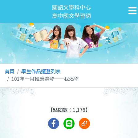
國語文學科中心
高中國文學習網
首頁
學生作品選登列表
101年一月推薦選登──我渴望
【點閱數：1,176】