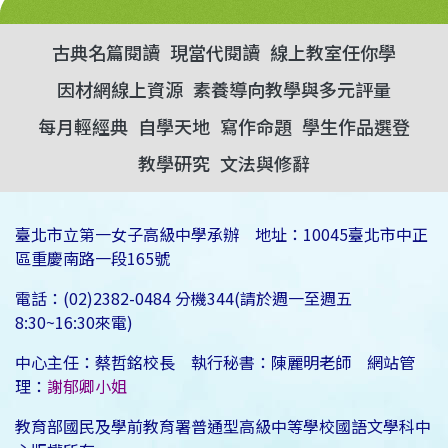
古典名篇閱讀
現當代閱讀
線上教室任你學
因材網線上資源
素養導向教學與多元評量
每月輕經典
自學天地
寫作命題
學生作品選登
教學研究
文法與修辭
臺北市立第一女子高級中學承辦 地址：10045臺北市中正
區重慶南路一段165號
電話：(02)2382-0484 分機344(請於週一至週五
8:30~16:30來電)
中心主任：蔡哲銘校長 執行秘書：陳麗明老師 網站管
理：
謝郁卿小姐
教育部國民及學前教育署普通型高級中等學校國語文學科中