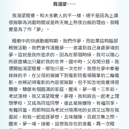
我渴望……
我渴望睡覺。和大多數人的不一樣，絕不是因為上課
很無聊為消磨時間或是昨天晚上熬夜白痴的理由，我睡
覺是為了作「夢」。
睡眠中的快速動眼時期，我們作夢，而如果這時腦部
輕微活動，我們會作清醒夢──意識到自己身處夢境的
夢。這就是我所追求的，因為在那個時候，我可以隨心
所欲建構出只屬於我的世界。國中時，父母鬧分居，我
便開始渴望睡覺，哪怕只是一次也好，我想在夢中牽著
妹妹的手，在父母的簇擁下到電影院看場簡單的二輪電
影。依稀記得電影的內容很無聊，但不知怎地我覺得很
驕傲，驕傲有個圓滿的家庭，醒來，夢一場。三年前，
考試落榜，我又渴望睡覺。夢裡，我和麻吉一起考上理
想學校，又成為同班同學，彼此毫無嫌隙，有福同享，
有難同當，而那時因為考試分隔兩地的女孩又出現在我
面前，和我一起追逐夢想，五味雜陳，百感交集之際，
醒來，夢一場。接著，設想我存在的意義，再一次睡