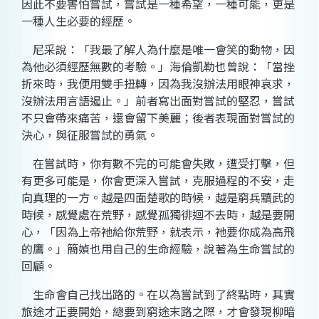
因此不要害怕嘗試，嘗試是一種希望，一種可能，更是
一種人生必要的經歷。
尼采說：「我最了解人為什麼是唯一會笑的動物，因
為他必須經歷無數的考驗。」海倫凱勒也曾說：「當挫
折來時，我便用雙手扭轉，因為我沒辦法用眼神哀求，
沒辦法用言語遏止。」前者寫出面對嘗試的堅忍，嘗試
不只會帶來痛苦，還會留下美麗；後者表現面對嘗試的
決心，與征服嘗試的勇氣。
在嘗試時，你有數不完的可能會失敗，遭受打擊，但
有更多可能是，你會更深入嘗試，克服過程的不安，走
向真理的一方。越是四面楚歌的時候，越是窮兵黷武的
時候，感覺處在荒野，感覺孤獨徘迴不去時，越是要開
心，「因為上帝祂給你荒野，就表示，祂要你成為高飛
的鷹。」簡媜也用自己的生命經驗，說著為生命嘗試的
回顧。
生命會自己找出路的。在以為嘗試到了終點時，其實
旅途才正要開始，總要到窮途末路之際，才會發現柳暗