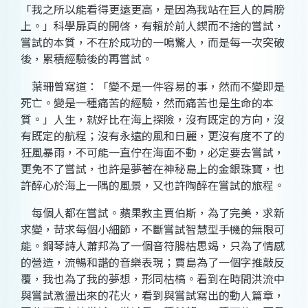
「我之所以能看得更遠更高，是因為我站在巨人的肩膀
上。」科學扉頁的開啓，有賴於前人鍥而不捨的嘗試，
嘗試的本質，不在於成功的一鳴驚人，而是每一次突破
後，累積經驗後的再嘗試。
葉珊曾寫道：「變不是一件容易的事，然而不變即是
死亡。變是一種痛苦的經驗，然而痛苦也是生命的本
質。」人生，就好比在海上探險，沒有既定的方向，沒
有既定的航程；沒有永遠的風和日麗，更沒有度不了的
狂風暴雨，不可能一直佇在海面不動，必定要去嘗試，
更免不了嘗試，也許是夢著在神秘島上的金銀珠寶，也
許醉心於海上一隅的風景，又也許陶醉在嘗試的旅程。
每個人都在嘗試。蘋果教主賈伯斯，為了完美，求新
求變，苛求每個小細節，不斷嘗試智慧型手機的無限可
能。鋼琴詩人蕭邦為了一個音符腸枯思竭，只為了情感
的營造，流暢和諧的音樂表現；賈島為了一個字推敲反
覆，我也為了我的夢想，形同枯槁。看到在時間洪流中
與嘗試激盪出來的花火，看到與嘗試寫出的動人篇章，