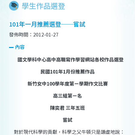
學生作品選登
101年一月推薦選登──嘗試
發佈時間：2012-01-27
內容
國文學科中心高中高職寫作學習網站各校作品選登
民國
101
年
1
月份推薦作品
新竹女中
100
學年度第ㄧ學期作文比賽
高三組第ㄧ名
陳奕
君 三年五班
嘗試
對於現代科學的貢獻，科學之父牛頓只是謙虛地說：