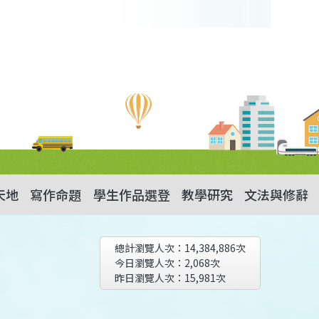
天地
寫作命題
學生作品選登
教學研究
文法與修辭
總計瀏覽人次：
14,384,886
次
今日瀏覽人次：
2,068
次
昨日瀏覽人次：
15,981
次