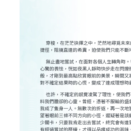
穿梭，在茫茫抉擇之中，茫然地尋覓未來
捷徑，阻撓直達的希冀，迫使我們只能不斷
無止盡地嘗試，在面對各個人生轉角時。
心驚的畏怯，恍如夜黑人靜時快步走在閃爍
般，才剛到最高點欣賞眼前的美景，瞬間又
對不確定結果時的心慌，變成了達成理想時
也許，不確定的感覺凌駕了理性，使我們
料我們膽卻的心靈。曾經，憑著不服輸的盛
我成了隻身一人。無數次的折返，再一次地
望著眼前三條不同方向的小徑，遲疑著是該
少關卡，只要我肯走出去嘗試，終究會有達
有經過嘗試的歷練，才得以品嚐成功的滋味