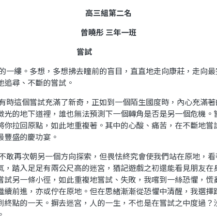
高三組第二名
曾曉彤
三年一班
嘗試
的一縷。多想，多想拂去瞳前的盲目，直直地走向康莊，走向最
地追尋、不斷的嘗試。
有時這個嘗試充滿了新奇，正如到一個陌生國度時，內心充滿著
微光的地下道裡，誰也無法預測下一個轉角是否是另一個危機。
將你拉回原點，如此地重複著。其中的心酸、痛苦，在不斷地嘗
最豐盛的慶功宴。
不敢再次朝另一個方向探索，但畏怯終究會使我們站在原地，看
氣，踏入足足有兩公尺高的迷宮，猶記遊戲之初還能看見朋友在
嘗試另一條小徑，如此重複地嘗試、失敗，我嚐到一絲恐懼，慌
繼續前進，亦或佇在原地。但在思緒漸漸從恐懼中清醒，我選擇
到終點的一天。摒去迷宮，人的一生，不也是在嘗試之中度過？
。