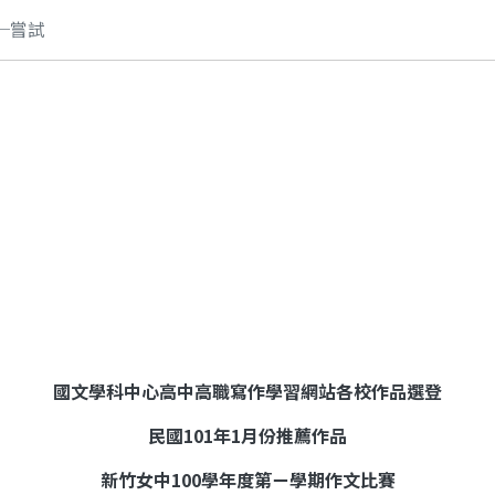
─嘗試
國文學科中心高中高職寫作學習網站各校作品選登
民國
101
年
1
月份推薦作品
新竹女中
100
學年度第ㄧ學期作文比賽