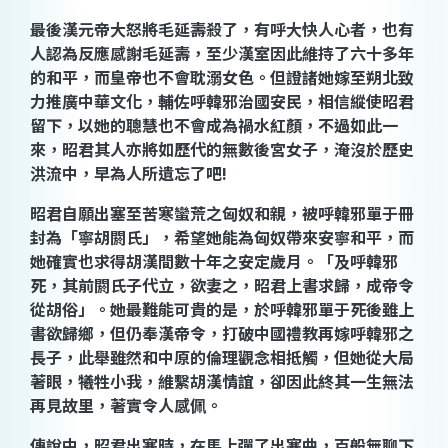
最後漢元帝大怒將毛延壽殺了，有呼大快人心者，也有
人認為反應感謝毛延壽，至少漢室因此維持了六十多年
的和平，而皇帝也不會耽溺女色。但證諸她嫁至朔北致
力推廣中華文化，輔佐呼韓邪治國安民，相信縱使昭君
留下，以她的聰慧也不會成為禍水紅顏，不過
如此一
來，昭君其人亦將如歷代的無數後宮女子，淹沒於歷史
洪流中，早為人所遺忘了吧
!
昭君自願出塞至苦寒蠻荒之匈奴和親，被呼韓邪單于冊
封為「寧胡閼氏」，希望她能為匈奴帶來安寧和平，而
她確實也求得胡漢間數十年之安定歲月。「
及呼韓邪
死，其前閼氏子代立，欲妻之，昭君上書求歸，成帝令
從胡俗
」。她最難能可貴的是，於呼韓邪單于死後雖上
書欲歸鄉，但仍奉漢帝令，打破中國禮教再嫁呼韓邪之
長子，此舉雖然和中原的倫理觀念相抵觸，但她從大局
著眼，犧牲小我，維繫胡漢情誼，卻因此終其一生無法
再見故里，著實令人感佩。
傳說中，昭君出塞時，在馬上彈了出塞曲，百般無聊下