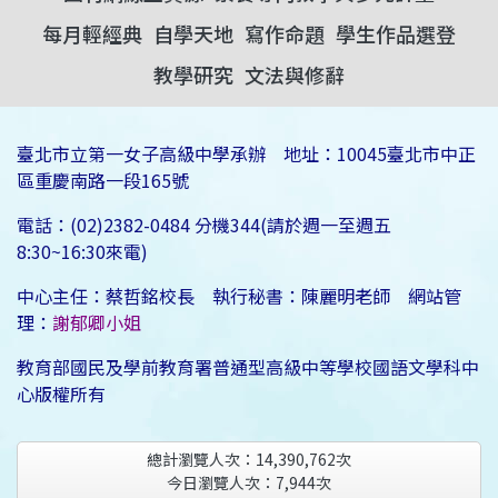
每月輕經典
自學天地
寫作命題
學生作品選登
教學研究
文法與修辭
臺北市立第一女子高級中學承辦 地址：10045臺北市中正
區重慶南路一段165號
電話：(02)2382-0484 分機344(請於週一至週五
8:30~16:30來電)
中心主任：蔡哲銘校長 執行秘書：陳麗明老師 網站管
理：
謝郁卿小姐
教育部國民及學前教育署普通型高級中等學校國語文學科中
心版權所有
總計瀏覽人次：
14,390,762
次
今日瀏覽人次：
7,944
次