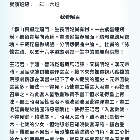
就讀班級
：二年十六班
我看昭君
「群山萬壑赴荊門，生長明妃尚有村。一去紫臺連朔
漠，獨留青塚向黃昏。畫圖省識春風面，環珮空歸月夜
魂。千載琵琶做胡語，分明怨恨曲中論。」杜甫的「詠
懷古蹟」以五十六字道盡明妃一生中的美麗與哀愁！
王昭
君，字嫱，晉時爲避司馬昭諱，又稱明妃。漢元帝
時，因品貌端良被選作宮女，接下來有如電視八點檔的
荒謬劇情卻在漢書中記下了令人扼腕的歷史。元帝因後
宮甚多，無法一一得見，乃使畫工爲宮人著畫，再按圖
召幸之。為此宮人皆散盡珠寶予畫工但求能得皇上青
睞，獨
王昭
君品性高潔不隨波逐流因此得罪畫工，畫工
毛延壽遂於繪圖時惡意醜化，使得
王昭
君「入宮數歲，
不得見御，積悲怨。」昭君入宮時，雖不過只是個十
六、七歲的少女，但她想必已知曉後宮深苑、樓台疊
嶂，難進更不易出，若沒能在這些鉤心鬥角、各工心計
的女人堆裡掙得一席之地，就只能任青春紅顏在深宮裡