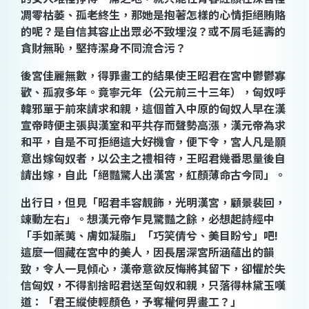
凋零枯萎、孤老終生，那她是抱著怎樣的心情拒絕賄賂
的呢？是自信其容止出眾必不致埋沒？或不屑毛延壽的
貪財無恥，堅持潔身不同流合污？
後宮佳麗無數，得罪畫工的結果使
王昭
君在宮中鬱鬱寡
歡、孤寂多年。竟寧元年（公元前三十三年），匈奴呼
韓邪單于前來請求和親，這個首入中原的匈奴人早在漢
宣帝時便主張與漢室和平共存而聲勢高漲，漢元帝為求
和平，自是不可拒絕這大好機會，便下令，宮人凡是願
意出嫁匈奴者，以公主之禮相待，
王昭
君幾番思量後自
請出嫁，自此「絕豔驚人出漢宮，紅顏薄命古今同」。
出行日，但見「昭君丰容靚飾，光明漢宮，顧景裴回，
竦動左右」。想漢元帝乍見驚豔之餘，必想起詩經中
「手如葇荑、膚如凝脂」「巧笑倩兮、美目盼兮」吧
!
這麼一個藏在宮中的美人，因長居深宮所涵蘊出的韻
致，令人一見傾心，漢帝意欲反悔將其留下，卻懼於失
信匈奴，不得割捨昭君送至匈奴和親，只落得林黛玉嘆
道：「君王縱使輕顏色，予奪權何畀畫工？」