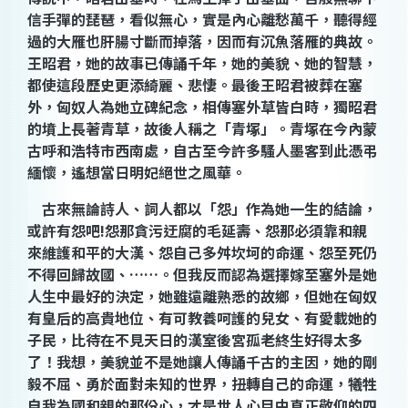
信手彈的琵琶，看似無心，實是內心離愁萬千，聽得經
過的大雁也肝腸寸斷而掉落，因而有沉魚落雁的典故。
王昭
君，她的故事已傳誦千年，她的美貌、她的智慧，
都使這段歷史更添綺麗、悲悽。最
後王昭
君被葬在塞
外，匈奴人為她立碑紀念，相傳塞外草皆白時，獨昭君
的墳上長著青草，故後人稱之「青塚」。青塚在今內蒙
古呼和浩特市西南處，自古至今許多騷人墨客到此憑弔
緬懷，遙想當日明妃絕世之風華。
古來無論詩人、詞人都以「怨」作為她一生的結論，
或許有怨吧
!
怨那貪污迂腐的毛延壽、怨那必須靠和親
來維護和平的大漢、怨自己多舛坎坷的命運、怨至死仍
不得回歸故國、
……
。但我反而認為選擇嫁至塞外是她
人生中最好的決定，她雖遠離熟悉的故鄉，但她在匈奴
有皇后的高貴地位、有可教養呵護的兒女、有愛載她的
子民，比待在不見天日的漢室後宮孤老終生好得太多
了！我想，美貌並不是她讓人傳誦千古的主因，她的剛
毅不屈、勇於面對未知的世界，扭轉自己的命運，犧牲
自我為國和親的那份心，才是世人心目中真正敬仰的四