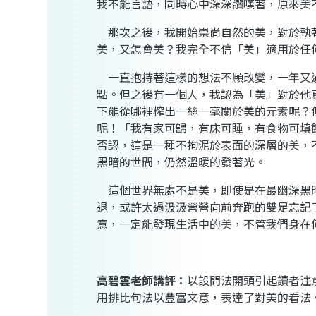
我不能言語，同時心中深深讚嘆著，原來美
那次之後，我開始崇尚自然的美，對於執
美，又怎會美？我完全不信「美」適用於任
一直抱持著這樣的想法不願改變，一年又
點。但之後有一個人，我認為「美」對於他
下能從哪裡榨出一絲一毫關於美的元素呢？
呢！「我有家可歸，有床可睡，有食物可填
否認，這是一種不拘泥於表面的深層的美，
黑暗的世間，仍然溫暖的發著光。
這個世界無處不是美，即使是在最幽深黑
退，或許太過汲汲營營向前奔跑的雙足忘記
意，一定能發現生活中的美，不管我們身在
高碧雲
老師講評：
以設問法開頭引起讀者注
用排比句法以豐富文意，表達了對美的看法