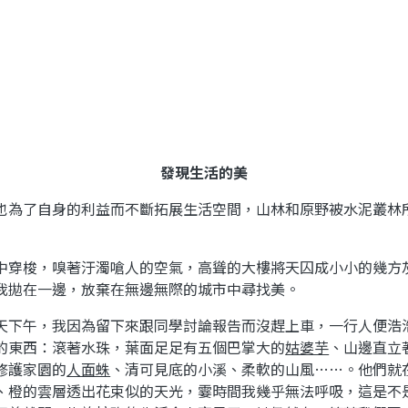
發現生活的美
也為了自身的利益而不斷拓展生活空間，山林和原野被水泥叢林
中穿梭，嗅著汙濁嗆人的空氣，高聳的大樓將天囚成小小的幾方
我拋在一邊，放棄在無邊無際的城市中尋找美。
天下午，我因為留下來跟同學討論報告而沒趕上車，一行人便浩
的東西：滾著水珠，葉面足足有五個巴掌大的
姑婆芋
、山邊直立
修護家園的
人面蛛
、清可見底的小溪、柔軟的山風……。他們就
、橙的雲層透出花束似的天光，霎時間我幾乎無法呼吸，這是不