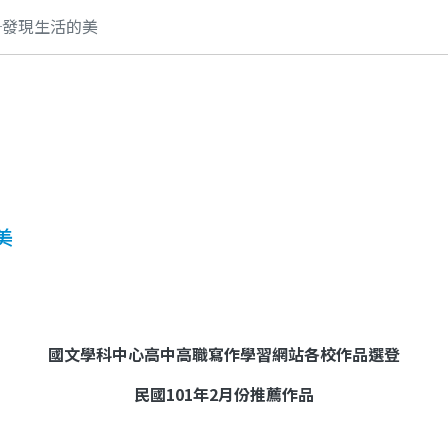
─發現生活的美
美
國文學科中心高中高職寫作學習網站各校作品選登
民國
101
年
2
月份推薦作品