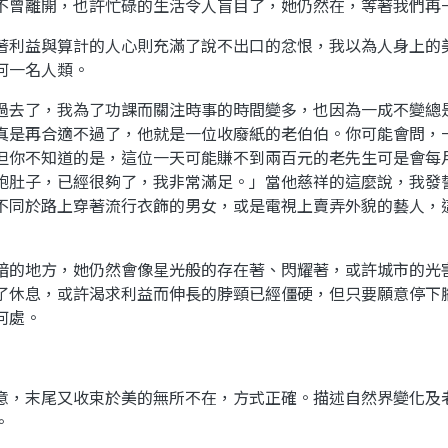
不曾離開，也許忙碌的生活令人盲目了，她仍然在，等著我們再
著利益與算計的人心則充滿了說不出口的忿恨，我以為人身上的
何一名人類。
過去了，我為了功課而關注時事的時間變多，也因為一成不變總
真是再合適不過了，他就是一位收廢紙的老伯伯。你可能會問，
但你不知道的是，這位一天可能賺不到兩百元的老先生可是會每
飽肚子，已經很夠了，我非常滿足。」當他慈祥的這麼說，我發
不同於路上穿著流行衣飾的男女，或是電視上賣弄外貌的藝人，
暗的地方，她仍然會像星光般的存在著、閃耀著，或許城市的光
了休息，或許渴求利益而伸長的脖頸已經僵硬，但只要願意停下
何處。
意，末尾又收束於美的無所不在，方式正確。描述自然界變化及
。