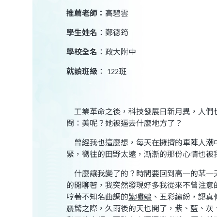
推薦老師：
高碧雲
學生姓名
：
鄭德筠
學校全名
：
政大附中
就讀班級
：
班
122
工業革命之後，科技發展日新月異，人們
問：美呢？她被逼去什麼地方了？
曾經我也這麼想，每天在擁擠的車陣人潮
緊，嚮往的田野太遠，漸漸的那份心情也被
什麼讓我變了的？時間要回到高一的某一
的閒聊著，我突然發現好多我從來不曾注意
哼著不知名曲調的
紫嘯鶇
、五彩繽紛，認真
震驚之際，久雨後的天也開了，紫、藍、灰