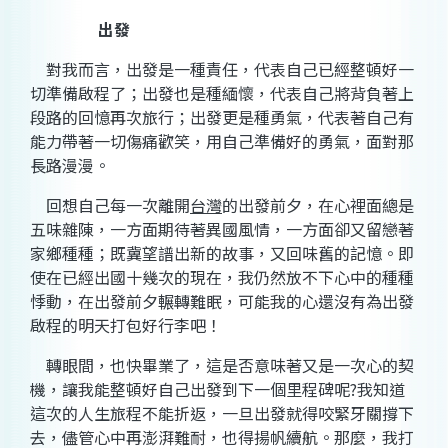
出發
對我而言，出發是一種責任，代表自己已經整頓好一
切準備啟程了；出發也是種緬懷，代表自己將背負著上
段路的回憶再次旅行；出發更是種勇氣，代表著自己有
能力帶著一切傷痛歡笑，用自己準備好的勇氣，面對那
長路漫漫。
回想自己每一次離開
台灣
的出發前夕，在心裡面總是
五味雜陳，一方面期待著異國風情，一方面卻又留戀著
家鄉種種；既冀望譜出新的故事，又回味舊的記憶。即
使在已經出國十幾次的現在，我仍然放不下心中的種種
悸動，在出發前夕輾轉難眠，可能我的心還沒有為出發
啟程的明天打包好行李吧！
轉眼間，也快畢業了，這是否意味著又是一次心的契
機，讓我能整頓好自己出發到下一個里程碑呢
?
我知道
這次的人生旅程不能折返，一旦出發就得咬緊牙關撐下
去，儘管心中再澎湃難耐，也得揚帆續航。那麼，我打