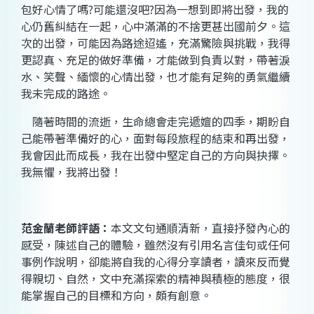
包好心情了嗎
?
可能還沒吧
?
因為一想到即將出發，我的
心仍舊糾結在一起，心中滿滿的不捨更甚出國前夕。這
次的出發，可能因為路途迢遙，充滿驚險與挑戰，我得
更認真、充足的做好準備，才能做到負責以對，帶著淚
水、笑聲、緬懷的心情出發，也才能有足夠的勇氣繼續
我未完成的路途。
隨著時間的流逝，生命總會走完遞嬗的四季，期盼自
己能帶著準備好的心，面對每段旅程的結束和再出發，
我會因此而成長，我在出發中堅定自己的方向與抉擇。
我無懼，我將出發！
范金蘭
老師評語：
本文文句通順清新，直接抒發內心的
感受，陳述自己的體驗，雖然沒有引用名言佳句或任何
事例作說明，卻能將自我的心得分享讀者，讀來反而覺
得親切、自然，文中充滿探索的精神與積極的態度，很
能掌握自己的目標和方向，頗有創意。