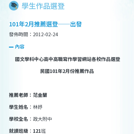
學生作品選登
101年2月推薦選登──出發
發佈時間：2012-02-24
內容
國文學科中心高中高職寫作學習網站各校作品選登
民國
101
年
2
月份推薦作品
推薦老師：
范金蘭
學生姓名
：
林妤
學校全名
：
政大附中
就讀班級
：
121
班