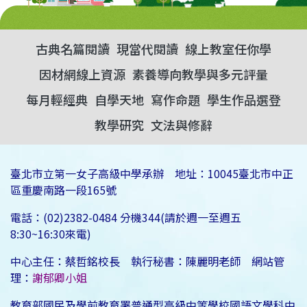
古典名篇閱讀
現當代閱讀
線上教室任你學
因材網線上資源
素養導向教學與多元評量
每月輕經典
自學天地
寫作命題
學生作品選登
教學研究
文法與修辭
臺北市立第一女子高級中學承辦 地址：10045臺北市中正
區重慶南路一段165號
電話：(02)2382-0484 分機344(請於週一至週五
8:30~16:30來電)
中心主任：蔡哲銘校長 執行秘書：陳麗明老師 網站管
理：
謝郁卿小姐
教育部國民及學前教育署普通型高級中等學校國語文學科中