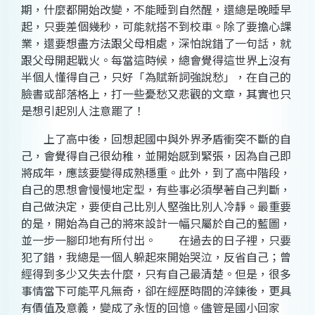
期，什麼都開始改變，不能睡到自然醒，還總是晚睡早
起，只要差個幾秒，可能就搭不到校車。除了要擔心課
業，還要想盡方法跟父母相處，深怕說錯了一句話，就
跟父母開起戰火。每當這時候，總會覺得這世界上沒有
半個人懂得自己，只好「為賦新詞強說愁」，在自己的
臉書或部落格上，打一些憂愁又悲觀的文章，其實也只
是想引起別人注意罷了！
上了高中後，回想起國中與外界矛盾衝突不斷的自
己，會覺得自己很幼稚，並開始感到緊張，因為自己即
將成年，應該要變得成熟穩重。此外，到了高中階段，
自己的思想會慢慢地定型，有些事必須學著自己判斷，
自己做決定，要使自己比別人堅強比別人冷靜。最重要
的是，開始為自己的將來設計一幅只屬於自己的藍圖，
並一步一腳印地有所付出。 在過去的日子裡，只要
犯了錯，我總是一個人躲起來開始哭泣，反省自己；曾
經得到多少又失去什麼
，只有自己最清楚。但是，很多
事情當下可能平凡無奇，卻在經歷時間的淬鍊後，更具
有價值及意義，變成了永恆的回憶。儘管是國小回家