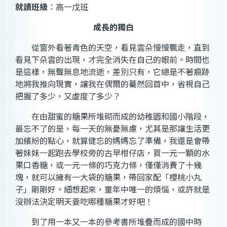
就讀班級
：高一戊班
成長的獨白
從窗外看著青色的天空
，
看見雲朵慢慢飄走
，
直到
看見下朵雲的出現
，
才完全消失在自己的眼前
。時間也
是這樣，無聲無息地流逝，差別只有，它總是不著痕跡
地將我推向現實，讓我在偶爾的驀然回首中，省視自己
把握了多少，又虛度了多少？
在由甜蜜的糖果所堆砌而成的幼稚園和國小階段，
最忘不了的是，每一天的無憂無慮，尤其是那讓生活更
加繽紛的點心，就算健忘的媽媽忘了準備，我還是會帶
著妹妹一起跑去學校旁的古早柑仔店，買一元一顆的水
果口香糖，或一元一條的巧克力條，僅僅消費了十幾
塊，就可以擁有一大袋的糖果，帶回家配「櫻桃小丸
子」剛剛好。細想起來，童年中唯一的煩惱，或許就是
沒辦法決定明天要吃哪種糖果才好吧！
到了用一本又一本的參考書所堆疊而成的國中時