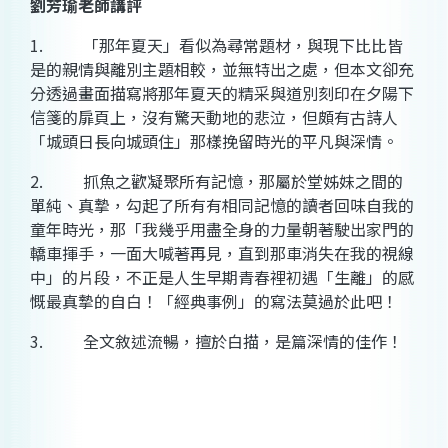
劉芳瑜
老師講評
1.
「那年夏天」看似為尋常題材，與現下比比皆
是的親情與離別主題相較，並無特出之處，但本文卻充
分透過畫面描寫將那年夏天的精采與道別刻印在夕陽下
信箋的扉頁上，沒有驚天動地的悲泣，但頗有古詩人
「城頭日長向城頭住」那樣挽留時光的平凡與深情。
2.
抓魚之歡凝聚所有記憶，那屬於堂姊妹之間的
單純、真摯，勾起了所有有相同記憶的讀者回味自我的
童年時光，那「我幾乎用盡全身的力量朝著駛出家門的
轎車揮手，一面大喊著再見，直到那車消失在我的視線
中」的片段，不正是人生早期青春裡初遇「生離」的感
慨最真摯的自白！「經典事例」的寫法莫過於此吧！
3.
全文敘述流暢，擅於白描，是篇深情的佳作！