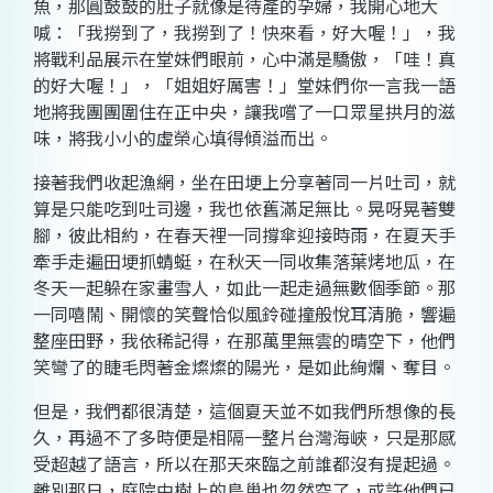
魚，那圓鼓鼓的肚子就像是待產的孕婦，我開心地大
喊：「我撈到了，我撈到了！快來看，好大喔！」，我
將戰利品展示在堂妹們眼前，心中滿是驕傲，「哇！真
的好大喔！」，「姐姐好厲害！」堂妹們你一言我一語
地將我團團圍住在正中央，讓我嚐了一口眾星拱月的滋
味，將我小小的虛榮心填得傾溢而出。
接著我們收起漁網，坐在田埂上分享著同一片吐司，就
算是只能吃到吐司邊，我也依舊滿足無比。晃呀晃著雙
腳，彼此相約，在春天裡一同撐傘迎接時雨，在夏天手
牽手走遍田埂抓蜻蜓，在秋天一同收集落葉烤地瓜，在
冬天一起躲在家畫雪人，如此一起走過無數個季節。那
一同嘻鬧、開懷的笑聲恰似風鈴碰撞般悅耳清脆，響遍
整座田野，我依稀記得，在那萬里無雲的晴空下，他們
笑彎了的睫毛閃著金燦燦的陽光，是如此絢爛、奪目。
但是，我們都很清楚，這個夏天並不如我們所想像的長
久，再過不了多時便是相隔一整片台灣海峽，只是那感
受超越了語言，所以在那天來臨之前誰都沒有提起過。
離別那日，庭院中樹上的鳥巢也忽然空了，或許他們已