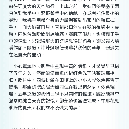
前往更廣大的天空旅行，上車之前，堂妹們雙雙塞了兩
只信到我手中，緊握著手中的信紙，亦或者抓住最後的
幾秒，我幾乎用盡全身的力量朝著駛出家門的轎車揮
手，一面大喊著再見，直到那車消失在我的視線中。霎
時，兩道溫熱瞬間滑過臉龐，朦朧了眼前，也模糊了手
中的信紙，只記得那天的夕陽紅得好溫柔，卻又讓人隱
隱作痛。隨後，陣陣蟬鳴便也隨著我們的童年一起消失
在這夏天的盡頭。
小心翼翼地收起手中呈現枯黃的信紙，才驚覺早已過
了五年之久，然而流瀉而進的橘紅色光芒映著玻璃相
框，照片中，四個排坐在田埂上的小小人影依舊笑彎了
睫毛，那金燦燦的陽光如同住在我記憶深處，依舊璀
璨。五年之後的我們已經不見當時的稚嫩，雖然能夠重
溫當時純白天真的記憶，卻永遠也無法完成，在那花紅
柳綠的夏天，我們來不及做完的夢！