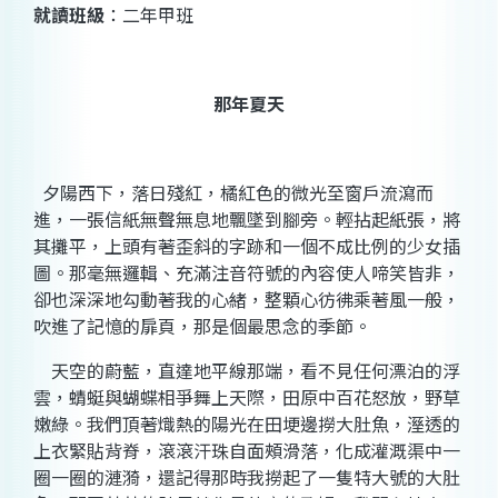
就讀班級
：二年甲
班
那年夏天
夕陽西下，落日殘紅，橘紅色的微光至窗戶流瀉而
進，一張信紙無聲無息地飄墜到腳旁。輕拈起紙張，將
其攤平，上頭有著歪斜的字跡和一個不成比例的少女插
圖。那毫無邏輯、充滿注音符號的內容使人啼笑皆非，
卻也深深地勾動著我的心緒，整顆心彷彿乘著風一般，
吹進了記憶的扉頁，那是個最思念的季節。
天空的蔚藍，直達地平線那端，看不見任何漂泊的浮
雲，蜻蜓與蝴蝶相爭舞上天際，田原中百花怒放，野草
嫩綠。我們頂著熾熱的陽光在田埂邊撈大肚魚，溼透的
上衣緊貼背脊，滾滾汗珠自面頰滑落，化成灌溉渠中一
圈一圈的漣漪，還記得那時我撈起了一隻特大號的大肚