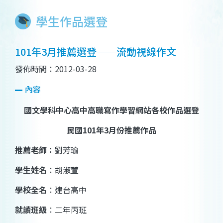
學生作品選登
101年3月推薦選登──流動視線作文
發佈時間：2012-03-28
內容
國文學科中心高中高職寫作學習網站各校作品選登
民國
101
年
3
月份推薦作品
推薦老師：
劉芳瑜
學生姓名
：
胡淑萱
學校全名
：
建台高中
就讀班級
：二年
丙
班