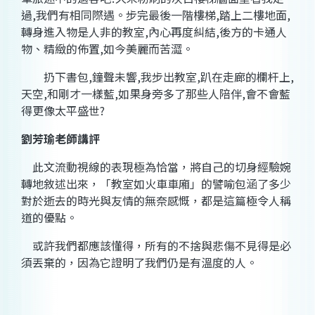
過
,
我們有相同際遇。步完最後一階樓梯
,
踏上二樓地面
,
轉身進入物是人非的教室
,
內心再度糾結
,
後方的卡通人
物、精緻的佈置
,
如今美麗而苦澀。
扔下書包
,
鐘聲未響
,
我步出教室
,
趴在走廊的欄杆上
,
天空
,
和剛才一樣藍
,
如果身旁多了那些人陪伴
,
會不會藍
得更像太平盛世
?
劉芳瑜
老師講評
此文流動視線的表現極為恰當，將自己的切身經驗婉
轉地敘述出來，「教室如火車車廂」的譬喻包涵了多少
對於逝去的時光與友情的無奈感慨，都是這篇極令人稱
道的優點。
或許我們都應該懂得，所有的不捨與悲傷不見得是必
須丟棄的，因為它證明了我們仍是有溫度的人。