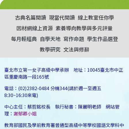
古典名篇閱讀
現當代閱讀
線上教室任你學
因材網線上資源
素養導向教學與多元評量
每月輕經典
自學天地
寫作命題
學生作品選登
教學研究
文法與修辭
臺北市立第一女子高級中學承辦 地址：10045臺北市中正
區重慶南路一段165號
電話：(02)2382-0484 分機344(請於週一至週五
8:30~16:30來電)
中心主任：蔡哲銘校長 執行秘書：陳麗明老師 網站管
理：
謝郁卿小姐
教育部國民及學前教育署普通型高級中等學校國語文學科中