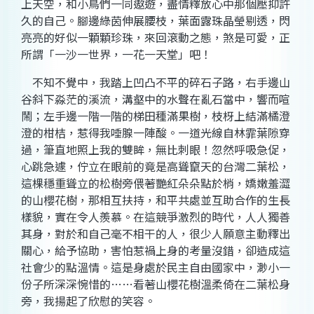
上天空，和小鳥們一同遨遊，盡情釋放心中那個壓抑許
久的自己。腳邊綠茵伸展腰枝，葉面露珠晶瑩剔透，閃
亮亮的好似一顆顆珍珠，來回滾動之態，煞是可愛，正
所謂「一沙一世界，一花一天堂」吧！
不知不覺中，我踏上凹凸不平的碎石子路，右手邊山
谷斜下淼茫的溪流，溝壑中的水聲在亂石當中，響而喧
鬧；左手邊一階一階的梯田種滿果樹，枝枒上結滿橘澄
澄的柑桔，惹得我唾腺一陣酸。一道光線自林霏葉隙穿
過，筆直地照上我的雙眸，無比刺眼！忽然呼吸急促，
心跳急遽，佇立在眼前的竟是高聳竄天的台灣二葉松，
這棵穩重聳立的松樹旁偎著艷紅朵朵點於梢，嬌嫩羞澀
的山櫻花樹，那相互扶持，和平共處並互助合作的生長
樣貌，實在令人羨慕。在這競爭激烈的時代，人人獨善
其身，對於和自己毫不相干的人，很少人願意主動釋出
關心，給予協助，害怕惹禍上身的考量沒錯，卻造成這
社會少的點溫情。這是身處於民主自由國家中，渺小一
份子所深深惋惜的……看著山櫻花樹溫柔倚在二葉松身
旁，我揚起了欣慰的笑容。