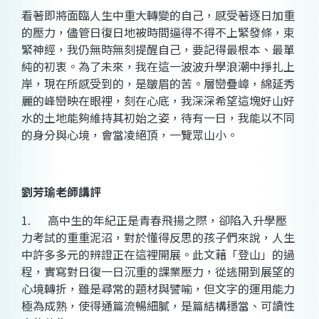
看著即將面臨人生中重大轉變的自己，感受著逐日加重
的壓力，儘管日復日地被時間逼得不得不上緊發條，束
緊神經，我仍無時無刻提醒自己，要記得最根本、最單
純的初衷。為了未來，我在這一波波升學浪潮中掙扎上
岸，現在所感受到的，是皺眉的苦。層巒疊嶂，綿延秀
麗的峰巒映在眼裡，刻在心底，我深深希望這塊好山好
水的土地能夠維持其初始之姿，待有一日，我能以不同
的身分與心境，會當凌絕頂，一覽眾山小。
劉芳瑜
老師講評
1.
高中生的年紀正是青春飛揚之際，卻陷入升學壓
力考試的重重泥沼，對於懂得反思的孩子們來說，人生
中許多多元的辨證正在這裡開展。此文藉「登山」的過
程，實寫對日復一日沉重的課業壓力，從逃開到展望的
心境轉折，雖是尋常的題材與譬喻，但文字的運用能力
極為成熟，使得通篇流暢細膩，是篇結構穩當、可讀性