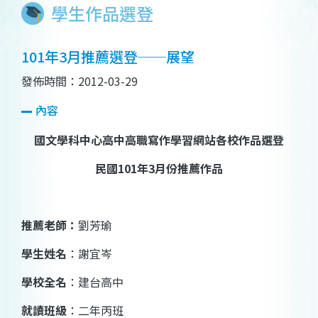
學生作品選登
101年3月推薦選登──展望
發佈時間：2012-03-29
內容
國文學科中心高中高職寫作學習網站各校作品選登
民國
101
年
3
月份推薦作品
推薦老師：
劉芳瑜
學生姓名
：
謝宜岑
學校全名
：
建台高中
就讀班級
：二年
丙
班