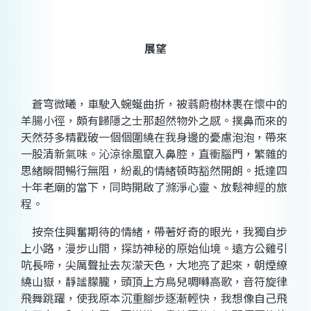
展望
蒼穹微曦，車駛入蜿蜒曲折，被蓊蔚樹林裹在懷中的
羊腸小徑，頗有歸隱之士那超然物外之感。撲鼻而來的
天然芬多精戳破一個個圍繞在我身邊的憂慮泡泡，帶來
一股清新氣味。沁涼徐風竄入鼻腔，直衝腦門，繁雜的
思緒瞬間暢行無阻，紛亂的情緒頓時豁然開朗。抵達四
十年老廟的當下，同時開啟了滌淨心靈、放鬆神經的旅
程。
按奈住興奮期待的情緒，帶著好奇的眼光，我獨自步
上小路，漫步山間，探訪神秘的原始仙境。遠方公雞引
吭長啼，尖厲聲扯去灰濛天色，大地亮了起來，朝煙繚
繞山嶽，靜謐朦朧，頭頂上方鳥兒啁囀高歌，音符旋律
飛舞跳躍，使我原本沉重腳步逐漸輕快，我想像自己飛