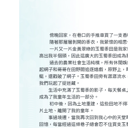
傍晚回家，在巷口的手推車買了一支香味
隨著那層層剝開的黍衣，我縈懷的相思也
一片又一片金黃翠綠的玉蜀黍田是我家鄉
高出我半個頭，因此這廣大的玉蜀黍田成為
過去的農業社會生活純樸，所有休閒娛樂
起網子和哥哥在田野間追逐嬉戲，原野上，
蜓，還戳破了網子。玉蜀黍田旁有潺潺流水
我們玩起了捉迷藏。
生活中充滿了玉蜀黍的影子，每天餐桌上
成為了我童年生活的一部分。
初中後，因為土地重建，這些田地不得不
片土地、離開了我的童年。
事過境遷，當我再次回到我心中的天堂時
回憶，每當經過這條巷子總會忍不住買支玉