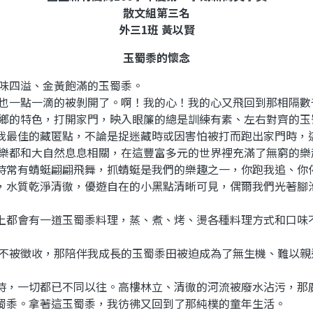
散文組第三名
外三1班 黃以賢
玉蜀黍的懷念
四溢、金黃飽滿的玉蜀黍。
一點一滴的被剝開了。啊！我的心！我的心又飛回到那相隔數
的特色，打開家門，映入眼簾的總是訓練有素、左右對齊的玉
我最佳的藏匿點，不論是捉迷藏時或因害怕被打而跑出家門時，
都和大自然息息相關，在這豐富多元的世界裡充滿了無窮的樂
時常有蜻蜓翩翩飛舞，抓蜻蜓是我們的樂趣之一，你跑我追、你
，水質乾淨清徹，優遊自在的小黑點清晰可見，偶爾我們光著腳
都會有一道玉蜀黍料理，蒸、煮、烤、燙各種料理方式和口味
被徵收，那陪伴我成長的玉蜀黍田被迫成為了無生機、難以親
，一切都已不同以往。高樓林立、清徹的河流被廢水沾污，那
蜀黍。拿著這玉蜀黍，我彷彿又回到了那純樸的童年生活。