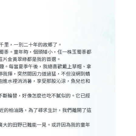
千里，一別二十年的故鄉了。
蜀黍。童年時，個頭矮小，任一株玉蜀黍都
這片金黃翠綠都是我的首選。
趣。每當夏季午後，我總喜歡戴上草帽、拿
停我揮，突然間因力道過猛，不但沒網到蜻
泡進水裡消消暑，享受那股沁涼，魚兒也和
不斷輪替，好像怎麼也吃不膩似的。它已經
近的柏油路，為了尋求生計，我們離開了這
廣大的田野已難能一見。或許因為我的童年