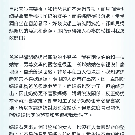
自那天吵完架後，和爸爸見面不超過五次，而見面時也
總是拿著手機很忙碌的樣子。而媽媽變得很沉默，常常
獨自坐在窗前發呆。好幾次想上前詢問擁抱，卻瞧見媽
媽眼底的淒涼和悲傷，那脆弱得讓人心疼的模樣叫我怎
敢開口?
爸爸是爺爺奶奶最寵愛的小兒子，我有兩位伯伯和一位
姑姑，男尊女卑的觀念還很重，所以姑姑在家裡沒什麼
地位。自爺爺過世後，許多事便由大伯決定。我知道奶
奶非常不喜歡媽媽，明眼的人都看得出來。她一直期盼
媽媽能爲爸爸多添個兒子，而媽媽也努力了，但始終無
出，因此奶奶更不喜歡媽媽。媽媽說沒關係，反正奶奶
本來就不喜歡她，如果她生了兒子奶奶也未必會喜歡
她，所以就讓奶奶討厭也沒關係。但是怎麼會沒關係
呢?媽媽眼底的落寞和哀傷被我發現了。
媽媽看起來是個很堅強的女人，也沒有人會懷疑她的堅
強。若不是偷看到媽媽以前的照片，我永遠不會知道媽