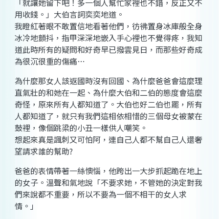
「就讓她留下吧！多一個人幫忙家裡也不錯，反正又不
用收錢。」大伯言詞奕奕地道。
我瞪紅著眼不敢置信地看著他們，彷彿置身冰庫般全身
冰冷地顫抖，指甲深深地嵌入手心裡也不覺得疼，我知
道此時所有的疑問和好奇早已撥雲見日，而那些好奇成
為很沉很重的傷痛…
為什麼那女人該返國時沒有回國、為什麼爸爸會這麼理
直氣壯的和她在一起、為什麼大伯和二伯的態度會這麼
奇怪，原來所有人都知道了。大伯也好二伯也罷，所有
人都知道了，就只有我們這相依相惜的三個母女被蒙在
鼓裡，像個跳梁的小丑一樣供人嘲笑。
想起來真是諷刺又可怕阿，連自己人都不幫自己人還奢
望請求誰的幫助?
爸爸的表情帶著一絲懊惱，他跨出一大步抓起跪在地上
的女子。溫聲和氣地說「不要求她，不管她的決定對我
們來說都不重要，所以不要為一個不相干的女人求
情。」