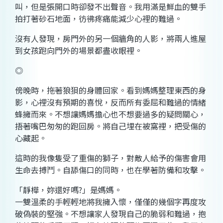
叫，但是張開口時卻發不出聲音。我用滿是鮮血的雙手
拍打著砂石地面，彷彿疼痛能減少心裡的難過。
沒有人發現，房門外的另一個牆角的人影，將兩人進屋
到女孩跑向門外的場景都盡收眼裡。
◎
傍晚時，拖著狼狽的身體回家。看到媽媽整理東西的身
影，心裡沒有預期的喜悅，反而所有委屈和難過的情緒
蜂擁而來。不想讓媽媽擔心也不想要過多的疑問關心，
捂著嘴巴匆匆的跑回房。將自己埋在被窩裡，把受傷的
心藏起。
這時的我像隻受了重傷的獅子，對敵人給予的傷害會用
生命去搏鬥。自舔傷口的同時，也在學著防備和攻擊。
「靜樺，妳還好嗎?」是媽媽。
一雙溫柔的手輕輕地將我擁入懷，僅僅的幾個字再度攻
破偽裝的堅強。不想讓家人發現自己的脆弱和難過，抱