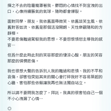
揮之不去的陰霾籠罩著我，鬱悶的心情找不到宣洩的出
口，心像持續脹氣的氣球，隨時都會爆裂。
面對同學、朋友，我依舊面帶微笑、依舊談笑生風、依
舊對答如流、依舊是那個活潑開朗、天性樂觀隨和的方
靜樺。
不要悲傷難過駕馭我的思想，不要怨恨憤怒主導我的感
官…
但爲什麼此時此刻的笑容那麼的悽涼心酸，朋友的笑容
那麼的憐憫悲傷。
我也很想大聲的告訴別人我的難過和悲憤、我的不平和
哀傷，卻害怕突如其來的關心會打碎我好不容易築起的
心牆、害怕那些依賴讓我再也無法獨自站立。
所以請不要問我怎麼了，拜託，我真的很害怕自己一個
不小心洩漏了心情…
◎