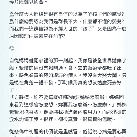
碎片般難以癒合。
爲什麼大人們總是很有自信的以為了解孩子們的感受?
爲什麼總要認為我們是群長不大、什麼都不懂的嬰兒?
而我們─這群被認為不經人世的“孩子”又是因為什麼
原因和理由被丟棄在角落?
◎
自從媽媽離開家裡的那一刻起，我像是被全世界拋棄了
般，緊皺的眉沒有鬆開過，食下去的飯菜全都吐了出
來，臉色蠟黃的宛如虛弱的病人。我沒有大哭大鬧，只
是蜷在角落一語不發，那時候我真的想就這麼死去好
了…
「方靜樺，妳不要這樣好嗎?妳要姊姊怎麼辦，媽媽回
來看到這樣會怎麼想。妳要我怎麼辦…怎麼辦…」姊姊
緊緊地抱著我，像要將我揉進體內般用力，而那滾燙的
淚水灼傷了我。很疼，卻很真實，很真實的溫暖…
從悲傷中初醒的代價就是重感冒，俗話說心病是要心藥