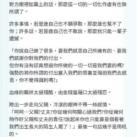
對方眼裡如糞土的話，那麼這一切的一切化作虛有也無
所謂了。
許多事情，若是連自己也不願爭取，那麼誰也幫不了
你；許多話，若是連自己也不敢說，那麼就只能一輩子
遺憾。
「你說自己做了很多，要我們感恩自己所擁有的、要我
們感謝你對我們的付出。
但你有沒有認真想過你所做的一切一切是我們要的嗎?
強勢的將你所謂的付出塞入我們的懷裏並強迫我們去感
恩，你不覺得諷刺嗎?」
血緣的羈絆太過殘酷，由金錢當藉口太過殘忍。
跨出一步走向父親，冷漠的眼神不帶一絲感情。
「呵呵…父親?丈夫?你從幾何時關心過我們?你從幾何
時作好父親和丈夫的責任?說起來你也只能算是個看著
我們出生長大的陌生人罷了！」最後一句話幾乎是用吼
的。