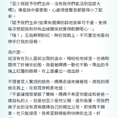
「至少我賦予你們生命，沒有我你們能活到這麼大
嗎?」像是說中要害般，心虛得連聲音都變得小了起
來。
「賦予我們生命?如果有選擇的餘地我寧可不要，免得
每次想起我和你有血緣關係就覺得骯髒噁心…」
「啪！」五指鮮明的紅，映在我臉上，不可置信地看向
伸手打我的母親。
為什麼…
從沒有在別人面前出現的淚水，嘩啦啦地掉落。彷彿時
間停了好幾世紀般，我看著媽媽一動也不動。帶血的手
撫上紅腫的臉頰，在上面畫出一道血跡。
不理會眾人驚訝的臉色，媽媽走過來擁著我，將我的頭
放在肩上，在我耳旁輕柔地道：
「不要讓憎恨蒙蔽了雙眸，媽媽不希望你變成和爸爸一
樣自私的人，但是他至少是你父親、是你長輩。而我們
做子女的沒有資格選擇自己的親生父母，即使再不願
意，也只能接受。我希望靜樺能夠快樂的生活，好