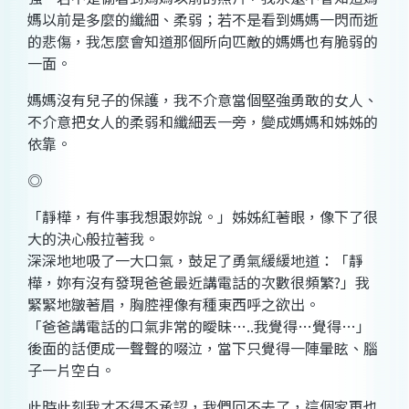
媽以前是多麼的纖細、柔弱；若不是看到媽媽一閃而逝
的悲傷，我怎麼會知道那個所向匹敵的媽媽也有脆弱的
一面。
媽媽沒有兒子的保護，我不介意當個堅強勇敢的女人、
不介意把女人的柔弱和纖細丟一旁，變成媽媽和姊姊的
依靠。
◎
「靜樺，有件事我想跟妳說。」姊姊紅著眼，像下了很
大的決心般拉著我。
深深地地吸了一大口氣，鼓足了勇氣緩緩地道：「靜
樺，妳有沒有發現爸爸最近講電話的次數很頻繁?」我
緊緊地皺著眉，胸腔裡像有種東西呼之欲出。
「爸爸講電話的口氣非常的曖昧…..我覺得…覺得…」
後面的話便成一聲聲的啜泣，當下只覺得一陣暈眩、腦
子一片空白。
此時此刻我才不得不承認，我們回不去了，這個家再也