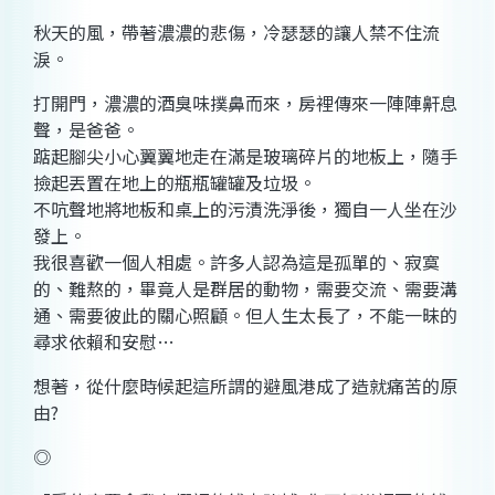
秋天的風，帶著濃濃的悲傷，冷瑟瑟的讓人禁不住流
淚。
打開門，濃濃的酒臭味撲鼻而來，房裡傳來一陣陣鼾息
聲，是爸爸。
踮起腳尖小心翼翼地走在滿是玻璃碎片的地板上，隨手
撿起丟置在地上的瓶瓶罐罐及垃圾。
不吭聲地將地板和桌上的污漬洗淨後，獨自一人坐在沙
發上。
我很喜歡一個人相處。許多人認為這是孤單的、寂寞
的、難熬的，畢竟人是群居的動物，需要交流、需要溝
通、需要彼此的關心照顧。但人生太長了，不能一昧的
尋求依賴和安慰…
想著，從什麼時候起這所謂的避風港成了造就痛苦的原
由?
◎