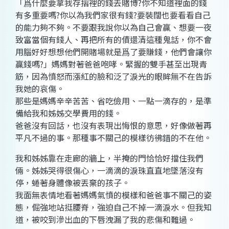
「爲什麼要拿我存摺裡的錢去賭博?你不知道裡面的錢
有多重要嗎?你以為我們家很有錢?要裝闊也要看看自己
的能力夠不夠。不要跟我說你以為自己會贏、想要一夜
致富當個有錢人、再把所有的債還清這種鬼話，你不會
用腦好好想想他們開賭場就是爲了要賺錢，他們會讓你
贏錢嗎?」媽媽對著爸爸咆哮。緊握的雙手甚至出現青
筋，因為憤怒而漲紅的臉和泛了淚光的眼眸無不在告訴
我她的哀傷。
那些是媽媽辛辛苦苦、省吃儉用、一點一滴存的，是準
備給我和姊姊交學費用的錢。
爸爸沒有回話，也沒有表現出悔恨的意思，好像做著再
平凡不過的事。那種事不關己的模樣彷彿錯的不在他。
我和姊姊靠在走廊的牆上，半掩的門恰恰好擋住我們
倆。姊姊哭得很傷心，一滴滴的淚珠直直地墜落沒有
停，蜷著身體像被丟棄的孩子。
我面無表情地看著媽媽氣憤的模樣和爸爸事不關己的姿
態，倔強地站挺腰脊，強迫自己不掉一滴淚水。但我知
道，被咬到滲出血的下唇洩漏了我的悲傷和難過。