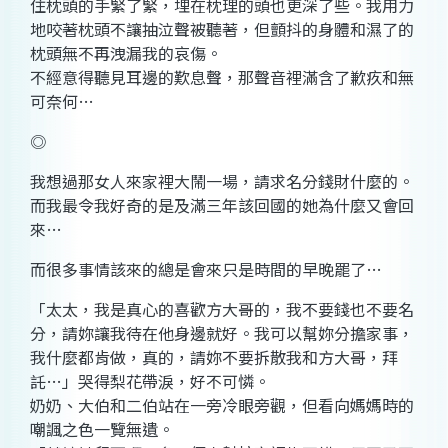
住枕頭的手緊了緊，埋在枕理的頭也更深了些。我用力
地咬著枕頭不讓抽泣聲被聽著，但顫抖的身體和濕了的
枕頭無不再洩漏我的哀傷。
不經意得聽見耳邊的歎息聲，那聲音裡滿含了歉疚和無
可奈何…
◎
我想過那女人來家裡大鬧一場，請求名分錢財什麼的。
而我最令我好奇的是及滿三年該回國的她為什麼又會回
來…
而很多事情該來的總是會來只是時間的早晚罷了…
「太太，我是真心的喜歡方大哥的，我不要錢也不要名
分，請妳讓我待在他身邊就好。我可以幫妳分擔家事，
我什麼都肯做，真的，請妳不要拆散我和方大哥，拜
託…」哭得梨花帶淚，好不可憐。
奶奶、大伯和二伯站在一旁冷眼旁觀，但看向媽媽時的
嘲諷之色一覽無遺。