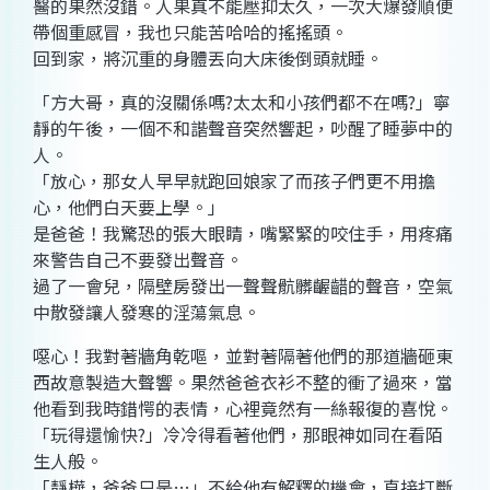
醫的果然沒錯。人果真不能壓抑太久，一次大爆發順便
帶個重感冒，我也只能苦哈哈的搖搖頭。
回到家，將沉重的身體丟向大床後倒頭就睡。
「方大哥，真的沒關係嗎?太太和小孩們都不在嗎?」寧
靜的午後，一個不和諧聲音突然響起，吵醒了睡夢中的
人。
「放心，那女人早早就跑回娘家了而孩子們更不用擔
心，他們白天要上學。」
是爸爸！我驚恐的張大眼睛，嘴緊緊的咬住手，用疼痛
來警告自己不要發出聲音。
過了一會兒，隔壁房發出一聲聲骯髒齷齰的聲音，空氣
中散發讓人發寒的淫蕩氣息。
噁心！我對著牆角乾嘔，並對著隔著他們的那道牆砸東
西故意製造大聲響。果然爸爸衣衫不整的衝了過來，當
他看到我時錯愕的表情，心裡竟然有一絲報復的喜悅。
「玩得還愉快?」冷冷得看著他們，那眼神如同在看陌
生人般。
「靜樺，爸爸只是…」不給他有解釋的機會，直接打斷