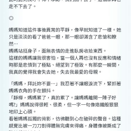
走不下去了。
◎
媽媽知道這件事後異常的平靜，像早就知道了一樣。她
只是淡淡的看了爸爸一眼，那一眼卻滿含了悲愴和瞭
然…
媽媽站挺身子，面無表情的走進臥房收拾東西。
這樣的媽媽讓我很害怕，當一個人再也沒有反應和情緒
時那是悲憤到了極點、絕望到了極致。有那麼一瞬間，
我真的覺得我會失去她，失去我最愛的母親。
「媽媽，拜託妳不要…」我忍著不讓眼淚流下，緊抓著
媽媽衣角的手在顫抖。
「靜樺，媽媽累了，真的累了。讓媽媽離開一陣子好
嗎?」媽媽說得很輕、很柔，但一字一句像烙鐵般狠狠
地印上心頭。
看著媽媽孤獨的背影，彷彿聽到心在破碎的聲音。這種
感覺比被一刀刀割得體無完膚來得痛，身體像被撕成了