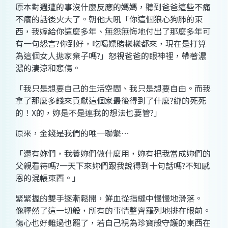
原本對週遭的事沒什麼反應的媽媽，聽到爸爸這些不痛
不癢的話後火大了。朝他大吼「你這個狼心狗肺的東
西，我嫁給你這麼多年、無怨無悔地付出了那麼多年可
有一句怨言?你到好，吃喝嫖賭樣樣都來，現在是打算
為這個女人拋家棄子嗎?」怒視爸爸的眼神裡，帶著濃
濃的淒涼和悲傷。
「我只是想要自己的生活空間、我只是想要自由。而我
拿了那麼多錢來貢獻這個家最後得到了什麼?綁的死死
的！X的，妳是不是連我的想法也要管?」
原來，金錢是我們的唯一聯繫…
「還有妳們，我養妳們做什麼用，妳有把我當成妳們的
父親看待嗎?一天下來妳們跟我說得到十句話嗎?不知感
恩的混帳東西。」
緊緊握的雙手逐漸鬆開，鮮血從指縫中慢慢地滑落。
像釋然了這一切般，所有的事情整齊羅列地排在眼前。
傷心也好難過也罷了，若自己視為珍寶般守護的東西在