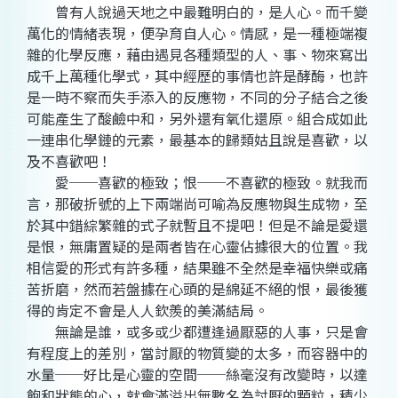
曾有人說過天地之中最難明白的，是人心。而千變
萬化的情緒表現，便孕育自人心。情感，是一種極端複
雜的化學反應，藉由遇見各種類型的人、事、物來寫出
成千上萬種化學式，其中經歷的事情也許是酵酶，也許
是一時不察而失手添入的反應物，不同的分子結合之後
可能產生了酸鹼中和，另外還有氧化還原。組合成如此
一連串化學鏈的元素，最基本的歸類姑且說是喜歡，以
及不喜歡吧！
愛──喜歡的極致；恨──不喜歡的極致。就我而
言，那破折號的上下兩端尚可喻為反應物與生成物，至
於其中錯綜繁雜的式子就暫且不提吧！但是不論是愛還
是恨，無庸置疑的是兩者皆在心靈佔據很大的位置。我
相信愛的形式有許多種，結果雖不全然是幸福快樂或痛
苦折磨，然而若盤據在心頭的是綿延不絕的恨，最後獲
得的肯定不會是人人欽羨的美滿結局。
無論是誰，或多或少都遭逢過厭惡的人事，只是會
有程度上的差別，當討厭的物質變的太多，而容器中的
水量──好比是心靈的空間──絲毫沒有改變時，以達
飽和狀態的心，就會滿溢出無數名為討厭的顆粒，積少