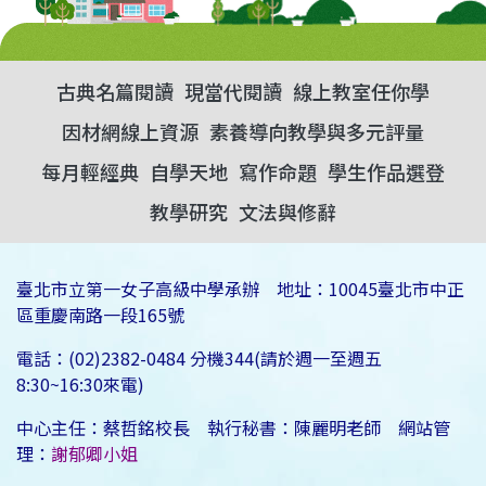
古典名篇閱讀
現當代閱讀
線上教室任你學
因材網線上資源
素養導向教學與多元評量
每月輕經典
自學天地
寫作命題
學生作品選登
教學研究
文法與修辭
臺北市立第一女子高級中學承辦 地址：10045臺北市中正
區重慶南路一段165號
電話：(02)2382-0484 分機344(請於週一至週五
8:30~16:30來電)
中心主任：蔡哲銘校長 執行秘書：陳麗明老師 網站管
理：
謝郁卿小姐