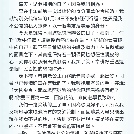
這天，是個特別的日子，因為我們相遇。
早在半年前第一次以總統的身分開幕僚會議時，我
就特別交代每年的1月24日不安排任何行程，這天是我
不公開的私人聚會，以一個老友及老妻的身分。
今天是難得不用進總統府辦公的日子。我挑了一件
T恤及牛仔褲，讓頭髮自然的披在肩上，細細的看著鏡
中的自己，卸下平日當總統的拘謹及壓力，在看似威嚴
的面具之下，其實還保持著一顆偶爾也想任性調皮的
心，就像小女孩般天真浪漫，我笑了笑，準備好重溫還
是個平民百姓的悠閒時光。
走下樓，看到老公正再客廳看書等我一起出發，司
機也已經備好車在等我們了，我輕挽著老公的手，笑說:
「大檢察官，那本楊照迷路的詩你已經看過幾百遍了
啊?你要不要寫一本『回家的詩』來向老學長致敬?」
我們一路笑談的上了車，因為想回歸平凡，所以我
又特地要求取消所有的交通管制，而且隨扈人員只能出
現在我看不見的地方，否則就不要出現，這是我在這天
的小小堅持，不管會不會被監察院糾舉。
一路上，我依偎在老公的懷裡，聊著過往卻又歷歷