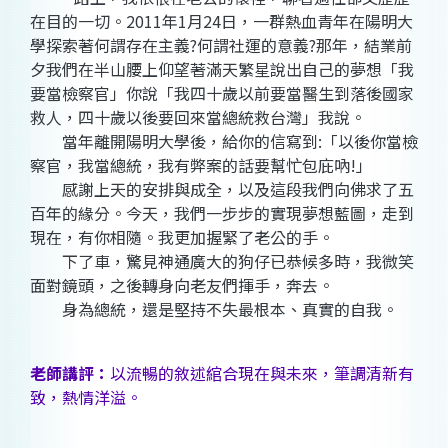
在目的一切。2011年1月24日，一群熱血青年在陽明大
學探索著何謂存在主義?何謂社運的意義?那年，結業前
夕我們在半山腰上仰望著滿天繁星說出自己的夢想「我
要當檢察官」你說「我四十歲以前要當醫生到落後國家
救人，四十歲以後要回來當總統救台灣」我說。
當年離開陽明大學後，給你的信寫到:「以後你當檢
察官，我當總統，我有弊案的話要幫忙包庇吶!」
感謝上天的安排與成全，以及這段我們向佛求了五
百年的緣分。今天，我們一步步的實現夢想藍圖，走到
現在，有你相隨。我更加握緊了老公的手。
下了車，驚見神通廣大的狗仔已恭候多時，我微笑
面對鏡頭，之後轉身向老友們揮手，奔去。
身為總統，還是堅持不失最根本、真實的自我。
老師講評：
以流暢的敘述綰合現在與未來，筆調清新有
致，熱情洋溢。