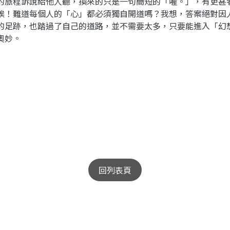
旅程訴說給他人聽，換來的只是一句簡短的「喔。」，有更甚
唉！難道每個人的「心」都必須獨自開道嗎？我想，答案絕對因
足跡，也踏過了自己的道路，並不需要太多，只要能進入「幻
奧妙。
回列表頁