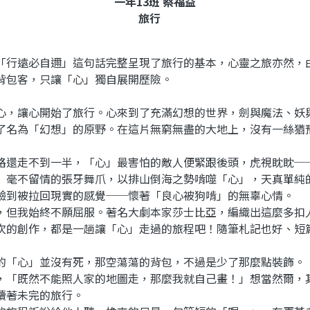
一年13班 蔡福益
旅行
行遠必自邇」這句話完整呈現了旅行的基本，心靈之旅亦然，
背包客，只讓「心」獨自展開歷險。
，讓心開始了旅行。心來到了充滿幻想的世界，劍與魔法、妖
了名為「幻想」的原野。在這片無窮無盡的大地上，沒有一絲猶
還走不到一半，「心」最害怕的敵人便緊跟後頭，虎視眈眈─
」毫不留情的張牙舞爪，以排山倒海之勢啃噬「心」，天真單純
驗到被拉回現實的感覺──懷著「良心被狗啃」的無辜心情。
但我始終不願屈服。著名大劇本家莎士比亞，編織出這麼多扣
次的創作，都是一趟讓「心」走過的旅程吧！隨筆札記也好、短
「心」並沒有死，那空蕩蕩的背包，不過是少了那麼點裝飾。
，「既然不能照人家的地圖走，那麼我就自己畫！」想當然爾，
續著未完的旅行。