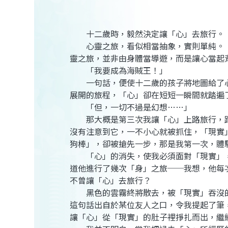
十二歲時，毅然決定讓「心」去旅行。
心靈之旅，看似相當抽象，實則單純。「
靈之旅，並非由身體當導遊，而是讓心當起
「我要成為海賊王！」
一句話，便使十二歲的孩子將地圖給了心
展開的旅程，「心」卻在短短一瞬間就踏遍
「但，一切不過是幻想……」
那大概是第三次我讓「心」上路旅行，路
沒有注意到它，一不小心就被抓住，「現實
狗棒」，卻被搶先一步，那是我第一次，體
「心」的消失，使我必須面對「現實」，
道他進行了幾次「身」之旅──我想，他每
不曾讓「心」去旅行？
黑色的雲霧終將散去，被「現實」吞沒的
這句話出自於某位友人之口，令我提起了筆
讓「心」從「現實」的肚子裡掙扎而出，繼