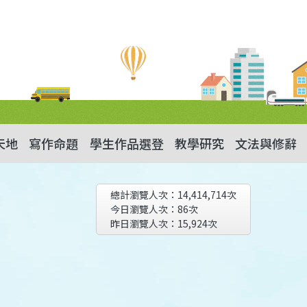
天地
寫作命題
學生作品選登
教學研究
文法與修辭
總計瀏覽人次：
14,414,714
次
今日瀏覽人次：
86
次
昨日瀏覽人次：
15,924
次