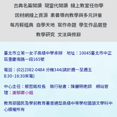
古典名篇閱讀
現當代閱讀
線上教室任你學
因材網線上資源
素養導向教學與多元評量
每月輕經典
自學天地
寫作命題
學生作品選登
教學研究
文法與修辭
臺北市立第一女子高級中學承辦 地址：10045臺北市中正
區重慶南路一段165號
電話：(02)2382-0484 分機344(請於週一至週五
8:30~16:30來電)
中心主任：蔡哲銘校長 執行秘書：陳麗明老師 網站管
理：
謝郁卿小姐
教育部國民及學前教育署普通型高級中等學校國語文學科中
心版權所有