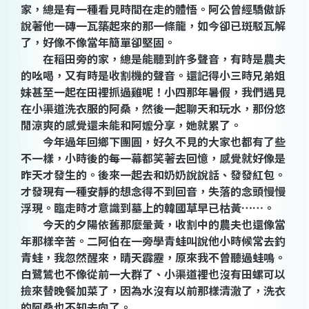
家，總是有一種看見時間在走的體悟。阿公曾經驕傲訴
說著他一磚一瓦築起來的那一條龍，如今卻已斑駁瓦解
了，好像不像當年簡單卻堅固。
在稻田旁的家，總是能聽到許多聲音，有時是農夫
的吆喝，又有時是收割機的聲音。還記得小三時兄弟姐
妹甚至一起在田裡抓過雞呢！小四那年暑假，我們遇見
在小渠道洗衣服的阿桑，然後一起聊天和玩水，那份悠
閒涼爽的感覺還未能和阿嬤分享，她就累了。
今年過年回鄉下團圓，好久不見的大家也都有了些
不一樣，小時後的每一幕都笑著去回憶，感覺就好像是
昨天才發生的。後來一起去和奶奶說說話、發發紅包。
才發現有一種安靜的想念得不到回音，失落的念頭慢慢
浮現。臨走時才意識到墓上的韓國草早已枯黃……。
今天的夕陽依舊那麼暈黃，收割中的農夫也還像當
年那樣辛苦。二阿伯在一旁學青蛙叫說他小時候常去釣
青蛙，我忽然醒來，晴天霹靂，原來我不曾聽過蛙鳴。
白鷺鷥也不像從前一大群了、小渠道裡也沒有田螺可以
撿來替晚餐加菜了，因為水沒有以前那樣清澈了，洗衣
的阿桑也不知去向了。