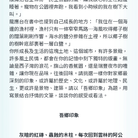
睡著。寵物在公園裡奔跑，我看到小時候的我在樹下大
叫。」
龍應台在書中也提到自己成長的地方：「我住在一個海
邊的漁村裡，漁村只有一條窄窄馬路…海風吹得椰子樹
的闊葉刷刷作響。海水的鹽分摻雜在土裡，所以椰子樹
的樹幹底部裹著一層白鹽。」
你所成長及生活的這塊土地、這個城市，有許多景緻，
許多風土民情，都會在你的記憶中刻下獨特的版畫。無
論是西子灣的浪花，旗山的香蕉園，還是瑞豐夜市的嘈
雜，讓你現在品味，往後回味。請挑選一樣你對家鄉最
深刻的印象，或許屬於歷史、文化，或許屬於地理、民
生，更或許是景物、建築。請以「吾鄉印象」為題，用
寫景結合抒情的文筆，談談你的感受或看法。
吾鄉印象
灰暗的紅磚、蟲蝕的木柱，每次回到雲林的阿公