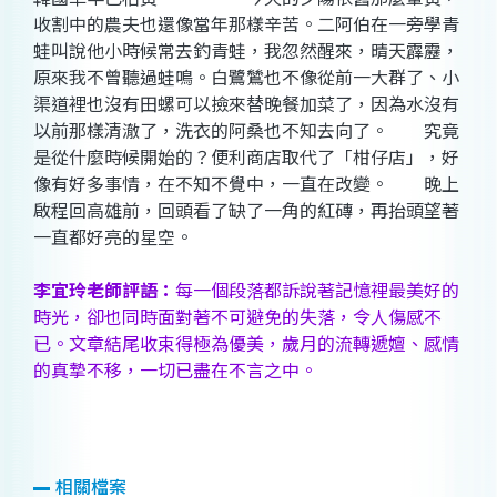
收割中的農夫也還像當年那樣辛苦。二阿伯在一旁學青
蛙叫說他小時候常去釣青蛙，我忽然醒來，晴天霹靂，
原來我不曾聽過蛙鳴。白鷺鷥也不像從前一大群了、小
渠道裡也沒有田螺可以撿來替晚餐加菜了，因為水沒有
以前那樣清澈了，洗衣的阿桑也不知去向了。 究竟
是從什麼時候開始的？便利商店取代了「柑仔店」，好
像有好多事情，在不知不覺中，一直在改變。 晚上
啟程回高雄前，回頭看了缺了一角的紅磚，再抬頭望著
一直都好亮的星空。
李宜玲老師評語：
每一個段落都訴說著記憶裡最美好的
時光，卻也同時面對著不可避免的失落，令人傷感不
已。文章結尾收束得極為優美，歲月的流轉遞嬗、感情
的真摯不移，一切已盡在不言之中。
相關檔案