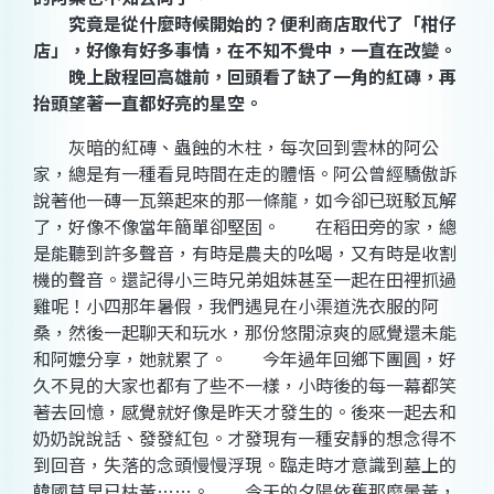
究竟是從什麼時候開始的？便利商店取代了「柑仔
店」，好像有好多事情，在不知不覺中，一直在改變。
晚上啟程回高雄前，回頭看了缺了一角的紅磚，再
抬頭望著一直都好亮的星空。
灰暗的紅磚、蟲蝕的木柱，每次回到雲林的阿公
家，總是有一種看見時間在走的體悟。阿公曾經驕傲訴
說著他一磚一瓦築起來的那一條龍，如今卻已斑駁瓦解
了，好像不像當年簡單卻堅固。 在稻田旁的家，總
是能聽到許多聲音，有時是農夫的吆喝，又有時是收割
機的聲音。還記得小三時兄弟姐妹甚至一起在田裡抓過
雞呢！小四那年暑假，我們遇見在小渠道洗衣服的阿
桑，然後一起聊天和玩水，那份悠閒涼爽的感覺還未能
和阿嬤分享，她就累了。 今年過年回鄉下團圓，好
久不見的大家也都有了些不一樣，小時後的每一幕都笑
著去回憶，感覺就好像是昨天才發生的。後來一起去和
奶奶說說話、發發紅包。才發現有一種安靜的想念得不
到回音，失落的念頭慢慢浮現。臨走時才意識到墓上的
韓國草早已枯黃……。 今天的夕陽依舊那麼暈黃，