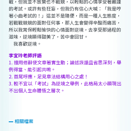
戰，但我並不放棄也不戰競，以輕鬆的心情享受著嚴謹
的考試。或許有些狂妄，但我仍有信心大喊：「我是哼
著小曲考試的！」這並不是隨便，而是一種人生態度，
若戰戰競競的面對任何事，那人生會變得辛酸而痛苦，
所以我常保輕鬆愉快的心情面對逆境，去享受那過程的
滋味，逆境顯得甜美了，苦中會回甘。
我喜歡逆境。
李宜玲老師評語
1. 擅用修辭使文章著實生動；論述詼諧且省思深刻，舉
例得當、能引起共鳴。
2. 首尾呼應，足見章法結構用心之處！
3. 較不宜以「考試」為逆境之舉例，此格局太小顯現出
不出個人生命體悟之層次。
相關檔案