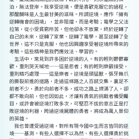
泊，無法登岸。我享受逆境，便是喜歡克服它的過程，
那醍醐味是人生最甘美的滋味。所謂逆境，應作「擁有
逆轉機會的困境」，並非阻擋，而是考驗；電學之父法
拉第，從小受貧窮所苦，但他卻永不放棄，終於逆轉了
自己的未來，逆轉了家業、逆轉了電學，甚至逆轉了全
世界，這不只是克服，他也因興趣享受著逆境所帶來的
考驗。這些精神是我們應效法、學習的。
生活中，常見到許多困於逆境的人。有的輕則鬱鬱寡
歡，重則哭天喊地──這是悲者；有的輕則樂觀接受，
重則精巧處理──這是樂者。逆境是頭猛獸，張牙舞爪
的撕裂前進的道路，走過這條路之人百感交集，裏足不
前者不少，勇於向前者不多，成功之路上擠滿了人，卻
都不敢向前，但也因如此，才讓有勇氣的挑戰者備受矚
目，或許會被逆境打敗多次，可堅忍不拔的意志正是打
敗逆境的利器，跨過逆境屍體的勇者，將成為萬人景仰
的英雄。
我也曾遭受過逆境，對所有現今國中生而言皆同的逆
境──基測。有些人選擇不以為然、有些人選擇勇於挑