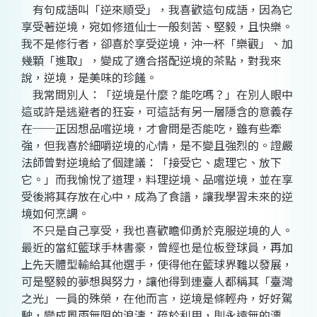
有句成語叫「逆來順受」，我喜歡這句成語，因為它
享受著逆境，宛如修道仙士一般刻苦、堅毅，且快樂。
我不是修行者，卻喜於享受逆境，沖一杯「樂觀」、加
幾顆「進取」，變成了適合搭配逆境的茶點，對我來
說，逆境，是美味的珍饈。
我常問別人：「逆境是什麼？能吃嗎？」在別人眼中
這或許是逃避者的狂妄，可這話有另一層隱含的意義存
在──正因想品嚐逆境，才會問是否能吃，雖有些牽
強，但我喜於細嚼逆境的心情，是不變且強烈的。證嚴
法師曾對逆境給了個建議：「接受它、處理它、放下
它。」而我愉悅了道理，料理逆境、品嚐逆境，並在享
受後將其存放在心中，成為了食譜，讓我學習未來的逆
境如何烹調。
不只是自己享受，我也喜歡瞻仰勇於克服逆境的人。
最近的當紅籃球手林書豪，曾經也是位板登球員，再加
上先天體型輸給其他選手，使得他在籃球界難以發展，
可是堅毅的夢想與努力，讓他得到連臺人都稱其「臺灣
之光」一員的殊榮，在他而言，逆境是條輕舟，好好駕
駛，變成風雨無阻的浪濤；疏於利用，則永遠無的漂